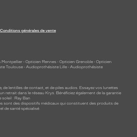
Conditions générales de vente
 Montpellier
-
Opticien Rennes
-
Opticien Grenoble
-
Opticien
ste Toulouse
-
Audioprothésiste Lille
-
Audioprothésiste
e, de
lentilles de contact
, et de piles audios. Essayez vos lunettes
 un retrait dans le réseau Krys. Bénéficiez également de la garantie
e soleil : Ray Ban
lles sont des dispositifs médicaux qui constituent des produits de
l de santé spécialisé.