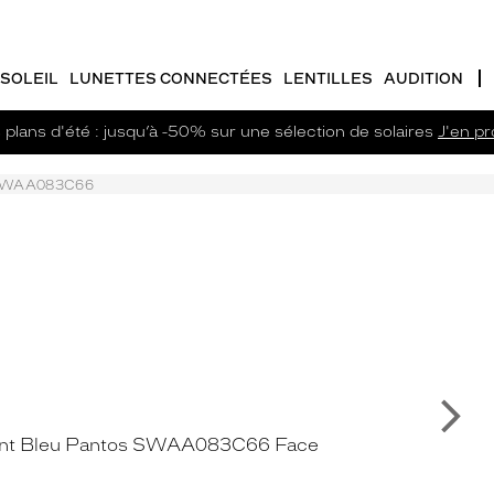
SOLEIL
LUNETTES CONNECTÉES
LENTILLES
AUDITION
plans d'été : jusqu’à -50% sur une sélection de solaires
J'en pro
WAA083C66
Su