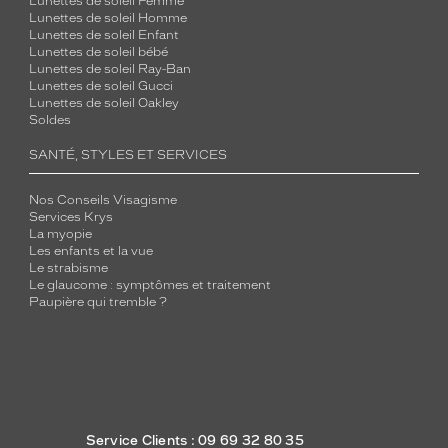
Lunettes de soleil Femme
Lunettes de soleil Homme
Lunettes de soleil Enfant
Lunettes de soleil bébé
Lunettes de soleil Ray-Ban
Lunettes de soleil Gucci
Lunettes de soleil Oakley
Soldes
SANTÉ, STYLES ET SERVICES
Nos Conseils Visagisme
Services Krys
La myopie
Les enfants et la vue
Le strabisme
Le glaucome : symptômes et traitement
Paupière qui tremble ?
Service Clients : 09 69 32 80 35