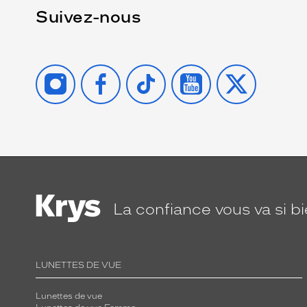
Suivez-nous
INSTAGRAM
FACEBOOK
TIKTOK
YOUTUBE
X
La confiance
vous va si b
LUNETTES DE VUE
Lunettes de vue