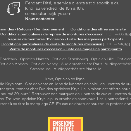
Pendant l'été, le service clients est disponible du
lundi au vendredi de 10h à 18h.
serviceclients@krys.com
Nous contacter
andes - Retours - Remboursement
Conditions des offres sur le site
Conditions particulières de reprise de montures d’occasion
[PDF — 86
Ko
]
Reprise de montures d’occasion - Liste des magasins participants
Conditions particulières de vente de montures d’occasion
[PDF — 94
Ko
]
Vente de montures d’occasion - Liste des magasins participants
 Bordeaux
-
Opticien Nantes
-
Opticien Strasbourg
-
Opticien Lille
-
Opticien
Opticien Angers
-
Opticien Nancy
-
Audioprothésiste Paris
-
Audioprothési
Strasbourg
-
Audioprothésiste Marseille
Krys, Opticien en ligne :
dio
Krys.com : Site de vente en ligne de lunettes de soleil, de lunettes de vu
rer gratuitement chez l'un des opticiens Krys. La livraison est offerte pour
emboursé 30 jours". Retrouvez nos marques de lunettes de vue et
lunettes d
nce.
Trouvez l’opticien Krys le plus proche de chez vous
. Les lunettes/lenti
tant à ce titre le marquage CE. En cas de doute, consultez un professionne