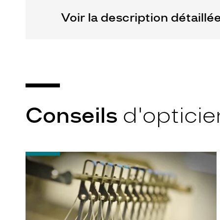
Voir la description détaillé
Conseils
d'opticie
-
Quel
indice
d’amincissement
?