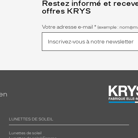
(Ce
Restez informé et recev
champ
offres KRYS
est
Name
obligatoire)
Votre adresse e-mail
*
(exemple : nom@ma
ien
LUNETTES DE SOLEIL
Lunettes de soleil