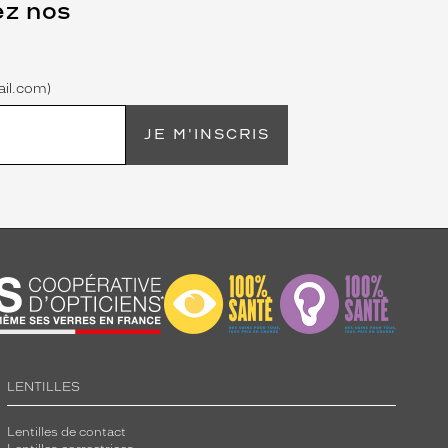
ez nos
il.com)
JE M'INSCRIS
LENTILLES
Lentilles de contact