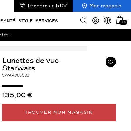
Prendre un RDV
Mon magasin
Mon
Afficher
SANTÉ
STYLE
SERVICES
vide
panie
la
recherche
fite !
Lunettes de vue
Ajouter
à
Starwars
ma
SWAA083C66
liste
d’envies
135,00 €
ivant
TROUVER MON MAGASIN