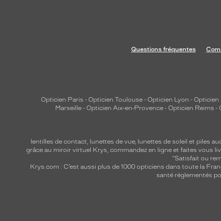
Questions fréquentes
Comm
Opticien Paris
-
Opticien Toulouse
-
Opticien Lyon
-
Opticien
Marseille
-
Opticien Aix-en-Provence
-
Opticien Reims
-
lentilles de contact
,
lunettes de vue
,
lunettes de soleil
et
piles au
grâce au miroir virtuel Krys, commandez en ligne et faites vous liv
"Satisfait ou r
Krys.com : C’est aussi plus de 1000 opticiens dans toute la Fra
santé réglementés por