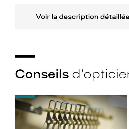
Voir la description détaillé
Conseils
d'opticie
-
Quel
indice
d’amincissement
?