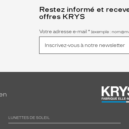
(Ce
Restez informé et recev
champ
offres KRYS
est
Name
obligatoire)
Votre adresse e-mail
*
(exemple : nom@ma
ien
LUNETTES DE SOLEIL