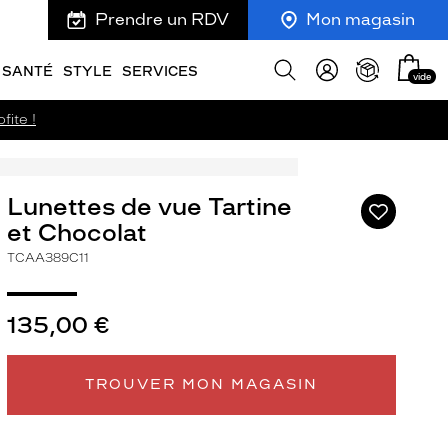
Prendre un RDV
Mon magasin
Mon
Afficher
SANTÉ
STYLE
SERVICES
vide
panie
la
recherche
fite !
Lunettes de vue Tartine
Ajouter
à
et Chocolat
ma
TCAA389C11
liste
d’envies
135,00 €
ivant
TROUVER MON MAGASIN