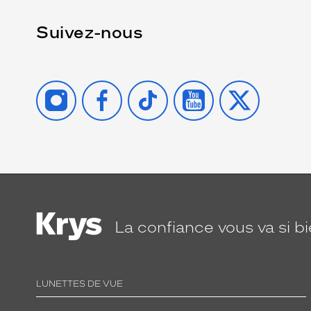
Suivez-nous
INSTAGRAM
FACEBOOK
TIKTOK
YOUTUBE
X
La confiance
vous va si b
LUNETTES DE VUE