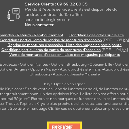
Service Clients : 09 69 32 80 35
Pendant l'été, le service clients est disponible du
lundi au vendredi de 10h à 18h.
serviceclients@krys.com
Nous contacter
andes - Retours - Remboursement
Conditions des offres sur le site
Conditions particulières de reprise de montures d’occasion
[PDF — 86
Ko
]
Reprise de montures d’occasion - Liste des magasins participants
Conditions particulières de vente de montures d’occasion
[PDF — 94
Ko
]
Vente de montures d’occasion - Liste des magasins participants
 Bordeaux
-
Opticien Nantes
-
Opticien Strasbourg
-
Opticien Lille
-
Opticien
Opticien Angers
-
Opticien Nancy
-
Audioprothésiste Paris
-
Audioprothési
Strasbourg
-
Audioprothésiste Marseille
Krys, Opticien en ligne :
dio
Krys.com : Site de vente en ligne de lunettes de soleil, de lunettes de vu
rer gratuitement chez l'un des opticiens Krys. La livraison est offerte pour
emboursé 30 jours". Retrouvez nos marques de lunettes de vue et
lunettes d
nce.
Trouvez l’opticien Krys le plus proche de chez vous
. Les lunettes/lenti
tant à ce titre le marquage CE. En cas de doute, consultez un professionne