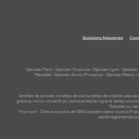
Questions fréquentes
Comm
Opticien Paris
-
Opticien Toulouse
-
Opticien Lyon
-
Opticien
Marseille
-
Opticien Aix-en-Provence
-
Opticien Reims
-
lentilles de contact
,
lunettes de vue
,
lunettes de soleil
et
piles au
grâce au miroir virtuel Krys, commandez en ligne et faites vous liv
"Satisfait ou r
Krys.com : C’est aussi plus de 1000 opticiens dans toute la Fra
santé réglementés por