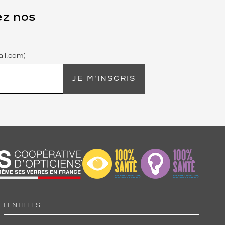
ez nos
il.com)
JE M'INSCRIS
LENTILLES