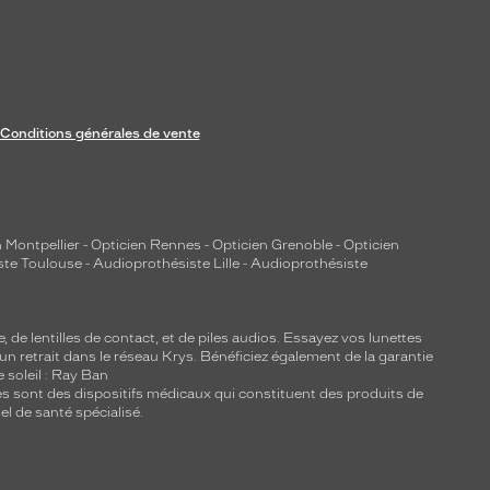
Conditions générales de vente
 Montpellier
-
Opticien Rennes
-
Opticien Grenoble
-
Opticien
ste Toulouse
-
Audioprothésiste Lille
-
Audioprothésiste
e, de
lentilles de contact
, et de piles audios. Essayez vos lunettes
 un retrait dans le réseau Krys. Bénéficiez également de la garantie
e soleil : Ray Ban
lles sont des dispositifs médicaux qui constituent des produits de
l de santé spécialisé.