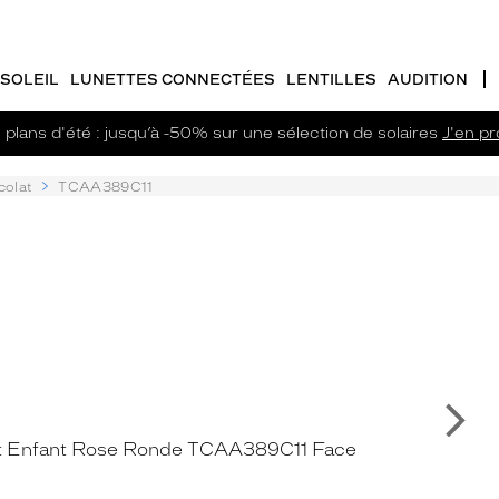
SOLEIL
LUNETTES CONNECTÉES
LENTILLES
AUDITION
plans d'été : jusqu’à -50% sur une sélection de solaires
J'en pro
colat
TCAA389C11
Su