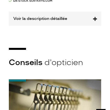
EN STOCK SUR KRYS.COM
Opal
Marque
Tartine
et
Voir la description détaillée
Chocolat
Conseils
d'opticien
-
Quel
indice
d’amincissement
?