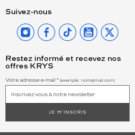
Suivez-nous
INSTAGRAM
FACEBOOK
TIKTOK
YOUTUBE
X
Restez informé et recevez nos
(Ce
champ
offres KRYS
est
Name
obligatoire)
Votre adresse e-mail
*
(exemple : nom@mail.com)
JE M'INSCRIS