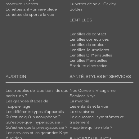
monture + verres
Lunettes de soleil Oakley
Lunettes anti-lumière bleue
Soldes
Lunettes de sport à la vue
LENTILLES
Lentilles de contact
Lentilles correctrices
Lentilles de couleur
Lentilles Journalières
Lentilles Bi Mensuelles
Lentilles Mensuelles
Produits d'entretien
AUDITION
SANTÉ, STYLES ET SERVICES
Les troubles de l’audition : de quoi
Nos Conseils Visagisme
parle-t-on ?
Services Krys
Les grandes étapes de
La myopie
l'appareillage
Les enfants et la vue
Les différents types d’appareils
Le strabisme
Qu’est-ce qu'un acouphène ?
Le glaucome : symptômes et
Qu'est-ce que l'hyperacousie ?
traitement
Qu’est-ce que la presbyacousie ?
Paupière qui tremble ?
Les services et les garanties Krys
Audition
A PROPOS DE KRYS