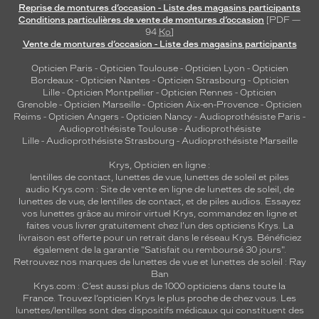
Reprise de montures d’occasion - Liste des magasins participants
Conditions particulières de vente de montures d’occasion
[PDF —
94
Ko
]
Vente de montures d’occasion - Liste des magasins participants
Opticien Paris
-
Opticien Toulouse
-
Opticien Lyon
-
Opticien
Bordeaux
-
Opticien Nantes
-
Opticien Strasbourg
-
Opticien
Lille
-
Opticien Montpellier
-
Opticien Rennes
-
Opticien
Grenoble
-
Opticien Marseille
-
Opticien Aix-en-Provence
-
Opticien
Reims
-
Opticien Angers
-
Opticien Nancy
-
Audioprothésiste Paris
-
Audioprothésiste Toulouse
-
Audioprothésiste
Lille
-
Audioprothésiste Strasbourg
-
Audioprothésiste Marseille
Krys, Opticien en ligne :
lentilles de contact
,
lunettes de vue
,
lunettes de soleil
et
piles
audio
Krys.com : Site de vente en ligne de lunettes de soleil, de
lunettes de vue, de
lentilles de contact
, et de piles audios. Essayez
vos lunettes grâce au miroir virtuel Krys, commandez en ligne et
faites vous livrer gratuitement chez l'un des opticiens Krys. La
livraison est offerte pour un retrait dans le réseau Krys. Bénéficiez
également de la garantie "Satisfait ou remboursé 30 jours".
Retrouvez nos marques de lunettes de vue et
lunettes de soleil : Ray
Ban
Krys.com : C’est aussi plus de 1000 opticiens dans toute la
France.
Trouvez l’opticien Krys le plus proche de chez vous
. Les
lunettes/lentilles sont des dispositifs médicaux qui constituent des