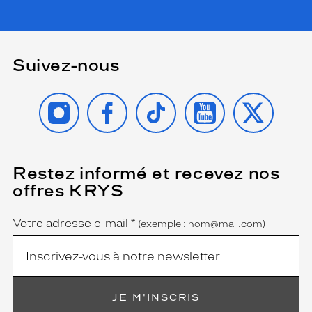
Suivez-nous
INSTAGRAM
FACEBOOK
TIKTOK
YOUTUBE
X
Restez informé et recevez nos
(Ce
champ
offres KRYS
est
Name
obligatoire)
Votre adresse e-mail
*
(exemple : nom@mail.com)
JE M'INSCRIS