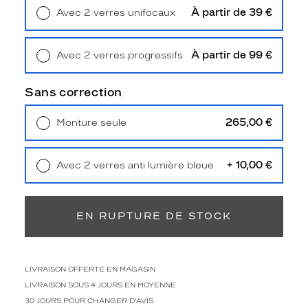
Type
À partir de 39 €
Avec 2 verres unifocaux
de
Retrait en magasin
Offert
montage
À partir de 99 €
Avec 2 verres progressifs
Cerclé
Retrait en magasin
Offert
Taille
de
Sans correction
monture
265,00 €
Monture seule
S
Livraison à domicile
5,90 €
discountDetail
Retrait en magasin
Offert
+ 10,00 €
Avec 2 verres anti lumière bleue
-30%
Retrait en magasin
Offert
Matière
Métal
EN RUPTURE DE STOCK
Fournisseur
Design
Eyewear
LIVRAISON OFFERTE EN MAGASIN
Group
LIVRAISON SOUS 4 JOURS EN MOYENNE
Marque
30 JOURS POUR CHANGER D'AVIS
WOOW