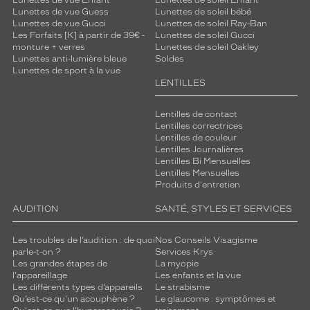
Lunettes de vue Enfant
Lunettes de soleil Enfant
Lunettes de vue Guess
Lunettes de soleil bébé
Lunettes de vue Gucci
Lunettes de soleil Ray-Ban
Les Forfaits [K] à partir de 39€ -
Lunettes de soleil Gucci
monture + verres
Lunettes de soleil Oakley
Lunettes anti-lumière bleue
Soldes
Lunettes de sport à la vue
LENTILLES
Lentilles de contact
Lentilles correctrices
Lentilles de couleur
Lentilles Journalières
Lentilles Bi Mensuelles
Lentilles Mensuelles
Produits d'entretien
AUDITION
SANTÉ, STYLES ET SERVICES
Les troubles de l’audition : de quoi
Nos Conseils Visagisme
parle-t-on ?
Services Krys
Les grandes étapes de
La myopie
l'appareillage
Les enfants et la vue
Les différents types d’appareils
Le strabisme
Qu’est-ce qu'un acouphène ?
Le glaucome : symptômes et