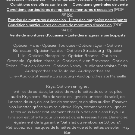
Conditions des offres sur le site
Conditions générales de vente
Conditions particulières de reprise de montures d’occasion
[PDF —
86
Ko
]
Reprise de montures d’occasion - Liste des magasins participants
Conditions particulières de vente de montures d’occasion
[PDF —
94
Ko
]
Vente de montures d’occasion - Liste des magasins participants
Opticien Paris
-
Opticien Toulouse
-
Opticien Lyon
-
Opticien
Bordeaux
-
Opticien Nantes
-
Opticien Strasbourg
-
Opticien
Lille
-
Opticien Montpellier
-
Opticien Rennes
-
Opticien
Grenoble
-
Opticien Marseille
-
Opticien Aix-en-Provence
-
Opticien
Reims
-
Opticien Angers
-
Opticien Nancy
-
Audioprothésiste Paris
-
Audioprothésiste Toulouse
-
Audioprothésiste
Lille
-
Audioprothésiste Strasbourg
-
Audioprothésiste Marseille
Krys, Opticien en ligne :
lentilles de contact
,
lunettes de vue
,
lunettes de soleil
et
piles
audio
Krys.com : Site de vente en ligne de lunettes de soleil, de
lunettes de vue, de
lentilles de contact
, et de piles audios. Essayez
vos lunettes grâce au miroir virtuel Krys, commandez en ligne et
faites vous livrer gratuitement chez l'un des opticiens Krys. La
livraison est offerte pour un retrait dans le réseau Krys. Bénéficiez
également de la garantie "Satisfait ou remboursé 30 jours".
Retrouvez nos marques de lunettes de vue et
lunettes de soleil : Ray
Ban