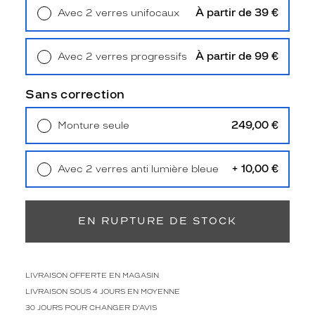
Unifocaux
À partir de 39 €
Avec 2 verres unifocaux
Type
Retrait en magasin
Offert
de
montage
À partir de 99 €
Avec 2 verres progressifs
Retrait en magasin
Offert
Cerclé
Taille
Sans correction
de
monture
249,00 €
Monture seule
Livraison à domicile
5,90 €
S
Retrait en magasin
Offert
discountDetail
+ 10,00 €
Avec 2 verres anti lumière bleue
Retrait en magasin
Offert
-20%
Matière
EN RUPTURE DE STOCK
Plastique
Fournisseur
Design
LIVRAISON OFFERTE EN MAGASIN
Eyewear
LIVRAISON SOUS 4 JOURS EN MOYENNE
Group
30 JOURS POUR CHANGER D'AVIS
Marque