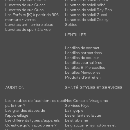
Lunettes de vue Enfant
Lunettes de soleil Enfant
Lunettes de vue Guess
Lunettes de soleil bébé
Lunettes de vue Gucci
Lunettes de soleil Ray-Ban
Les Forfaits [K] à partir de 39€ -
Lunettes de soleil Gucci
monture + verres
Lunettes de soleil Oakley
Lunettes anti-lumière bleue
Soldes
Lunettes de sport à la vue
LENTILLES
Lentilles de contact
Lentilles correctrices
Lentilles de couleur
Lentilles Journalières
Lentilles Bi Mensuelles
Lentilles Mensuelles
Produits d'entretien
AUDITION
SANTÉ, STYLES ET SERVICES
Les troubles de l’audition : de quoi
Nos Conseils Visagisme
parle-t-on ?
Services Krys
Les grandes étapes de
La myopie
l'appareillage
Les enfants et la vue
Les différents types d’appareils
Le strabisme
Qu’est-ce qu'un acouphène ?
Le glaucome : symptômes et