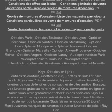
Conditions des offres sur le site
Conditions générales de vente
Conditions particulières de reprise de montures d’occasion
[PDF —
86
Ko
]
Reprise de montures d’occasion - Liste des magasins participants
Conditions particulières de vente de montures d’occasion
[PDF —
94
Ko
]
Vente de montures d’occasion - Liste des magasins participants
Opticien Paris
-
Opticien Toulouse
-
Opticien Lyon
-
Opticien
Bordeaux
-
Opticien Nantes
-
Opticien Strasbourg
-
Opticien
Lille
-
Opticien Montpellier
-
Opticien Rennes
-
Opticien
Grenoble
-
Opticien Marseille
-
Opticien Aix-en-Provence
-
Opticien
Reims
-
Opticien Angers
-
Opticien Nancy
-
Audioprothésiste Paris
-
Audioprothésiste Toulouse
-
Audioprothésiste
Lille
-
Audioprothésiste Strasbourg
-
Audioprothésiste Marseille
Krys, Opticien en ligne :
lentilles de contact
,
lunettes de vue
,
lunettes de soleil
et
piles
audio
Krys.com : Site de vente en ligne de lunettes de soleil, de
lunettes de vue, de
lentilles de contact
, et de piles audios. Essayez
vos lunettes grâce au miroir virtuel Krys, commandez en ligne et
faites vous livrer gratuitement chez l'un des opticiens Krys. La
livraison est offerte pour un retrait dans le réseau Krys. Bénéficiez
également de la garantie "Satisfait ou remboursé 30 jours".
Retrouvez nos marques de lunettes de vue et
lunettes de soleil : Ray
Ban