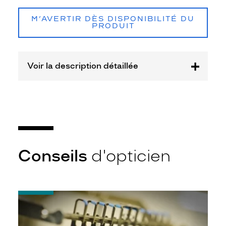
WOOW
M’AVERTIR DÈS DISPONIBILITÉ DU
PRODUIT
Voir la description détaillée
Conseils
d'opticien
-
Quel
indice
d’amincissement