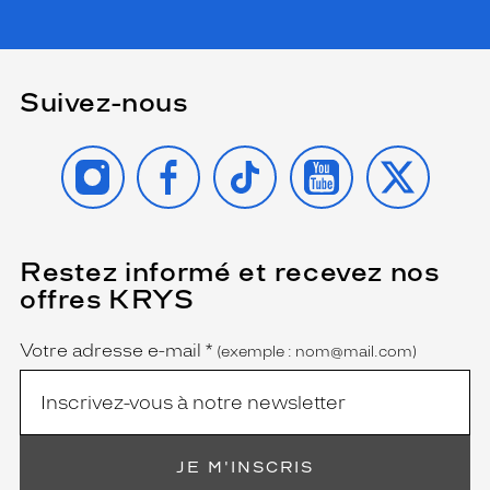
Suivez-nous
INSTAGRAM
FACEBOOK
TIKTOK
YOUTUBE
X
Restez informé et recevez nos
(Ce
champ
offres KRYS
est
Name
obligatoire)
Votre adresse e-mail
*
(exemple : nom@mail.com)
JE M'INSCRIS