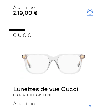
r
c
À partir de
h
219,00 €
e
e
t
r
e
c
h
a
r
g
e
l
a
p
a
g
e
Lunettes de vue Gucci
GG0737O 010 GRIS FONCE
À partir de