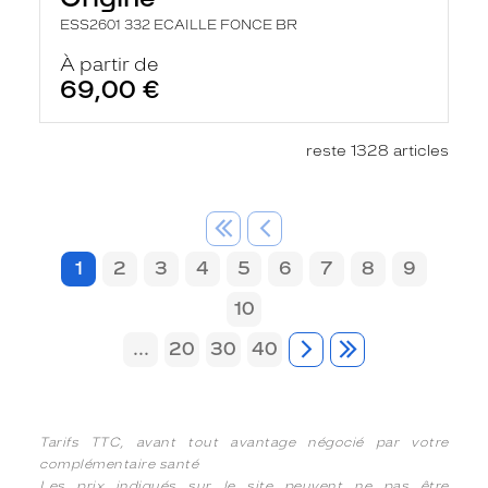
ESS2601 332 ECAILLE FONCE BR
À partir de
69,00 €
reste 1328 articles
1
2
3
4
5
6
7
8
9
10
...
20
30
40
Tarifs TTC, avant tout avantage négocié par votre
complémentaire santé
Les prix indiqués sur le site peuvent ne pas être