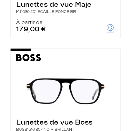
Lunettes de vue Maje
a
n
MJ1039 201 ECAILLE FONCE BR
c
e
À partir de
a
179,00 €
u
t
o
m
a
t
i
q
u
e
m
e
n
t
l
a
r
e
c
Lunettes de vue Boss
h
e
BOSS1510 807 NOIR BRILLANT