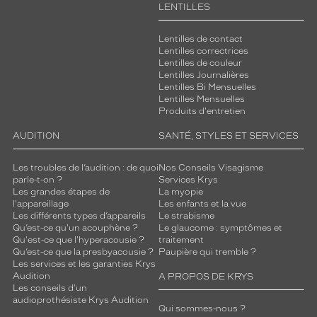
LENTILLES
Lentilles de contact
Lentilles correctrices
Lentilles de couleur
Lentilles Journalières
Lentilles Bi Mensuelles
Lentilles Mensuelles
Produits d'entretien
AUDITION
SANTÉ, STYLES ET SERVICES
Les troubles de l’audition : de quoi
Nos Conseils Visagisme
parle-t-on ?
Services Krys
Les grandes étapes de
La myopie
l'appareillage
Les enfants et la vue
Les différents types d’appareils
Le strabisme
Qu’est-ce qu'un acouphène ?
Le glaucome : symptômes et
Qu'est-ce que l'hyperacousie ?
traitement
Qu’est-ce que la presbyacousie ?
Paupière qui tremble ?
Les services et les garanties Krys
Audition
A PROPOS DE KRYS
Les conseils d'un
audioprothésiste Krys Audition
Qui sommes-nous ?