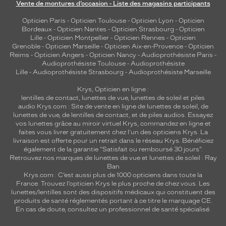
Vente de montures d’occasion - Liste des magasins participants
Opticien Paris
-
Opticien Toulouse
-
Opticien Lyon
-
Opticien
Bordeaux
-
Opticien Nantes
-
Opticien Strasbourg
-
Opticien
Lille
-
Opticien Montpellier
-
Opticien Rennes
-
Opticien
Grenoble
-
Opticien Marseille
-
Opticien Aix-en-Provence
-
Opticien
Reims
-
Opticien Angers
-
Opticien Nancy
-
Audioprothésiste Paris
-
Audioprothésiste Toulouse
-
Audioprothésiste
Lille
-
Audioprothésiste Strasbourg
-
Audioprothésiste Marseille
Krys, Opticien en ligne :
lentilles de contact
,
lunettes de vue
,
lunettes de soleil
et
piles
audio
Krys.com : Site de vente en ligne de lunettes de soleil, de
lunettes de vue, de
lentilles de contact
, et de piles audios. Essayez
vos lunettes grâce au miroir virtuel Krys, commandez en ligne et
faites vous livrer gratuitement chez l'un des opticiens Krys. La
livraison est offerte pour un retrait dans le réseau Krys. Bénéficiez
également de la garantie "Satisfait ou remboursé 30 jours".
Retrouvez nos marques de lunettes de vue et
lunettes de soleil : Ray
Ban
Krys.com : C’est aussi plus de 1000 opticiens dans toute la
France.
Trouvez l’opticien Krys le plus proche de chez vous
. Les
lunettes/lentilles sont des dispositifs médicaux qui constituent des
produits de santé réglementés portant à ce titre le marquage CE.
En cas de doute, consultez un professionnel de santé spécialisé.