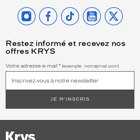
INSTAGRAM
FACEBOOK
TIKTOK
YOUTUBE
X
Restez informé et recevez nos
(Ce
champ
offres KRYS
est
Name
obligatoire)
Votre adresse e-mail
*
(exemple : nom@mail.com)
JE M'INSCRIS