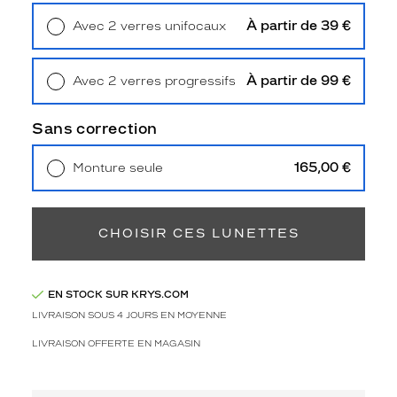
3
À partir de 39 €
Avec 2 verres unifocaux
Polarisant
Retrait en magasin
Offert
Non
À partir de 99 €
Avec 2 verres progressifs
Type
Retrait en magasin
Offert
de
Sans correction
verres
compatibles
165,00 €
Monture seule
Progressifs
Livraison à domicile
5,90 €
Unifocaux
Retrait en magasin
Offert
Type
CHOISIR CES LUNETTES
de
montage
Cerclé
EN STOCK SUR KRYS.COM
Taille
LIVRAISON SOUS 4 JOURS EN MOYENNE
de
monture
LIVRAISON OFFERTE EN MAGASIN
M
discountDetail