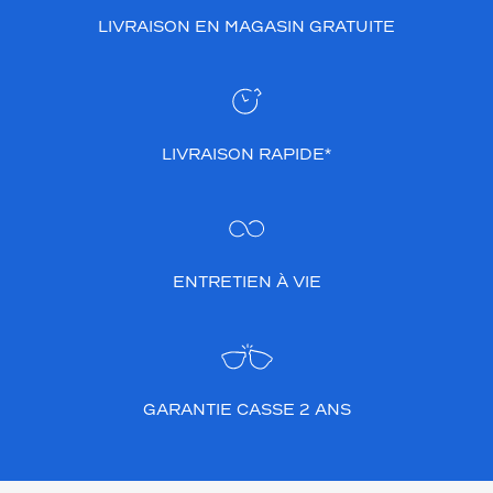
i
LIVRAISON EN MAGASIN GRATUITE
s
p
o
n
i
b
LIVRAISON RAPIDE*
l
e
e
n
c
ENTRETIEN À VIE
o
u
l
e
u
r
GARANTIE CASSE 2 ANS
o
r
b
r