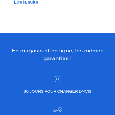
e
Lire la suite
f
e
r
e
z
q
u
'
u
En magasin et en ligne, les mêmes
n
garanties !
a
v
e
c
.
M
o
30 JOURS POUR CHANGER D’AVIS
d
è
l
e
d