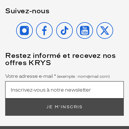
i
l
Suivez-nous
l
a
INSTAGRAM
FACEBOOK
TIKTOK
YOUTUBE
X
n
t
,
d
é
Restez informé et recevez nos
(Ce
t
champ
a
offres KRYS
est
Name
i
obligatoire)
l
Votre adresse e-mail
*
(exemple : nom@mail.com)
m
o
t
i
f
é
JE M'INSCRIS
c
a
i