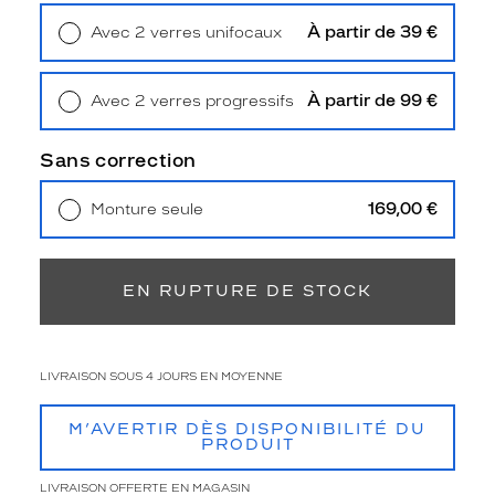
l
À partir de 39 €
s
Avec 2 verres unifocaux
Retrait en magasin
Offert
i
g
n
À partir de 99 €
Avec 2 verres progressifs
é
Retrait en magasin
Offert
e
Sans correction
s
B
169,00 €
A
Monture seule
Livraison à domicile
5,90 €
&
Retrait en magasin
Offert
S
H
EN RUPTURE DE STOCK
.
I
n
t
LIVRAISON SOUS 4 JOURS EN MOYENNE
e
m
M’AVERTIR DÈS DISPONIBILITÉ DU
p
PRODUIT
o
r
LIVRAISON OFFERTE EN MAGASIN