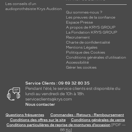
Les conseils d'un
Genre
audioprothésiste Krys Audition
Qui sommes-nous ?
Femme
Les preuves de la confiance
Forme
Espace Presse
A propos de KRYS GROUP
de
La Fondation KRYS GROUP
la
Recrutement
monture
Charte de confidentialité
Mentions Légales
Carré
Politique des Cookies
Conditions générales d'utilisation
Couleur
Accessibilité
de
Gérer les cookies
la
monture
Service Clients : 09 69 32 80 35
Dono
Pendant l'été, le service clients est disponible du
Or
lundi au vendredi de 10h à 18h.
Brillant
serviceclients@krys.com
Nous contacter
Couleur
du
Questions fréquentes
Commandes - Retours - Remboursement
verre
Conditions des offres sur le site
Conditions générales de vente
Conditions particulières de reprise de montures d’occasion
[PDF —
Gris
86
Ko
]