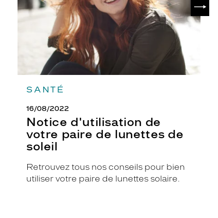
SUIV
lunettes
r
de
r
soleil
e
s
e
n
f
o
r
SANTÉ
m
e
16/08/2022
c
Notice d'utilisation de
a
votre paire de lunettes de
r
r
soleil
é
e
Retrouvez tous nos conseils pour bien
v
utiliser votre paire de lunettes solaire.
o
u
s
n