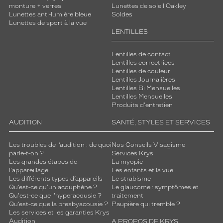
c
monture + verres
Lunettes de soleil Oakley
Lunettes anti-lumière bleue
Soldes
h
Lunettes de sport à la vue
e
LENTILLES
s
.
Lentilles de contact
Lentilles correctrices
Dimensions
Lentilles de couleur
de
Lentilles Journalières
la
Lentilles Bi Mensuelles
monture
Lentilles Mensuelles
Produits d'entretien
AUDITION
SANTÉ, STYLES ET SERVICES
6 mm
3 mm
Les troubles de l’audition : de quoi
Nos Conseils Visagisme
parle-t-on ?
Services Krys
Les grandes étapes de
La myopie
l'appareillage
Les enfants et la vue
Les différents types d’appareils
Le strabisme
 mm
 mm
Qu’est-ce qu'un acouphène ?
Le glaucome : symptômes et
Qu'est-ce que l'hyperacousie ?
traitement
Détails
Qu’est-ce que la presbyacousie ?
Paupière qui tremble ?
techniques
Les services et les garanties Krys
Audition
A PROPOS DE KRYS