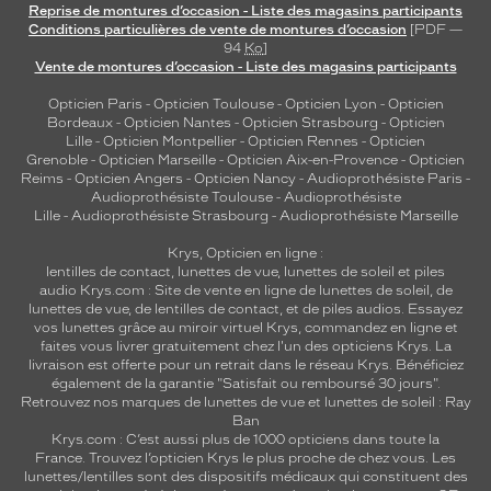
dégradé
Reprise de montures d’occasion - Liste des magasins participants
Conditions particulières de vente de montures d’occasion
[PDF —
Indice
94
Ko
]
de
Vente de montures d’occasion - Liste des magasins participants
protection
Opticien Paris
-
Opticien Toulouse
-
Opticien Lyon
-
Opticien
3
Bordeaux
-
Opticien Nantes
-
Opticien Strasbourg
-
Opticien
Polarisant
Lille
-
Opticien Montpellier
-
Opticien Rennes
-
Opticien
Grenoble
-
Opticien Marseille
-
Opticien Aix-en-Provence
-
Opticien
Reims
-
Opticien Angers
-
Opticien Nancy
-
Audioprothésiste Paris
-
Non
Audioprothésiste Toulouse
-
Audioprothésiste
Type
Lille
-
Audioprothésiste Strasbourg
-
Audioprothésiste Marseille
de
verres
Krys, Opticien en ligne :
compatibles
lentilles de contact
,
lunettes de vue
,
lunettes de soleil
et
piles
audio
Krys.com : Site de vente en ligne de lunettes de soleil, de
lunettes de vue, de
lentilles de contact
, et de piles audios. Essayez
Progressifs
vos lunettes grâce au miroir virtuel Krys, commandez en ligne et
Unifocaux
faites vous livrer gratuitement chez l'un des opticiens Krys. La
Type
livraison est offerte pour un retrait dans le réseau Krys. Bénéficiez
de
également de la garantie "Satisfait ou remboursé 30 jours".
Retrouvez nos marques de lunettes de vue et
lunettes de soleil : Ray
montage
Ban
Krys.com : C’est aussi plus de 1000 opticiens dans toute la
Cerclé
France.
Trouvez l’opticien Krys le plus proche de chez vous
. Les
Taille
lunettes/lentilles sont des dispositifs médicaux qui constituent des