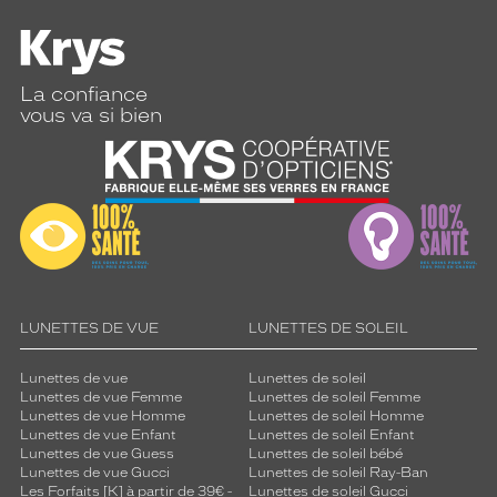
l
l
e
a
u
La confiance
x
vous va si bien
e
x
t
r
é
m
i
t
é
LUNETTES DE VUE
LUNETTES DE SOLEIL
s
d
e
Lunettes de vue
Lunettes de soleil
Lunettes de vue Femme
Lunettes de soleil Femme
s
Lunettes de vue Homme
Lunettes de soleil Homme
b
Lunettes de vue Enfant
Lunettes de soleil Enfant
r
Lunettes de vue Guess
Lunettes de soleil bébé
a
Lunettes de vue Gucci
Lunettes de soleil Ray-Ban
n
Les Forfaits [K] à partir de 39€ -
Lunettes de soleil Gucci