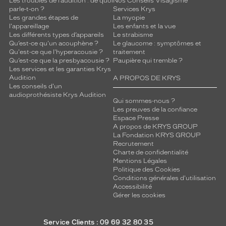
Les troubles de l’audition : de quoi
Nos Conseils Visagisme
parle-t-on ?
Services Krys
Les grandes étapes de
La myopie
l'appareillage
Les enfants et la vue
Les différents types d’appareils
Le strabisme
Qu’est-ce qu'un acouphène ?
Le glaucome : symptômes et
Qu'est-ce que l'hyperacousie ?
traitement
Qu’est-ce que la presbyacousie ?
Paupière qui tremble ?
Les services et les garanties Krys
Audition
A PROPOS DE KRYS
Les conseils d'un
audioprothésiste Krys Audition
Qui sommes-nous ?
Les preuves de la confiance
Espace Presse
A propos de KRYS GROUP
La Fondation KRYS GROUP
Recrutement
Charte de confidentialité
Mentions Légales
Politique des Cookies
Conditions générales d'utilisation
Accessibilité
Gérer les cookies
Service Clients : 09 69 32 80 35