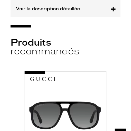
Fournisseur
Voir la description détaillée
Kering
Eyewear
Marque
Gucci
Produits
recommandés
-
GG1188S
001
NOIR
BRILLANT
SUIV