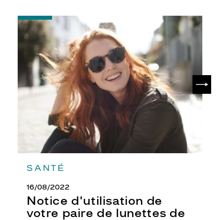
-
Notice
d'utilisation
de
votre
paire
de
SUIV
lunettes
de
soleil
SANTÉ
16/08/2022
Notice d'utilisation de
votre paire de lunettes de