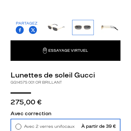
la
monture
Rectangle
PARTAGEZ
Couleur
T.PROJECT.KRYS.FRONT.SHARE_FACEBOO
T.PROJECT.KRYS.FRONT.SHARE_TWI
de
la
monture
ESSAYAGE VIRTUEL
001
Or
Brillant
Lunettes de soleil Gucci
Couleur
du
GG1457S 001 OR BRILLANT
verre
Gris
275,00 €
Indice
de
Avec correction
protection
À partir de 39 €
Avec 2 verres unifocaux
3