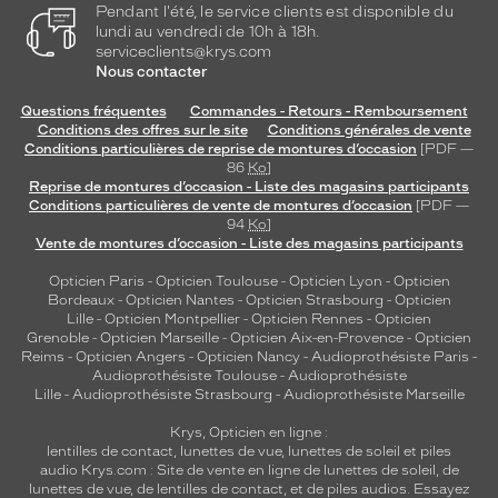
Pendant l'été, le service clients est disponible du
lundi au vendredi de 10h à 18h.
serviceclients@krys.com
Nous contacter
Questions fréquentes
Commandes - Retours - Remboursement
Conditions des offres sur le site
Conditions générales de vente
Conditions particulières de reprise de montures d’occasion
[PDF —
86
Ko
]
Reprise de montures d’occasion - Liste des magasins participants
Conditions particulières de vente de montures d’occasion
[PDF —
94
Ko
]
Vente de montures d’occasion - Liste des magasins participants
Opticien Paris
-
Opticien Toulouse
-
Opticien Lyon
-
Opticien
Bordeaux
-
Opticien Nantes
-
Opticien Strasbourg
-
Opticien
Lille
-
Opticien Montpellier
-
Opticien Rennes
-
Opticien
Grenoble
-
Opticien Marseille
-
Opticien Aix-en-Provence
-
Opticien
Reims
-
Opticien Angers
-
Opticien Nancy
-
Audioprothésiste Paris
-
Audioprothésiste Toulouse
-
Audioprothésiste
Lille
-
Audioprothésiste Strasbourg
-
Audioprothésiste Marseille
Krys, Opticien en ligne :
lentilles de contact
,
lunettes de vue
,
lunettes de soleil
et
piles
audio
Krys.com : Site de vente en ligne de lunettes de soleil, de
lunettes de vue, de
lentilles de contact
, et de piles audios. Essayez