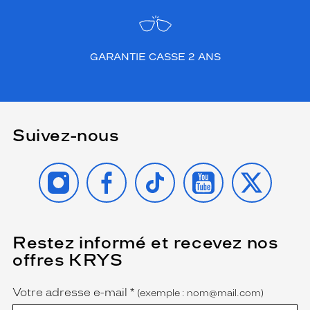
GARANTIE CASSE 2 ANS
Suivez-nous
INSTAGRAM
FACEBOOK
TIKTOK
YOUTUBE
X
Restez informé et recevez nos
(Ce
champ
offres KRYS
est
Name
obligatoire)
Votre adresse e-mail
*
(exemple : nom@mail.com)