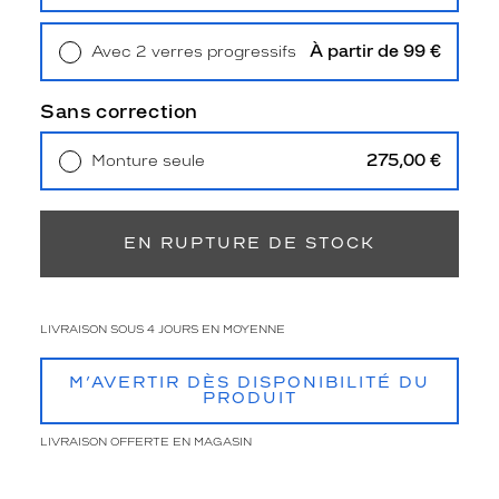
Retrait en magasin
Offert
Polarisant
Non
À partir de 99 €
Avec 2 verres progressifs
Type
Retrait en magasin
Offert
de
Sans correction
verres
compatibles
275,00 €
Monture seule
Livraison à domicile
5,90 €
Progressifs
Retrait en magasin
Offert
Unifocaux
Type
EN RUPTURE DE STOCK
de
montage
Cerclé
LIVRAISON SOUS 4 JOURS EN MOYENNE
Taille
de
M’AVERTIR DÈS DISPONIBILITÉ DU
monture
PRODUIT
XL
LIVRAISON OFFERTE EN MAGASIN
Matière
Métal