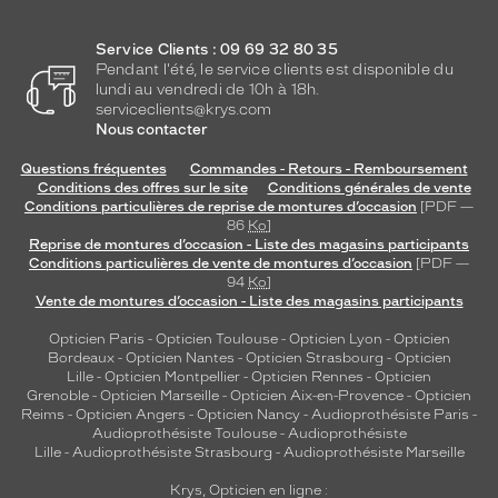
a
s
t
Service Clients : 09 69 32 80 35
Pendant l'été, le service clients est disponible du
e
lundi au vendredi de 10h à 18h.
e
serviceclients@krys.com
t
Nous contacter
b
r
Questions fréquentes
Commandes - Retours - Remboursement
a
Conditions des offres sur le site
Conditions générales de vente
n
Conditions particulières de reprise de montures d’occasion
[PDF —
86
Ko
]
c
Reprise de montures d’occasion - Liste des magasins participants
h
Conditions particulières de vente de montures d’occasion
[PDF —
e
94
Ko
]
s
Vente de montures d’occasion - Liste des magasins participants
f
i
Opticien Paris
-
Opticien Toulouse
-
Opticien Lyon
-
Opticien
Bordeaux
-
Opticien Nantes
-
Opticien Strasbourg
-
Opticien
n
Lille
-
Opticien Montpellier
-
Opticien Rennes
-
Opticien
e
Grenoble
-
Opticien Marseille
-
Opticien Aix-en-Provence
-
Opticien
s
Reims
-
Opticien Angers
-
Opticien Nancy
-
Audioprothésiste Paris
-
p
Audioprothésiste Toulouse
-
Audioprothésiste
o
Lille
-
Audioprothésiste Strasbourg
-
Audioprothésiste Marseille
u
Krys, Opticien en ligne :
r