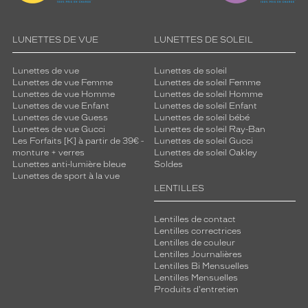
u
é
e
LUNETTES DE VUE
LUNETTES DE SOLEIL
.
D
é
Lunettes de vue
Lunettes de soleil
t
Lunettes de vue Femme
Lunettes de soleil Femme
Lunettes de vue Homme
Lunettes de soleil Homme
a
Lunettes de vue Enfant
Lunettes de soleil Enfant
i
Lunettes de vue Guess
Lunettes de soleil bébé
l
Lunettes de vue Gucci
Lunettes de soleil Ray-Ban
s
Les Forfaits [K] à partir de 39€ -
Lunettes de soleil Gucci
a
monture + verres
Lunettes de soleil Oakley
Lunettes anti-lumière bleue
Soldes
u
Lunettes de sport à la vue
n
LENTILLES
i
v
Lentilles de contact
e
Lentilles correctrices
a
Lentilles de couleur
u
Lentilles Journalières
d
Lentilles Bi Mensuelles
u
Lentilles Mensuelles
t
Produits d'entretien
e