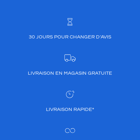
t
e
n
t
u
n
30 JOURS POUR CHANGER D’AVIS
e
l
a
r
g
e
LIVRAISON EN MAGASIN GRATUITE
c
o
u
v
e
r
LIVRAISON RAPIDE*
t
u
r
e
s