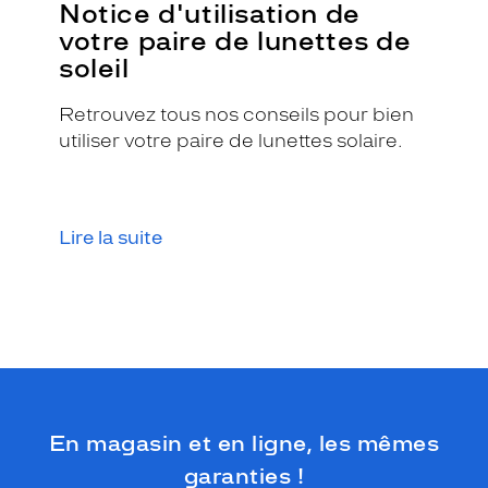
Notice d'utilisation de
o
votre paire de lunettes de
u
l
soleil
e
u
Retrouvez tous nos conseils pour bien
r
utiliser votre paire de lunettes solaire.
o
r
a
n
g
Lire la suite
e
p
â
l
e
,
a
p
p
En magasin et en ligne, les mêmes
o
r
garanties !