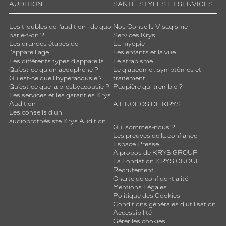
AUDITION
SANTÉ, STYLES ET SERVICES
n
o
n
Les troubles de l’audition : de quoi
Nos Conseils Visagisme
parle-t-on ?
Services Krys
p
Les grandes étapes de
La myopie
o
l'appareillage
Les enfants et la vue
u
Les différents types d’appareils
Le strabisme
r
Qu’est-ce qu'un acouphène ?
Le glaucome : symptômes et
r
Qu'est-ce que l'hyperacousie ?
traitement
a
Qu’est-ce que la presbyacousie ?
Paupière qui tremble ?
Les services et les garanties Krys
j
Audition
A PROPOS DE KRYS
o
Les conseils d'un
u
audioprothésiste Krys Audition
t
Qui sommes-nous ?
Les preuves de la confiance
e
Espace Presse
r
A propos de KRYS GROUP
d
La Fondation KRYS GROUP
u
Recrutement
c
Charte de confidentialité
Mentions Légales
o
Politique des Cookies
n
Conditions générales d'utilisation
t
Accessibilité
r
Gérer les cookies