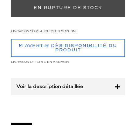
0
EN RUPTURE DE STOCK
a
v
e
c
LIVRAISON SOUS 4 JOURS EN MOYENNE
s
o
n
M’AVERTIR DÈS DISPONIBILITÉ DU
PRODUIT
l
o
LIVRAISON OFFERTE EN MAGASIN
o
k
r
é
Voir la description détaillée
t
r
o
e
t
o
v
e