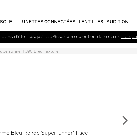
SOLEIL
LUNETTES CONNECTÉES
LENTILLES
AUDITION
plans d'été : jusqu’à -50% sur une sélection de solaires
J'en pro
uperrunner1 390 Bleu Texture
Su