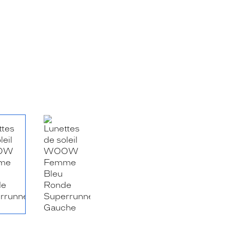
RE_FACEBOOK_TITLE
.SHARE_TWITTER_TITLE