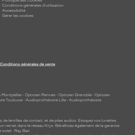
Politique des Cookies
Conditions générales d'utilisation
Accessibilité
Gérer les cookies
Conditions générales de vente
 Montpellier
-
Opticien Rennes
-
Opticien Grenoble
-
Opticien
ste Toulouse
-
Audioprothésiste Lille
-
Audioprothésiste
e, de
lentilles de contact
, et de piles audios. Essayez vos lunettes
 un retrait dans le réseau Krys. Bénéficiez également de la garantie
e soleil : Ray Ban