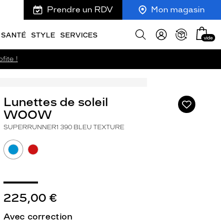
Prendre un RDV
Mon magasin
Mon
Afficher
SANTÉ
STYLE
SERVICES
vide
panie
la
recherche
fite !
Lunettes de soleil
Ajouter
à
WOOW
ma
SUPERRUNNER1 390 BLEU TEXTURE
liste
d’envies
ivant
225,00 €
Avec correction