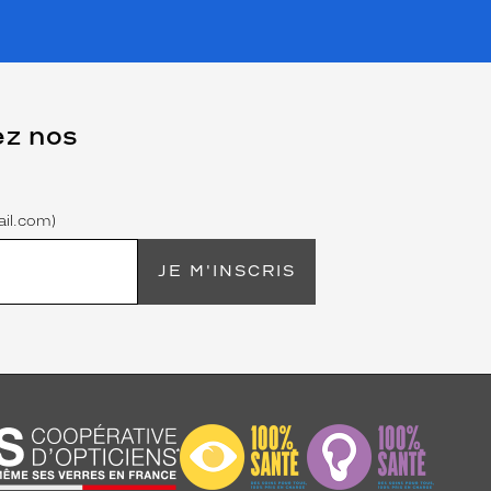
ez nos
il.com)
JE M'INSCRIS