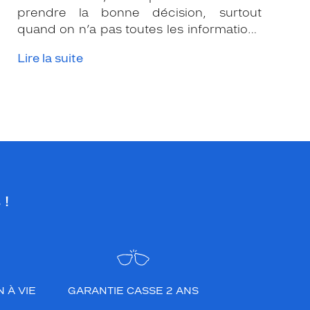
prendre la bonne décision, surtout
quand on n’a pas toutes les informations
nécessaires. Les opticiens Krys sont là
Lire la suite
pour vous conseiller et apporter leur
expertise afin que vous fassiez le bon
choix en fonction de votre amétropie
et/ou de l’activité sportive pratiquée.
 !
 À VIE
GARANTIE CASSE 2 ANS