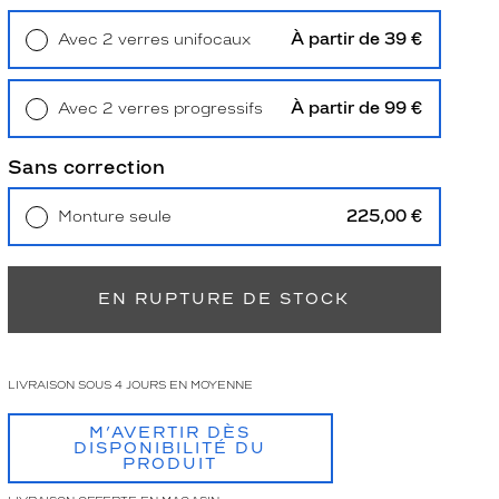
À partir de 39 €
Avec 2 verres unifocaux
Retrait en magasin
Offert
À partir de 99 €
Avec 2 verres progressifs
Retrait en magasin
Offert
Sans correction
225,00 €
Monture seule
Livraison à domicile
5,90 €
Retrait en magasin
Offert
EN RUPTURE DE STOCK
LIVRAISON SOUS 4 JOURS EN MOYENNE
M’AVERTIR DÈS
DISPONIBILITÉ DU
PRODUIT