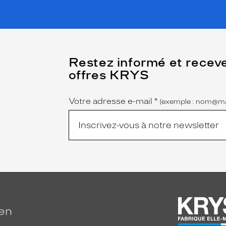
(Ce
Restez informé et recev
champ
offres KRYS
est
Name
obligatoire)
Votre adresse e-mail
*
(exemple : nom@ma
ien