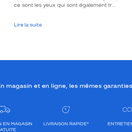
ce sont les yeux qui sont également très
exposés aux rayonnements ultraviolets
(UV). Même si le soleil se fait discret ou
Lire la suite
que le temps est couvert, il est donc
impératif de les protéger en ville, à la
mer, à la montagne, lors de toutes les
activités en extérieur.
n magasin et en ligne, les mêmes garanties
N EN MAGASIN
LIVRAISON RAPIDE*
ENTRETIEN
ATUITE