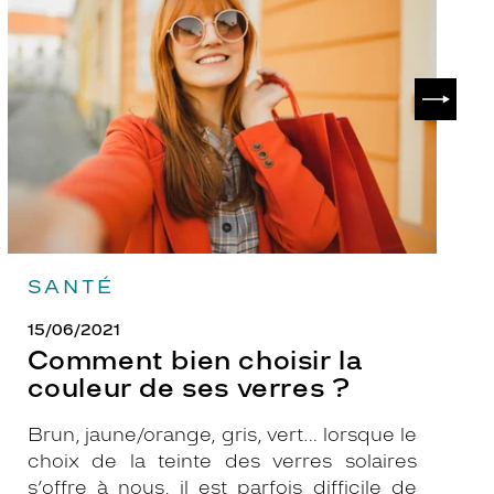
choisir
le
la
v
couleur
p
de
?
SUIVAN
ses
verres
?
SANTÉ
15/06/2021
Comment bien choisir la
couleur de ses verres ?
Brun, jaune/orange, gris, vert… lorsque le
choix de la teinte des verres solaires
s’offre à nous, il est parfois difficile de