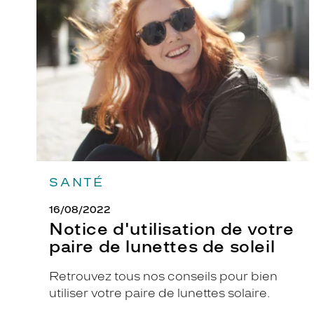
de
votre
paire
de
lunettes
de
soleil
SANTÉ
16/08/2022
Notice d'utilisation de votre
paire de lunettes de soleil
Retrouvez tous nos conseils pour bien
utiliser votre paire de lunettes solaire.