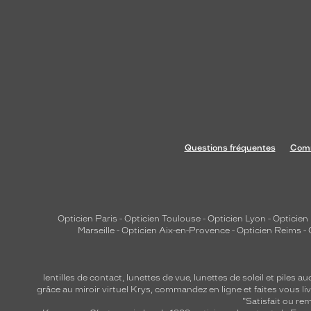
Questions fréquentes
Comm
Opticien Paris
-
Opticien Toulouse
-
Opticien Lyon
-
Opticien
Marseille
-
Opticien Aix-en-Provence
-
Opticien Reims
-
lentilles de contact
,
lunettes de vue
,
lunettes de soleil
et
piles au
grâce au miroir virtuel Krys, commandez en ligne et faites vous liv
"Satisfait ou r