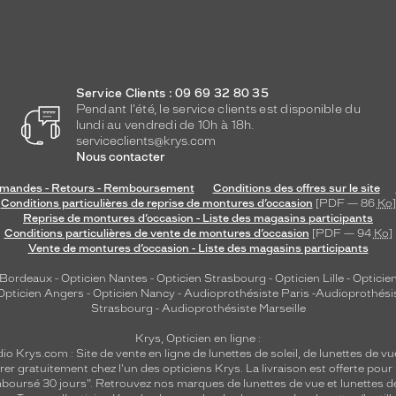
Service Clients : 09 69 32 80 35
Pendant l'été, le service clients est disponible du
lundi au vendredi de 10h à 18h.
serviceclients@krys.com
Nous contacter
andes - Retours - Remboursement
Conditions des offres sur le site
Conditions particulières de reprise de montures d’occasion
[PDF — 86
Ko
]
Reprise de montures d’occasion - Liste des magasins participants
Conditions particulières de vente de montures d’occasion
[PDF — 94
Ko
]
Vente de montures d’occasion - Liste des magasins participants
 Bordeaux
-
Opticien Nantes
-
Opticien Strasbourg
-
Opticien Lille
-
Opticien
Opticien Angers
-
Opticien Nancy
-
Audioprothésiste Paris
-
Audioprothési
Strasbourg
-
Audioprothésiste Marseille
Krys, Opticien en ligne :
dio
Krys.com : Site de vente en ligne de lunettes de soleil, de lunettes de vu
rer gratuitement chez l'un des opticiens Krys. La livraison est offerte pour
emboursé 30 jours". Retrouvez nos marques de lunettes de vue et
lunettes d