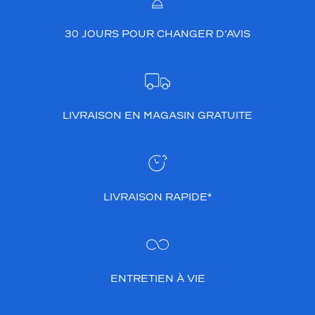
s
i
30 JOURS POUR CHANGER D’AVIS
l
h
o
u
e
t
LIVRAISON EN MAGASIN GRATUITE
t
e
r
e
c
t
LIVRAISON RAPIDE*
a
n
g
u
l
a
ENTRETIEN À VIE
i
r