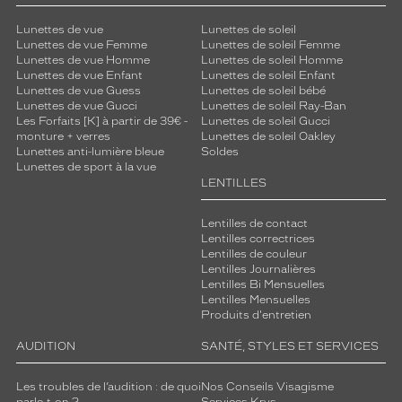
s
c
Lunettes de vue
Lunettes de soleil
u
Lunettes de vue Femme
Lunettes de soleil Femme
l
Lunettes de vue Homme
Lunettes de soleil Homme
i
Lunettes de vue Enfant
Lunettes de soleil Enfant
Lunettes de vue Guess
Lunettes de soleil bébé
n
Lunettes de vue Gucci
Lunettes de soleil Ray-Ban
s
Les Forfaits [K] à partir de 39€ -
Lunettes de soleil Gucci
r
monture + verres
Lunettes de soleil Oakley
o
Lunettes anti-lumière bleue
Soldes
n
Lunettes de sport à la vue
d
LENTILLES
s
e
Lentilles de contact
t
Lentilles correctrices
Lentilles de couleur
o
Lentilles Journalières
v
Lentilles Bi Mensuelles
a
Lentilles Mensuelles
l
Produits d'entretien
e
s
AUDITION
SANTÉ, STYLES ET SERVICES
.
Les troubles de l’audition : de quoi
Nos Conseils Visagisme
Dimensions