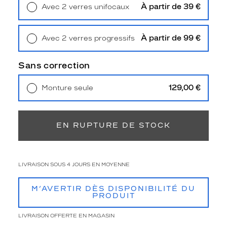
e
À partir de 39 €
Avec 2 verres unifocaux
p
Retrait en magasin
Offert
a
i
À partir de 99 €
Avec 2 verres progressifs
r
Retrait en magasin
Offert
e
Sans correction
!
D
i
129,00 €
Monture seule
s
Livraison à domicile
5,90 €
p
Retrait en magasin
Offert
o
EN RUPTURE DE STOCK
n
i
b
l
LIVRAISON SOUS 4 JOURS EN MOYENNE
e
e
n
M’AVERTIR DÈS DISPONIBILITÉ DU
PRODUIT
n
o
LIVRAISON OFFERTE EN MAGASIN
i