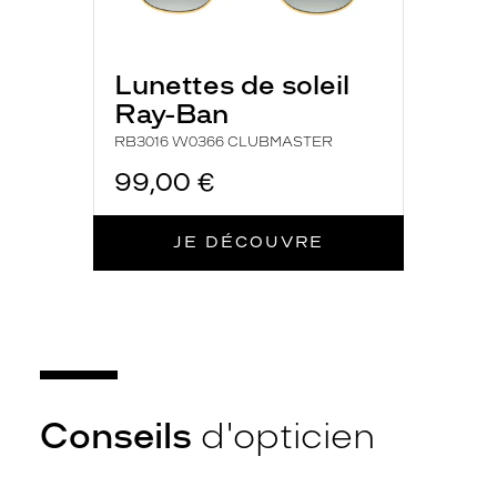
b
l
e
Lunettes de soleil
u
f
Ray-Ban
o
RB3016 W0366 CLUBMASTER
n
t
99,00 €
u
n
c
JE DÉCOUVRE
l
i
n
d
'
?
i
l
Conseils
d'opticien
a
u
c