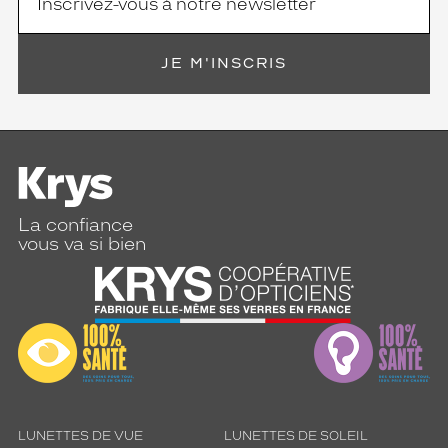
e
n
t
JE M'INSCRIS
a
d
a
p
t
é
e
a
La confiance
u
vous va si bien
x
v
i
s
a
g
e
s
m
a
LUNETTES DE VUE
LUNETTES DE SOLEIL