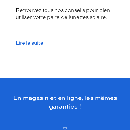
r
Retrouvez tous nos conseils pour bien
a
n
utiliser votre paire de lunettes solaire.
t
s
u
r
Lire la suite
l
e
s
b
r
a
n
c
h
En magasin et en ligne, les mêmes
e
s
garanties !
.
U
n
e