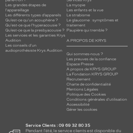
parle-t-on ?
Services Krys
de
Les grandes étapes de
La myopie
la
l'appareillage
Les enfants et la vue
monture
Les différents types d’appareils
Le strabisme
Qu’est-ce qu'un acouphène ?
Le glaucome : symptômes et
Qu'est-ce que l'hyperacousie ?
traitement
Qu’est-ce que la presbyacousie ?
Paupière qui tremble ?
Les services et les garanties Krys
5 mm
 mm
Audition
A PROPOS DE KRYS
Les conseils d'un
audioprothésiste Krys Audition
Qui sommes-nous ?
Les preuves de la confiance
Espace Presse
 mm
 mm
A propos de KRYS GROUP
La Fondation KRYS GROUP
Recrutement
Détails
Charte de confidentialité
techniques
Mentions Légales
Politique des Cookies
Genre
Conditions générales d'utilisation
Accessibilité
Homme
Gérer les cookies
Forme
de
Service Clients : 09 69 32 80 35
la
Pendant l'été, le service clients est disponible du