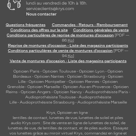
monture
lundi au vendredi de 10h à 18h.
serviceclients@krys.com
Rectangle
Nous contacter
Couleur
de
Questions fréquentes
Commandes - Retours - Remboursement
Conditions des offres sur le site
Conditions générales de vente
la
Conditions particulières de reprise de montures d’occasion
[PDF —
monture
86
Ko
]
Reprise de montures d’occasion - Liste des magasins participants
001
Conditions particulières de vente de montures d’occasion
[PDF —
Noir
94
Ko
]
Mat
Vente de montures d’occasion - Liste des magasins participants
Couleur
Opticien Paris
-
Opticien Toulouse
-
Opticien Lyon
-
Opticien
du
Bordeaux
-
Opticien Nantes
-
Opticien Strasbourg
-
Opticien
verre
Lille
-
Opticien Montpellier
-
Opticien Rennes
-
Opticien
Grenoble
-
Opticien Marseille
-
Opticien Aix-en-Provence
-
Opticien
Bleu
Reims
-
Opticien Angers
-
Opticien Nancy
-
Audioprothésiste Paris
-
Indice
Audioprothésiste Toulouse
-
Audioprothésiste
Lille
-
Audioprothésiste Strasbourg
-
Audioprothésiste Marseille
de
protection
Krys, Opticien en ligne :
lentilles de contact
,
lunettes de vue
,
lunettes de soleil
et
piles
3
audio
Krys.com : Site de vente en ligne de lunettes de soleil, de
Polarisant
lunettes de vue, de
lentilles de contact
, et de piles audios. Essayez
vos lunettes grâce au miroir virtuel Krys, commandez en ligne et