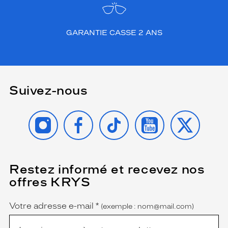
e
i
n
t
GARANTIE CASSE 2 ANS
e
m
p
o
r
Suivez-nous
e
l
l
INSTAGRAM
FACEBOOK
TIKTOK
YOUTUBE
X
e
,
p
a
r
Restez informé et recevez nos
(Ce
f
champ
offres KRYS
est
Name
a
obligatoire)
i
t
Votre adresse e-mail
*
(exemple : nom@mail.com)
e
m