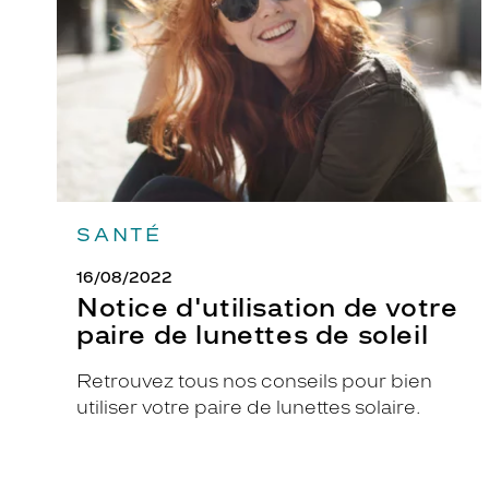
paire
de
l
lunettes
a
de
i
soleil
r
e
m
o
d
e
SANTÉ
r
16/08/2022
n
Notice d'utilisation de votre
e
paire de lunettes de soleil
e
n
Retrouvez tous nos conseils pour bien
a
utiliser votre paire de lunettes solaire.
c
é
t