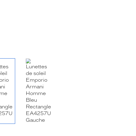
RE_FACEBOOK_TITLE
.SHARE_TWITTER_TITLE