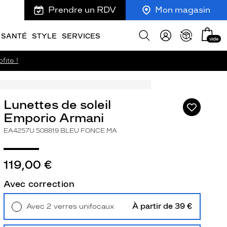
Prendre un RDV
Mon magasin
Mon
Afficher
SANTÉ
STYLE
SERVICES
vide
panie
la
recherche
fite !
Lunettes de soleil
Ajouter
à
Emporio Armani
ma
EA4257U 508819 BLEU FONCE MA
liste
d’envies
119,00 €
Avec correction
ivant
À partir de 39 €
Avec 2 verres unifocaux
Retrait en magasin
Offert