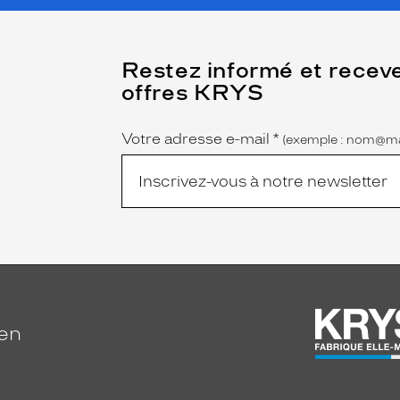
(Ce
Restez informé et recev
champ
offres KRYS
est
Name
obligatoire)
Votre adresse e-mail
*
(exemple : nom@ma
ien