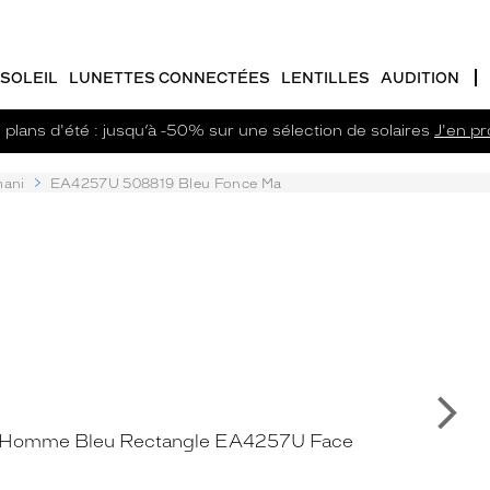
SOLEIL
LUNETTES CONNECTÉES
LENTILLES
AUDITION
plans d'été : jusqu’à -50% sur une sélection de solaires
J'en pro
ani
EA4257U 508819 Bleu Fonce Ma
Su