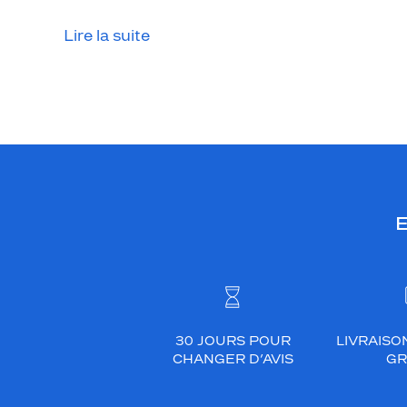
a
t
Lire la suite
e
b
l
e
u
f
o
n
E
c
é
m
a
t
.
30 JOURS POUR
LIVRAISO
C
CHANGER D’AVIS
GR
e
t