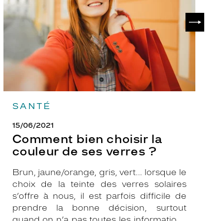
couleur
p
de
?
SUIVAN
ses
verres
?
SANTÉ
15/06/2021
Comment bien choisir la
couleur de ses verres ?
Brun, jaune/orange, gris, vert… lorsque le
choix de la teinte des verres solaires
s’offre à nous, il est parfois difficile de
prendre la bonne décision, surtout
quand on n’a pas toutes les informations