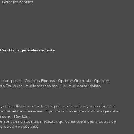
Gérer les cookies
Conditions générales de vente
 Montpellier
-
Opticien Rennes
-
Opticien Grenoble
-
Opticien
ste Toulouse
-
Audioprothésiste Lille
-
Audioprothésiste
e, de
lentilles de contact
, et de piles audios. Essayez vos lunettes
 un retrait dans le réseau Krys. Bénéficiez également de la garantie
e soleil : Ray Ban
lles sont des dispositifs médicaux qui constituent des produits de
l de santé spécialisé.