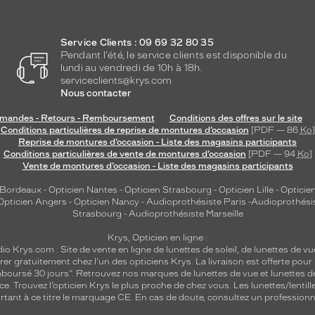
Service Clients : 09 69 32 80 35
Pendant l'été, le service clients est disponible du
lundi au vendredi de 10h à 18h.
serviceclients@krys.com
Nous contacter
andes - Retours - Remboursement
Conditions des offres sur le site
Conditions particulières de reprise de montures d’occasion
[PDF — 86
Ko
]
Reprise de montures d’occasion - Liste des magasins participants
Conditions particulières de vente de montures d’occasion
[PDF — 94
Ko
]
Vente de montures d’occasion - Liste des magasins participants
 Bordeaux
-
Opticien Nantes
-
Opticien Strasbourg
-
Opticien Lille
-
Opticien
Opticien Angers
-
Opticien Nancy
-
Audioprothésiste Paris
-
Audioprothési
Strasbourg
-
Audioprothésiste Marseille
Krys, Opticien en ligne :
dio
Krys.com : Site de vente en ligne de lunettes de soleil, de lunettes de vu
rer gratuitement chez l'un des opticiens Krys. La livraison est offerte pour
emboursé 30 jours". Retrouvez nos marques de lunettes de vue et
lunettes d
nce.
Trouvez l’opticien Krys le plus proche de chez vous
. Les lunettes/lenti
tant à ce titre le marquage CE. En cas de doute, consultez un professionne