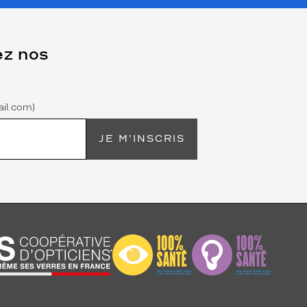
ez nos
il.com)
JE M'INSCRIS