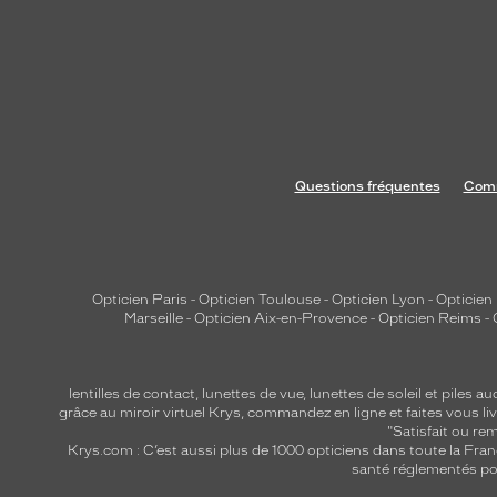
o
f
f
r
a
n
t
Questions fréquentes
Comm
u
n
s
t
y
Opticien Paris
-
Opticien Toulouse
-
Opticien Lyon
-
Opticien
Marseille
-
Opticien Aix-en-Provence
-
Opticien Reims
-
l
e
t
lentilles de contact
,
lunettes de vue
,
lunettes de soleil
et
piles au
e
grâce au miroir virtuel Krys, commandez en ligne et faites vous liv
c
"Satisfait ou r
Krys.com : C’est aussi plus de 1000 opticiens dans toute la Fra
h
santé réglementés por
n