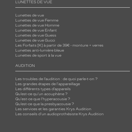
LUNETTES DE VUE
v
e
Lunettes de vue
r
Lunettes de vue Femme
Lunettes de vue Homme
r
Lunettes de vue Enfant
e
Lunettes de vue Guess
Lunettes de vue Gucci
s
Les Forfaits [K] à partir de 39€ - monture + verres
b
Lunettes anti-lumière bleue
l
Lunettes de sport à la vue
e
AUDITION
u
d
Les troubles de l’audition : de quoi parle-t-on ?
é
Les grandes étapes de l'appareillage
Les différents types d’appareils
g
Qu’est-ce qu'un acouphène ?
r
Qu'est-ce que l'hyperacousie ?
Qu’est-ce que la presbyacousie ?
a
Les services et les garanties Krys Audition
d
Les conseils d'un audioprothésiste Krys Audition
é
,