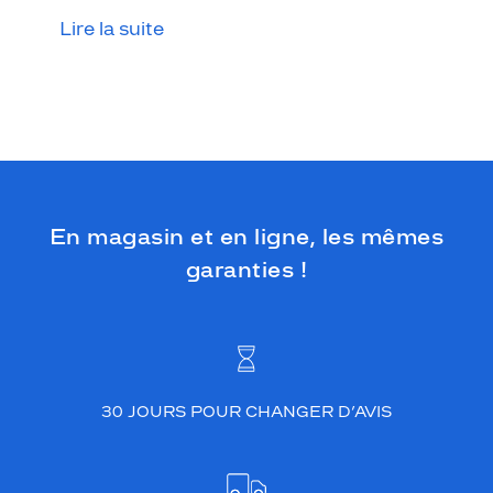
e
Lire la suite
n
i
n
j
e
c
t
é
a
r
En magasin et en ligne, les mêmes
b
garanties !
o
r
e
u
n
e
f
30 JOURS POUR CHANGER D’AVIS
i
n
i
t