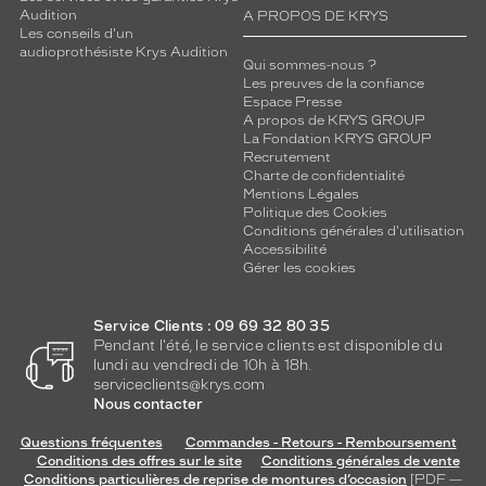
p
Audition
A PROPOS DE KRYS
r
Les conseils d'un
o
audioprothésiste Krys Audition
Qui sommes-nous ?
t
Les preuves de la confiance
e
Espace Presse
c
A propos de KRYS GROUP
t
La Fondation KRYS GROUP
i
Recrutement
Charte de confidentialité
o
Mentions Légales
n
Politique des Cookies
s
Conditions générales d'utilisation
o
Accessibilité
l
Gérer les cookies
a
i
Service Clients : 09 69 32 80 35
r
Pendant l'été, le service clients est disponible du
e
lundi au vendredi de 10h à 18h.
o
serviceclients@krys.com
p
Nous contacter
t
i
Questions fréquentes
Commandes - Retours - Remboursement
m
Conditions des offres sur le site
Conditions générales de vente
Conditions particulières de reprise de montures d’occasion
[PDF —
a