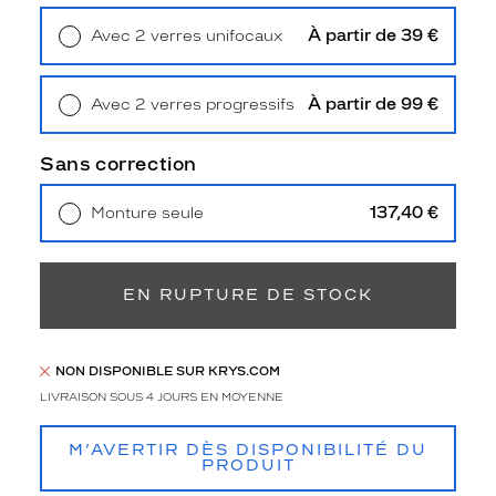
a
f
À partir de 39 €
Avec 2 verres unifocaux
f
Retrait en magasin
Offert
i
c
À partir de 99 €
Avec 2 verres progressifs
h
Retrait en magasin
Offert
e
Sans correction
n
t
u
137,40 €
Monture seule
n
Livraison à domicile
5,90 €
Retrait en magasin
Offert
e
s
EN RUPTURE DE STOCK
i
l
h
o
NON DISPONIBLE SUR KRYS.COM
u
LIVRAISON SOUS 4 JOURS EN MOYENNE
e
t
M’AVERTIR DÈS DISPONIBILITÉ DU
t
PRODUIT
e