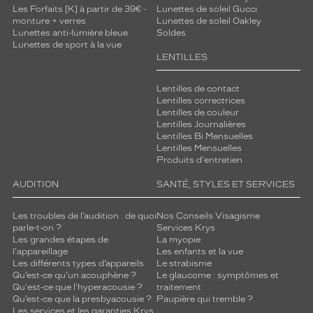
i
Les Forfaits [K] à partir de 39€ -
Lunettes de soleil Gucci
monture + verres
Lunettes de soleil Oakley
n
Lunettes anti-lumière bleue
Soldes
t
Lunettes de sport à la vue
é
LENTILLES
s
m
Lentilles de contact
a
Lentilles correctrices
r
Lentilles de couleur
r
Lentilles Journalières
o
Lentilles Bi Mensuelles
n
Lentilles Mensuelles
Produits d'entretien
a
s
AUDITION
SANTÉ, STYLES ET SERVICES
s
u
Les troubles de l’audition : de quoi
Nos Conseils Visagisme
r
parle-t-on ?
Services Krys
e
Les grandes étapes de
La myopie
n
l'appareillage
Les enfants et la vue
t
Les différents types d’appareils
Le strabisme
u
Qu’est-ce qu'un acouphène ?
Le glaucome : symptômes et
Qu'est-ce que l'hyperacousie ?
traitement
n
Qu’est-ce que la presbyacousie ?
Paupière qui tremble ?
e
Les services et les garanties Krys