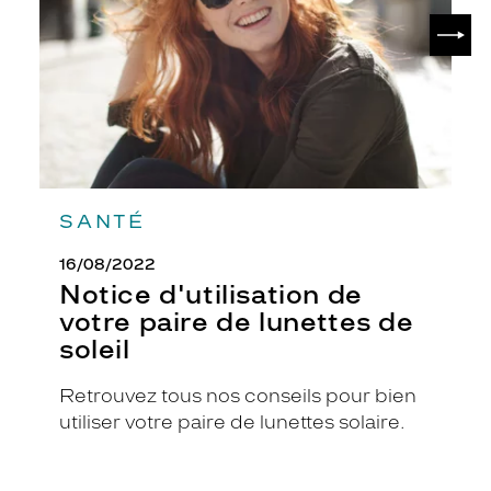
de
i
SUIV
lunettes
e
de
u
soleil
s
e
.
L
a
m
o
SANTÉ
n
t
16/08/2022
u
Notice d'utilisation de
r
votre paire de lunettes de
e
soleil
c
e
r
Retrouvez tous nos conseils pour bien
c
utiliser votre paire de lunettes solaire.
l
é
e