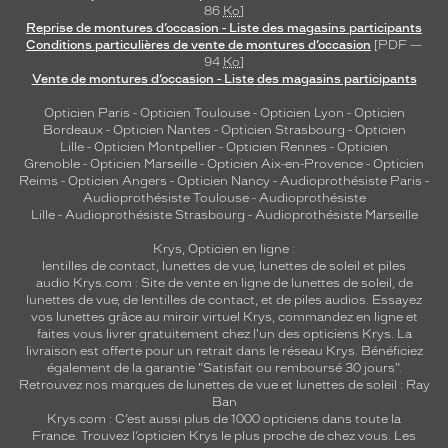
86
Ko
]
l
Reprise de montures d’occasion - Liste des magasins participants
e
Conditions particulières de vente de montures d’occasion
[PDF —
t
94
Ko
]
o
Vente de montures d’occasion - Liste des magasins participants
u
Opticien Paris
-
Opticien Toulouse
-
Opticien Lyon
-
Opticien
t
Bordeaux
-
Opticien Nantes
-
Opticien Strasbourg
-
Opticien
e
Lille
-
Opticien Montpellier
-
Opticien Rennes
-
Opticien
n
Grenoble
-
Opticien Marseille
-
Opticien Aix-en-Provence
-
Opticien
o
Reims
-
Opticien Angers
-
Opticien Nancy
-
Audioprothésiste Paris
-
f
Audioprothésiste Toulouse
-
Audioprothésiste
Lille
-
Audioprothésiste Strasbourg
-
Audioprothésiste Marseille
f
r
Krys, Opticien en ligne :
a
lentilles de contact
,
lunettes de vue
,
lunettes de soleil
et
piles
n
audio
Krys.com : Site de vente en ligne de lunettes de soleil, de
t
lunettes de vue, de
lentilles de contact
, et de piles audios. Essayez
u
vos lunettes grâce au miroir virtuel Krys, commandez en ligne et
faites vous livrer gratuitement chez l'un des opticiens Krys. La
n
livraison est offerte pour un retrait dans le réseau Krys. Bénéficiez
c
également de la garantie "Satisfait ou remboursé 30 jours".
o
Retrouvez nos marques de lunettes de vue et
lunettes de soleil : Ray
n
Ban
t
Krys.com : C’est aussi plus de 1000 opticiens dans toute la
r
France.
Trouvez l’opticien Krys le plus proche de chez vous
. Les