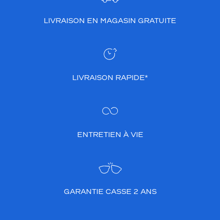
i
o
LIVRAISON EN MAGASIN GRATUITE
n
v
e
r
t
b
LIVRAISON RAPIDE*
r
i
l
l
a
ENTRETIEN À VIE
n
t
o
r
i
g
GARANTIE CASSE 2 ANS
i
n
a