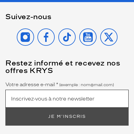
l
e
q
Suivez-nous
u
i
INSTAGRAM
FACEBOOK
TIKTOK
YOUTUBE
X
s
o
u
l
i
Restez informé et recevez nos
(Ce
g
champ
n
offres KRYS
est
Name
e
obligatoire)
l
Votre adresse e-mail
*
(exemple : nom@mail.com)
e
r
e
g
a
r
JE M'INSCRIS
d
a