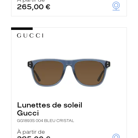
t
265,00 €
r
e
c
h
a
r
g
e
l
a
p
a
g
e
Lunettes de soleil
Gucci
GG1893S 004 BLEU CRISTAL
À partir de