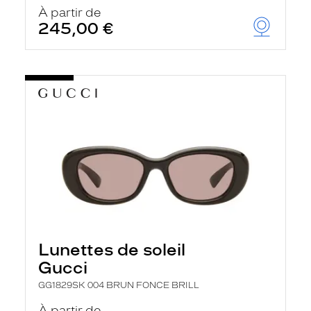
u
À partir de
t
245,00 €
o
m
a
t
i
q
u
e
m
e
n
t
l
a
r
e
c
h
Lunettes de soleil
e
r
Gucci
c
h
GG1829SK 004 BRUN FONCE BRILL
e
e
À partir de