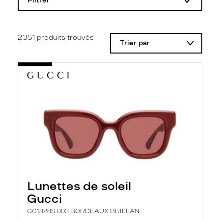
Filtrer
o
d
i
f
i
2351
produits trouvés
Trier par
c
a
t
i
o
n
d
'
u
n
f
i
l
t
r
e
l
Lunettes de soleil
a
n
Gucci
c
e
GG1828S 003 BORDEAUX BRILLAN
a