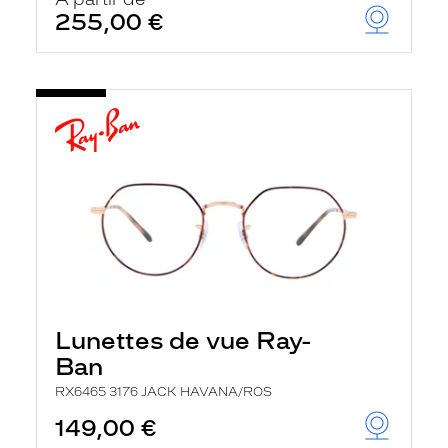
t
255,00 €
r
e
c
h
a
r
g
e
l
a
p
a
g
e
Lunettes de vue Ray-
Ban
RX6465 3176 JACK HAVANA/ROS
149,00 €