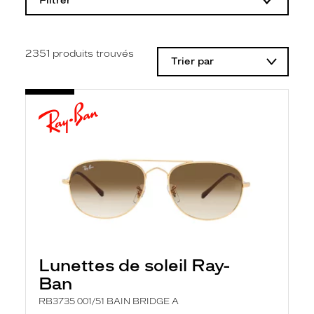
Filtrer
o
d
i
f
i
2351
produits trouvés
Trier par
c
a
t
i
o
n
d
'
u
n
f
i
l
t
r
e
l
Lunettes de soleil Ray-
a
n
Ban
c
e
RB3735 001/51 BAIN BRIDGE A
a