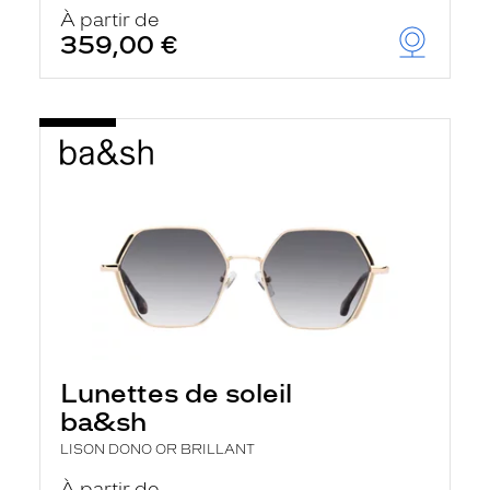
u
À partir de
t
359,00 €
o
m
a
t
i
q
u
e
m
e
n
t
l
a
r
e
c
h
Lunettes de soleil
e
r
ba&sh
c
h
LISON DONO OR BRILLANT
e
e
À partir de