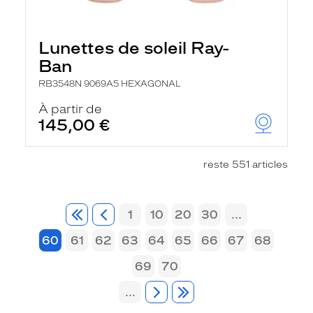
Lunettes de soleil Ray-
Ban
RB3548N 9069A5 HEXAGONAL
À partir de
145,00 €
reste 551 articles
1
10
20
30
...
60
61
62
63
64
65
66
67
68
69
70
...