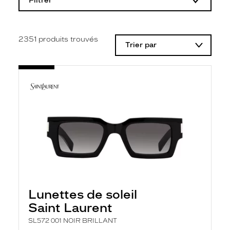
Filtrer
o
d
i
f
i
2351
produits trouvés
Trier par
c
a
t
i
o
n
d
'
u
n
f
i
l
t
r
e
l
Lunettes de soleil
a
n
Saint Laurent
c
e
SL572 001 NOIR BRILLANT
a