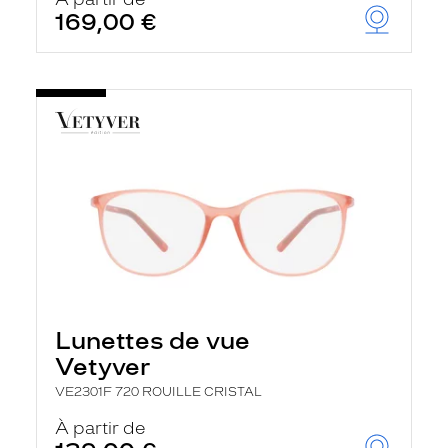
t
169,00 €
r
e
c
h
a
r
g
e
l
a
p
a
g
e
Lunettes de vue
Vetyver
VE2301F 720 ROUILLE CRISTAL
À partir de