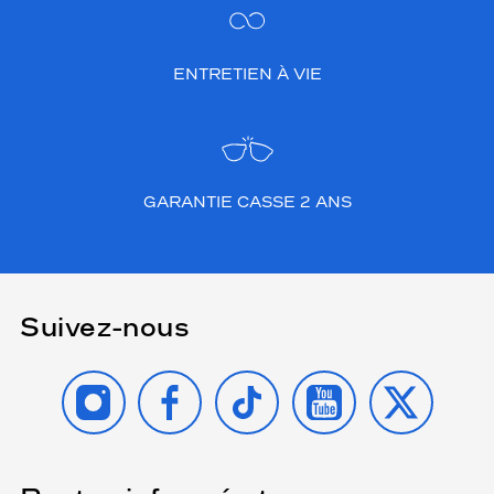
ENTRETIEN À VIE
GARANTIE CASSE 2 ANS
Suivez-nous
INSTAGRAM
FACEBOOK
TIKTOK
YOUTUBE
X
(Ce