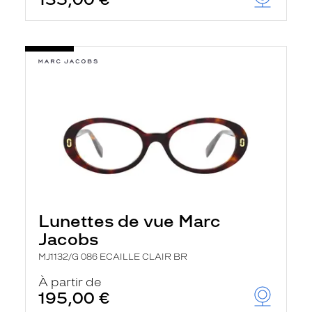
t
r
e
c
h
a
r
g
e
l
a
p
a
g
e
Lunettes de vue Marc
Jacobs
MJ1132/G 086 ECAILLE CLAIR BR
À partir de
195,00 €