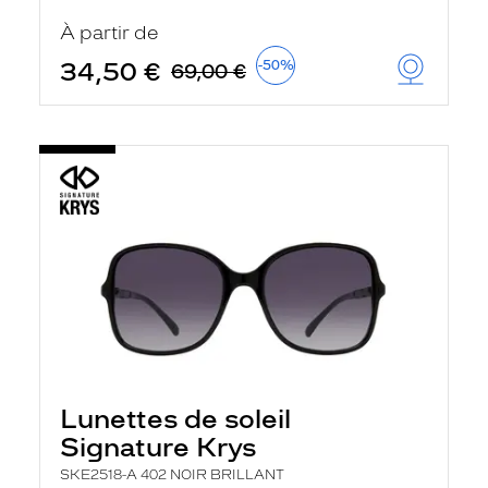
t
r
À partir de
e
c
34,50 €
-50%
69,00 €
h
a
r
g
e
l
a
p
a
g
e
Lunettes de soleil
Signature Krys
SKE2518-A 402 NOIR BRILLANT