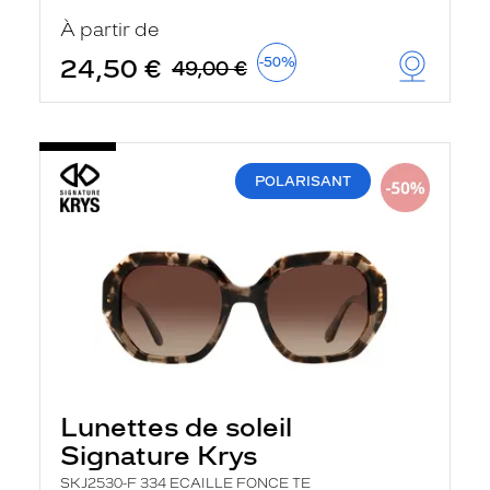
u
À partir de
t
o
24,50 €
-50%
49,00 €
m
a
t
i
q
u
POLARISANT
e
m
e
n
t
l
a
r
e
c
h
e
r
Lunettes de soleil
c
h
Signature Krys
e
e
SKJ2530-F 334 ECAILLE FONCE TE