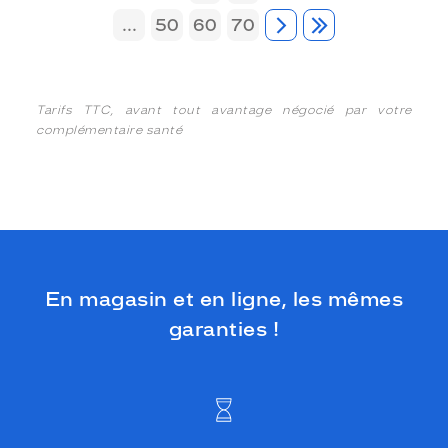
...
50
60
70
Tarifs TTC, avant tout avantage négocié par votre
complémentaire santé
En magasin et en ligne, les mêmes
garanties !