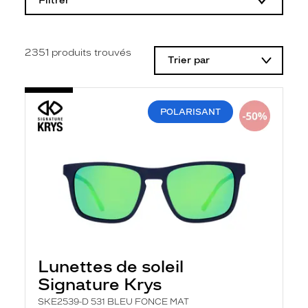
Filtrer
o
d
i
f
i
2351
produits trouvés
Trier par
c
a
t
i
o
POLARISANT
n
d
'
u
n
f
i
l
t
r
e
l
a
Lunettes de soleil
n
Signature Krys
c
e
SKE2539-D 531 BLEU FONCE MAT
a