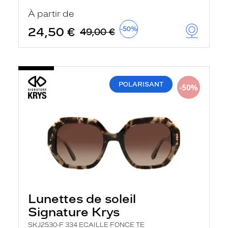
u
À partir de
t
o
24,50 €
-50%
49,00 €
m
a
t
i
q
u
POLARISANT
e
m
e
n
t
l
a
r
e
c
h
e
r
Lunettes de soleil
c
h
Signature Krys
e
e
SKJ2530-F 334 ECAILLE FONCE TE