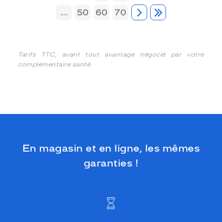
...
50
60
70
Tarifs TTC, avant tout avantage négocié par votre
complémentaire santé
En magasin et en ligne, les mêmes
garanties !