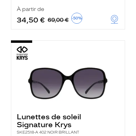
t
r
À partir de
e
c
34,50 €
-50%
69,00 €
h
a
r
g
e
l
a
p
a
g
e
Lunettes de soleil
Signature Krys
SKE2518-A 402 NOIR BRILLANT