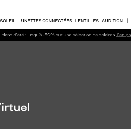
SOLEIL
LUNETTES CONNECTÉES
LENTILLES
AUDITION
plans d'été : jusqu’à -50% sur une sélection de solaires
J'en pro
irtuel