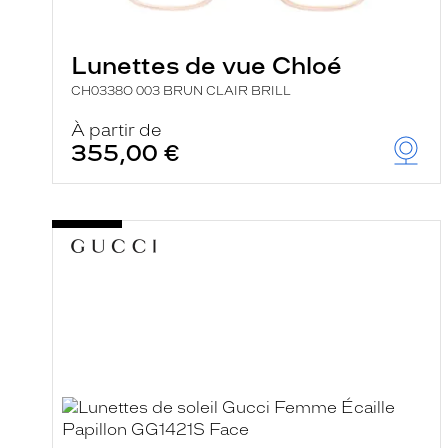
e
l
a
n
Lunettes de vue Chloé
c
e
CH0338O 003 BRUN CLAIR BRILL
a
u
À partir de
t
355,00 €
o
m
a
t
i
q
u
e
m
e
n
t
l
a
r
e
c
h