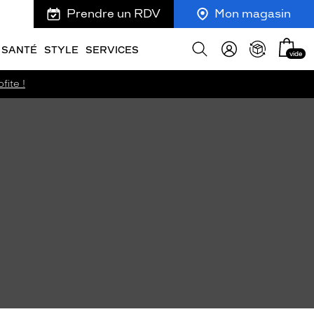
Prendre un RDV
Mon magasin
Mon
Afficher
SANTÉ
STYLE
SERVICES
vide
panie
la
recherche
fite !