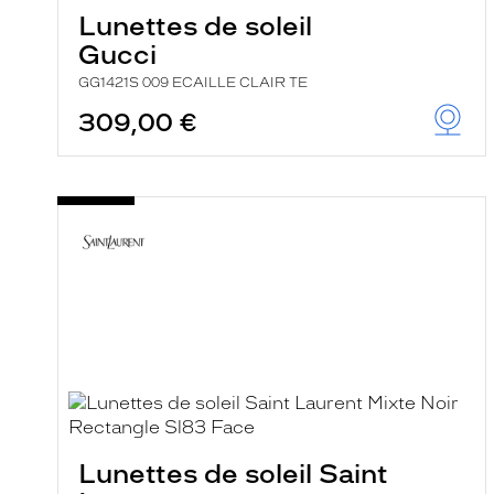
e
Lunettes de soleil
r
Gucci
c
h
GG1421S 009 ECAILLE CLAIR TE
e
e
309,00 €
t
r
e
c
h
a
r
g
e
l
a
p
a
g
e
Lunettes de soleil Saint