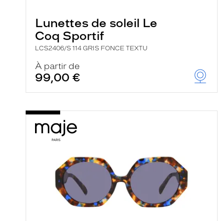
e
r
Lunettes de soleil Le
c
h
Coq Sportif
e
e
LCS2406/S 114 GRIS FONCE TEXTU
t
r
À partir de
e
99,00 €
c
h
a
r
g
e
l
a
p
a
g
e