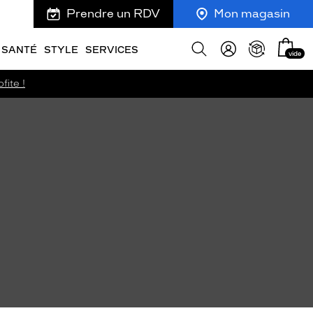
Prendre un RDV
Mon magasin
Mon
Afficher
SANTÉ
STYLE
SERVICES
vide
panie
la
recherche
fite !