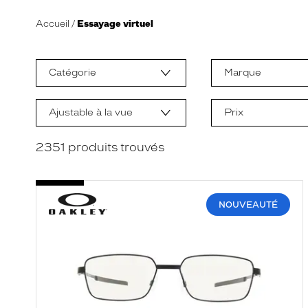
Accueil
Essayage virtuel
L
a
m
Catégorie
Marque
o
d
i
f
Ajustable à la vue
Prix
i
c
a
2351
produits trouvés
t
i
o
n
d
NOUVEAUTÉ
'
u
n
f
i
l
t
r