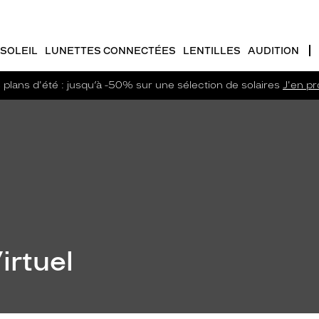
SOLEIL
LUNETTES CONNECTÉES
LENTILLES
AUDITION
plans d'été : jusqu’à -50% sur une sélection de solaires
J'en pro
irtuel