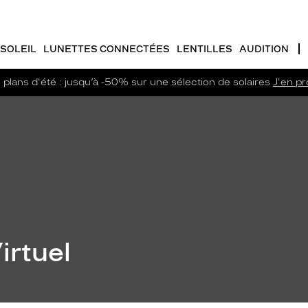
SOLEIL
LUNETTES CONNECTÉES
LENTILLES
AUDITION
plans d'été : jusqu’à -50% sur une sélection de solaires
J'en pro
irtuel