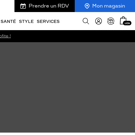
Prendre un RDV
Mon magasin
Mon
Afficher
SANTÉ
STYLE
SERVICES
vide
panie
la
recherche
fite !