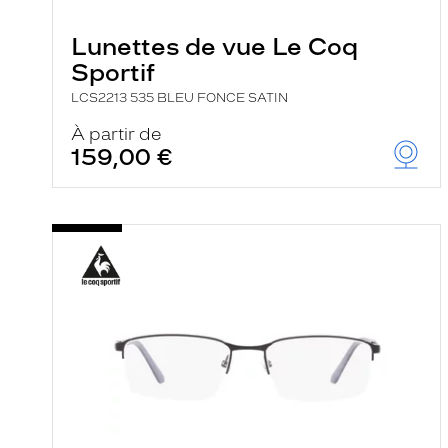
e
r
Lunettes de vue Le Coq
c
h
Sportif
e
e
LCS2213 535 BLEU FONCE SATIN
t
r
À partir de
e
159,00 €
c
h
a
r
g
e
l
a
p
a
g
e