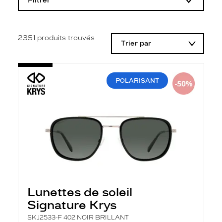
Filtrer
o
d
i
f
i
2351
produits trouvés
Trier par
c
a
t
i
o
POLARISANT
n
d
'
u
n
f
i
l
t
r
e
l
a
Lunettes de soleil
n
Signature Krys
c
e
SKJ2533-F 402 NOIR BRILLANT
a