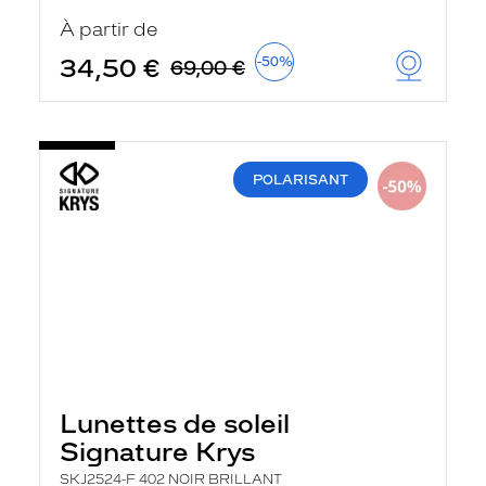
u
À partir de
t
o
34,50 €
-50%
69,00 €
m
a
t
i
q
u
POLARISANT
e
m
e
n
t
l
a
r
e
c
h
e
r
Lunettes de soleil
c
h
Signature Krys
e
e
SKJ2524-F 402 NOIR BRILLANT