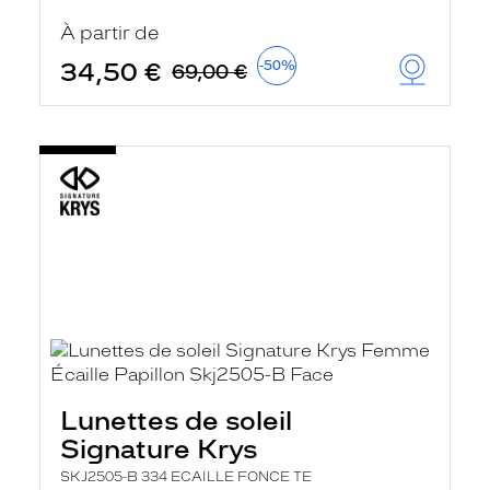
t
r
À partir de
e
c
34,50 €
-50%
69,00 €
h
a
r
g
e
l
a
p
a
g
e
Lunettes de soleil
Signature Krys
SKJ2505-B 334 ECAILLE FONCE TE