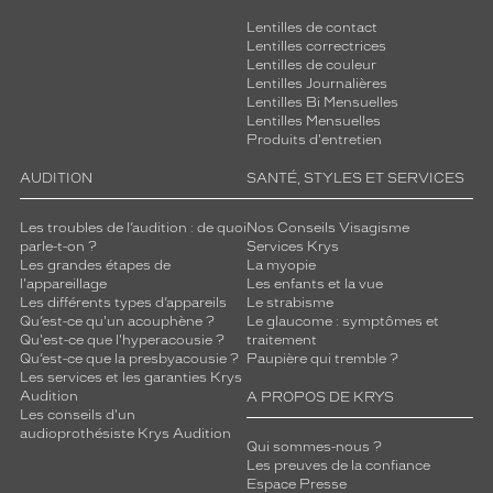
Lentilles de contact
Lentilles correctrices
Lentilles de couleur
Lentilles Journalières
Lentilles Bi Mensuelles
Lentilles Mensuelles
Produits d'entretien
AUDITION
SANTÉ, STYLES ET SERVICES
Les troubles de l’audition : de quoi
Nos Conseils Visagisme
parle-t-on ?
Services Krys
Les grandes étapes de
La myopie
l'appareillage
Les enfants et la vue
Les différents types d’appareils
Le strabisme
Qu’est-ce qu'un acouphène ?
Le glaucome : symptômes et
Qu'est-ce que l'hyperacousie ?
traitement
Qu’est-ce que la presbyacousie ?
Paupière qui tremble ?
Les services et les garanties Krys
Audition
A PROPOS DE KRYS
Les conseils d'un
audioprothésiste Krys Audition
Qui sommes-nous ?
Les preuves de la confiance
Espace Presse