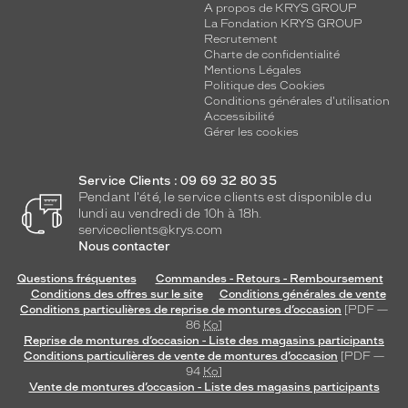
A propos de KRYS GROUP
La Fondation KRYS GROUP
Recrutement
Charte de confidentialité
Mentions Légales
Politique des Cookies
Conditions générales d'utilisation
Accessibilité
Gérer les cookies
Service Clients : 09 69 32 80 35
Pendant l'été, le service clients est disponible du
lundi au vendredi de 10h à 18h.
serviceclients@krys.com
Nous contacter
Questions fréquentes
Commandes - Retours - Remboursement
Conditions des offres sur le site
Conditions générales de vente
Conditions particulières de reprise de montures d’occasion
[PDF —
86
Ko
]
Reprise de montures d’occasion - Liste des magasins participants
Conditions particulières de vente de montures d’occasion
[PDF —
94
Ko
]
Vente de montures d’occasion - Liste des magasins participants