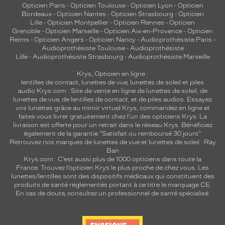
Opticien Paris
-
Opticien Toulouse
-
Opticien Lyon
-
Opticien
Bordeaux
-
Opticien Nantes
-
Opticien Strasbourg
-
Opticien
Lille
-
Opticien Montpellier
-
Opticien Rennes
-
Opticien
Grenoble
-
Opticien Marseille
-
Opticien Aix-en-Provence
-
Opticien
Reims
-
Opticien Angers
-
Opticien Nancy
-
Audioprothésiste Paris
-
Audioprothésiste Toulouse
-
Audioprothésiste
Lille
-
Audioprothésiste Strasbourg
-
Audioprothésiste Marseille
Krys, Opticien en ligne :
lentilles de contact
,
lunettes de vue
,
lunettes de soleil
et
piles
audio
Krys.com : Site de vente en ligne de lunettes de soleil, de
lunettes de vue, de
lentilles de contact
, et de piles audios. Essayez
vos lunettes grâce au miroir virtuel Krys, commandez en ligne et
faites vous livrer gratuitement chez l'un des opticiens Krys. La
livraison est offerte pour un retrait dans le réseau Krys. Bénéficiez
également de la garantie "Satisfait ou remboursé 30 jours".
Retrouvez nos marques de lunettes de vue et
lunettes de soleil : Ray
Ban
Krys.com : C’est aussi plus de 1000 opticiens dans toute la
France.
Trouvez l’opticien Krys le plus proche de chez vous
. Les
lunettes/lentilles sont des dispositifs médicaux qui constituent des
produits de santé réglementés portant à ce titre le marquage CE.
En cas de doute, consultez un professionnel de santé spécialisé.