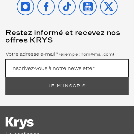
INSTAGRAM
FACEBOOK
TIKTOK
YOUTUBE
X
Restez informé et recevez nos
(Ce
champ
offres KRYS
est
Name
obligatoire)
Votre adresse e-mail
*
(exemple : nom@mail.com)
JE M'INSCRIS