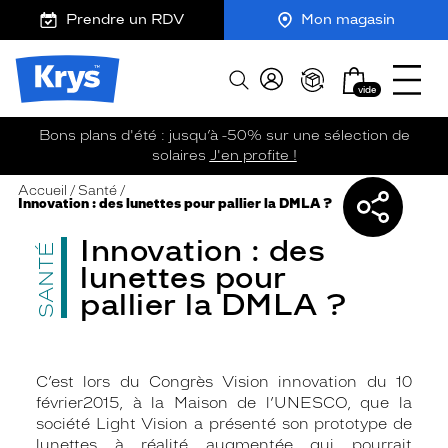
m
J
Ouvrir
ER AU
Prendre un RDV
Mon magasin
TENU
y
e
le
CIPAL
K
r
menu
Opticien
r
e
Mon
Afficher
Krys
y
-
vide
panier
la
-
s
c
recherche
La
o
Bons plans d'été : jusqu’à -50% sur une sélection de
confiance
m
solaires
J'en profite !
vous
m
Partage
PARTAGEZ
va
a
Accueil
Santé
SUR
Innovation : des lunettes pour pallier la DMLA ?
sur
n
si
d
bien
:
Innovation : des
e
SANTÉ
lunettes pour
pallier la DMLA ?
C’est lors du Congrès Vision innovation du 10
février2015, à la Maison de l’UNESCO, que la
société Light Vision a présenté son prototype de
lunettes à réalité augmentée qui pourrait