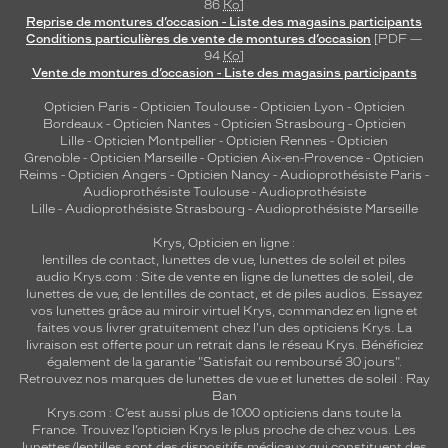
86
Ko
]
Reprise de montures d’occasion - Liste des magasins participants
Conditions particulières de vente de montures d’occasion
[PDF —
94
Ko
]
Vente de montures d’occasion - Liste des magasins participants
Opticien Paris
-
Opticien Toulouse
-
Opticien Lyon
-
Opticien
Bordeaux
-
Opticien Nantes
-
Opticien Strasbourg
-
Opticien
Lille
-
Opticien Montpellier
-
Opticien Rennes
-
Opticien
Grenoble
-
Opticien Marseille
-
Opticien Aix-en-Provence
-
Opticien
Reims
-
Opticien Angers
-
Opticien Nancy
-
Audioprothésiste Paris
-
Audioprothésiste Toulouse
-
Audioprothésiste
Lille
-
Audioprothésiste Strasbourg
-
Audioprothésiste Marseille
Krys, Opticien en ligne :
lentilles de contact
,
lunettes de vue
,
lunettes de soleil
et
piles
audio
Krys.com : Site de vente en ligne de lunettes de soleil, de
lunettes de vue, de
lentilles de contact
, et de piles audios. Essayez
vos lunettes grâce au miroir virtuel Krys, commandez en ligne et
faites vous livrer gratuitement chez l'un des opticiens Krys. La
livraison est offerte pour un retrait dans le réseau Krys. Bénéficiez
également de la garantie "Satisfait ou remboursé 30 jours".
Retrouvez nos marques de lunettes de vue et
lunettes de soleil : Ray
Ban
Krys.com : C’est aussi plus de 1000 opticiens dans toute la
France.
Trouvez l’opticien Krys le plus proche de chez vous
. Les
lunettes/lentilles sont des dispositifs médicaux qui constituent des