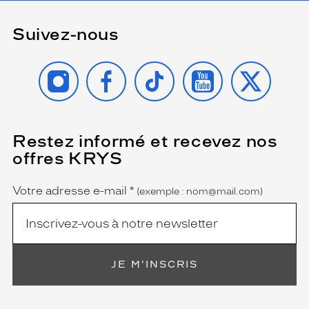
Suivez-nous
INSTAGRAM
FACEBOOK
TIKTOK
YOUTUBE
X
Restez informé et recevez nos
(Ce
champ
offres KRYS
est
Name
obligatoire)
Votre adresse e-mail
*
(exemple : nom@mail.com)
JE M'INSCRIS