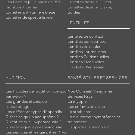
Les Forfaits [K] à partir de 39€ -
Lunettes de soleil Gucci
monture + verres
Lunettes de soleil Oakley
Lunettes anti-lumière bleue
Soldes
Lunettes de sport à la vue
LENTILLES
Lentilles de contact
Lentilles correctrices
Lentilles de couleur
Lentilles Journalières
Lentilles Bi Mensuelles
Lentilles Mensuelles
Produits d'entretien
AUDITION
SANTÉ, STYLES ET SERVICES
Les troubles de l’audition : de quoi
Nos Conseils Visagisme
parle-t-on ?
Services Krys
Les grandes étapes de
La myopie
l'appareillage
Les enfants et la vue
Les différents types d’appareils
Le strabisme
Qu’est-ce qu'un acouphène ?
Le glaucome : symptômes et
Qu'est-ce que l'hyperacousie ?
traitement
Qu’est-ce que la presbyacousie ?
Paupière qui tremble ?
Les services et les garanties Krys