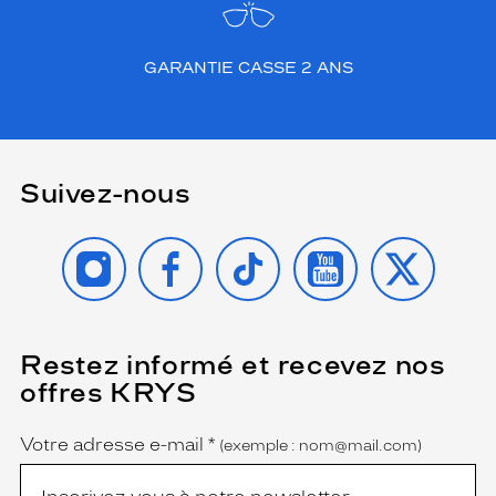
GARANTIE CASSE 2 ANS
Suivez-nous
INSTAGRAM
FACEBOOK
TIKTOK
YOUTUBE
X
Restez informé et recevez nos
(Ce
champ
offres KRYS
est
Name
obligatoire)
Votre adresse e-mail
*
(exemple : nom@mail.com)