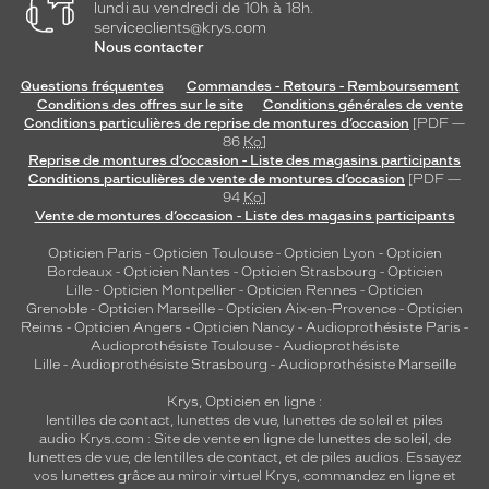
lundi au vendredi de 10h à 18h.
serviceclients@krys.com
Nous contacter
Questions fréquentes
Commandes - Retours - Remboursement
Conditions des offres sur le site
Conditions générales de vente
Conditions particulières de reprise de montures d’occasion
[PDF —
86
Ko
]
Reprise de montures d’occasion - Liste des magasins participants
Conditions particulières de vente de montures d’occasion
[PDF —
94
Ko
]
Vente de montures d’occasion - Liste des magasins participants
Opticien Paris
-
Opticien Toulouse
-
Opticien Lyon
-
Opticien
Bordeaux
-
Opticien Nantes
-
Opticien Strasbourg
-
Opticien
Lille
-
Opticien Montpellier
-
Opticien Rennes
-
Opticien
Grenoble
-
Opticien Marseille
-
Opticien Aix-en-Provence
-
Opticien
Reims
-
Opticien Angers
-
Opticien Nancy
-
Audioprothésiste Paris
-
Audioprothésiste Toulouse
-
Audioprothésiste
Lille
-
Audioprothésiste Strasbourg
-
Audioprothésiste Marseille
Krys, Opticien en ligne :
lentilles de contact
,
lunettes de vue
,
lunettes de soleil
et
piles
audio
Krys.com : Site de vente en ligne de lunettes de soleil, de
lunettes de vue, de
lentilles de contact
, et de piles audios. Essayez
vos lunettes grâce au miroir virtuel Krys, commandez en ligne et