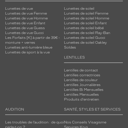
Lunettes de vue
Lunettes de soleil
Lunettes de vue Femme
Lunettes de soleil Femme
Lunettes de vue Homme
Lunettes de soleil Homme
Lunettes de vue Enfant
Lunettes de soleil Enfant
Lunettes de vue Guess
Lunettes de soleil bébé
Lunettes de vue Gucci
Lunettes de soleil Ray-Ban
Les Forfaits [K] à partir de 39€ -
Lunettes de soleil Gucci
monture + verres
Lunettes de soleil Oakley
Lunettes anti-lumière bleue
Soldes
Lunettes de sport à la vue
LENTILLES
Lentilles de contact
Lentilles correctrices
Lentilles de couleur
Lentilles Journalières
Lentilles Bi Mensuelles
Lentilles Mensuelles
Produits d'entretien
AUDITION
SANTÉ, STYLES ET SERVICES
Les troubles de l’audition : de quoi
Nos Conseils Visagisme
parle-t-on ?
Services Krys