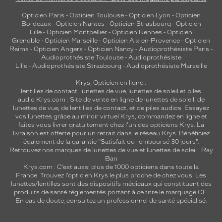
Opticien Paris
-
Opticien Toulouse
-
Opticien Lyon
-
Opticien
Bordeaux
-
Opticien Nantes
-
Opticien Strasbourg
-
Opticien
Lille
-
Opticien Montpellier
-
Opticien Rennes
-
Opticien
Grenoble
-
Opticien Marseille
-
Opticien Aix-en-Provence
-
Opticien
Reims
-
Opticien Angers
-
Opticien Nancy
-
Audioprothésiste Paris
-
Audioprothésiste Toulouse
-
Audioprothésiste
Lille
-
Audioprothésiste Strasbourg
-
Audioprothésiste Marseille
Krys, Opticien en ligne :
lentilles de contact
,
lunettes de vue
,
lunettes de soleil
et
piles
audio
Krys.com : Site de vente en ligne de lunettes de soleil, de
lunettes de vue, de
lentilles de contact
, et de piles audios. Essayez
vos lunettes grâce au miroir virtuel Krys, commandez en ligne et
faites vous livrer gratuitement chez l'un des opticiens Krys. La
livraison est offerte pour un retrait dans le réseau Krys. Bénéficiez
également de la garantie "Satisfait ou remboursé 30 jours".
Retrouvez nos marques de lunettes de vue et
lunettes de soleil : Ray
Ban
Krys.com : C’est aussi plus de 1000 opticiens dans toute la
France.
Trouvez l’opticien Krys le plus proche de chez vous
. Les
lunettes/lentilles sont des dispositifs médicaux qui constituent des
produits de santé réglementés portant à ce titre le marquage CE.
En cas de doute, consultez un professionnel de santé spécialisé.