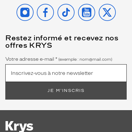
INSTAGRAM
FACEBOOK
TIKTOK
YOUTUBE
X
Restez informé et recevez nos
(Ce
champ
offres KRYS
est
Name
obligatoire)
Votre adresse e-mail
*
(exemple : nom@mail.com)
JE M'INSCRIS