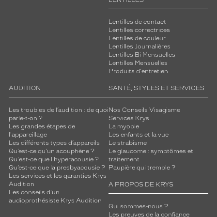
LENTILLES
Lentilles de contact
Lentilles correctrices
Lentilles de couleur
Lentilles Journalières
Lentilles Bi Mensuelles
Lentilles Mensuelles
Produits d'entretien
AUDITION
SANTÉ, STYLES ET SERVICES
Les troubles de l’audition : de quoi
Nos Conseils Visagisme
parle-t-on ?
Services Krys
Les grandes étapes de
La myopie
l'appareillage
Les enfants et la vue
Les différents types d’appareils
Le strabisme
Qu’est-ce qu'un acouphène ?
Le glaucome : symptômes et
Qu'est-ce que l'hyperacousie ?
traitement
Qu’est-ce que la presbyacousie ?
Paupière qui tremble ?
Les services et les garanties Krys
Audition
A PROPOS DE KRYS
Les conseils d'un
audioprothésiste Krys Audition
Qui sommes-nous ?
Les preuves de la confiance