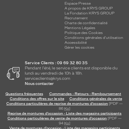
Espace Presse
A propos de KRYS GROUP
La Fondation KRYS GROUP
Recrutement
Charte de confidentialité
Mentions Légales
Politique des Cookies
Conditions générales d'utilisation
Accessibilité
Gérer les cookies
Service Clients : 09 69 32 80 35
Pendant l'été, le service clients est disponible du
lundi au vendredi de 10h à 18h.
serviceclients@krys.com
Nous contacter
Questions fréquentes
Commandes - Retours - Remboursement
Conditions des offres sur le site
Conditions générales de vente
Conditions particulières de reprise de montures d’occasion
[PDF —
86
Ko
]
Reprise de montures d’occasion - Liste des magasins participants
Conditions particulières de vente de montures d’occasion
[PDF —
94
Ko
]
Vente de montures d’occasion - Liste des magasins participants