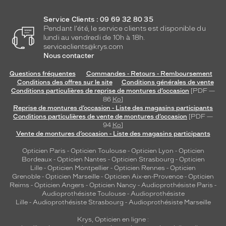
Service Clients : 09 69 32 80 35
Pendant l'été, le service clients est disponible du
lundi au vendredi de 10h à 18h.
serviceclients@krys.com
Nous contacter
Questions fréquentes
Commandes - Retours - Remboursement
Conditions des offres sur le site
Conditions générales de vente
Conditions particulières de reprise de montures d’occasion
[PDF —
86
Ko
]
Reprise de montures d’occasion - Liste des magasins participants
Conditions particulières de vente de montures d’occasion
[PDF —
94
Ko
]
Vente de montures d’occasion - Liste des magasins participants
Opticien Paris
-
Opticien Toulouse
-
Opticien Lyon
-
Opticien
Bordeaux
-
Opticien Nantes
-
Opticien Strasbourg
-
Opticien
Lille
-
Opticien Montpellier
-
Opticien Rennes
-
Opticien
Grenoble
-
Opticien Marseille
-
Opticien Aix-en-Provence
-
Opticien
Reims
-
Opticien Angers
-
Opticien Nancy
-
Audioprothésiste Paris
-
Audioprothésiste Toulouse
-
Audioprothésiste
Lille
-
Audioprothésiste Strasbourg
-
Audioprothésiste Marseille
Krys, Opticien en ligne :