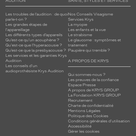
AUDITION
SANTÉ, STYLES ET SERVICES
Les troubles de l’audition : de quoi
Nos Conseils Visagisme
parle-t-on ?
Services Krys
Les grandes étapes de
La myopie
l'appareillage
Les enfants et la vue
Les différents types d’appareils
Le strabisme
Qu’est-ce qu'un acouphène ?
Le glaucome : symptômes et
Qu'est-ce que l'hyperacousie ?
traitement
Qu’est-ce que la presbyacousie ?
Paupière qui tremble ?
Les services et les garanties Krys
Audition
A PROPOS DE KRYS
Les conseils d'un
audioprothésiste Krys Audition
Qui sommes-nous ?
Les preuves de la confiance
Espace Presse
A propos de KRYS GROUP
La Fondation KRYS GROUP
Recrutement
Charte de confidentialité
Mentions Légales
Politique des Cookies
Conditions générales d'utilisation
Accessibilité
Gérer les cookies