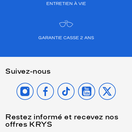
ENTRETIEN À VIE
GARANTIE CASSE 2 ANS
Suivez-nous
INSTAGRAM
FACEBOOK
TIKTOK
YOUTUBE
X
Restez informé et recevez nos
(Ce
champ
offres KRYS
est
Name
obligatoire)