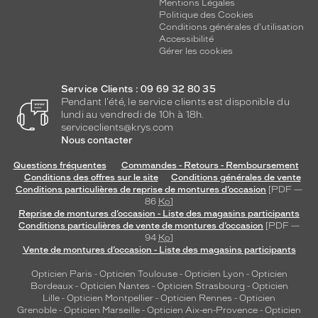
Mentions Légales
Politique des Cookies
Conditions générales d'utilisation
Accessibilité
Gérer les cookies
Service Clients : 09 69 32 80 35
Pendant l'été, le service clients est disponible du
lundi au vendredi de 10h à 18h.
serviceclients@krys.com
Nous contacter
Questions fréquentes
Commandes - Retours - Remboursement
Conditions des offres sur le site
Conditions générales de vente
Conditions particulières de reprise de montures d’occasion
[PDF —
86
Ko
]
Reprise de montures d’occasion - Liste des magasins participants
Conditions particulières de vente de montures d’occasion
[PDF —
94
Ko
]
Vente de montures d’occasion - Liste des magasins participants
Opticien Paris
-
Opticien Toulouse
-
Opticien Lyon
-
Opticien
Bordeaux
-
Opticien Nantes
-
Opticien Strasbourg
-
Opticien
Lille
-
Opticien Montpellier
-
Opticien Rennes
-
Opticien
Grenoble
-
Opticien Marseille
-
Opticien Aix-en-Provence
-
Opticien