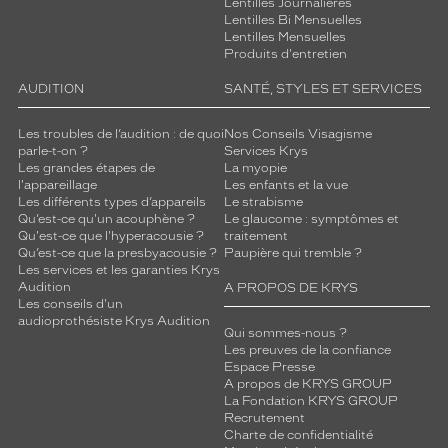
Lentilles Journalières
Lentilles Bi Mensuelles
Lentilles Mensuelles
Produits d'entretien
AUDITION
SANTÉ, STYLES ET SERVICES
Les troubles de l’audition : de quoi
Nos Conseils Visagisme
parle-t-on ?
Services Krys
Les grandes étapes de
La myopie
l'appareillage
Les enfants et la vue
Les différents types d’appareils
Le strabisme
Qu’est-ce qu'un acouphène ?
Le glaucome : symptômes et
Qu'est-ce que l'hyperacousie ?
traitement
Qu’est-ce que la presbyacousie ?
Paupière qui tremble ?
Les services et les garanties Krys
Audition
A PROPOS DE KRYS
Les conseils d'un
audioprothésiste Krys Audition
Qui sommes-nous ?
Les preuves de la confiance
Espace Presse
A propos de KRYS GROUP
La Fondation KRYS GROUP
Recrutement
Charte de confidentialité