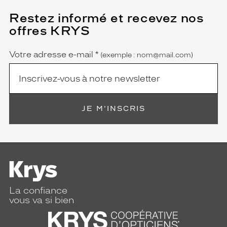
Restez informé et recevez nos
(Ce
champ
offres KRYS
est
Name
obligatoire)
Votre adresse e-mail
*
(exemple : nom@mail.com)
JE M'INSCRIS
La confiance
vous va si bien