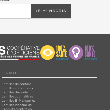
JE M'INSCRIS
LENTILLES
Lentilles de contact
Lentilles correctrices
Lentilles de couleur
Lentilles Journalières
Lentilles Bi Mensuelles
Lentilles Mensuelles
Produits d'entretien