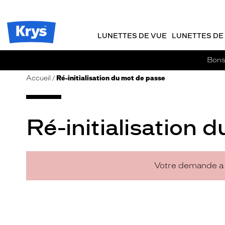
m
J
ER AU
TENU
y
e
CIPAL
Opticien
K
r
Krys
r
e
LUNETTES DE VUE
LUNETTES DE 
-
y
-
s
c
La
Bons 
o
confiance
m
vous
Accueil
Ré-initialisation du mot de passe
m
va
a
si
n
bien
d
Ré-initialisation 
e
Votre demande a e