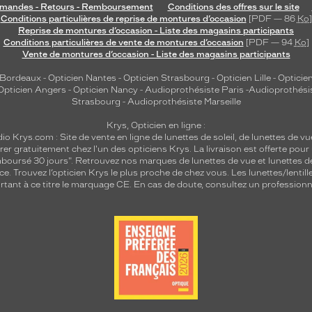
andes - Retours - Remboursement
Conditions des offres sur le site
Conditions particulières de reprise de montures d’occasion
[PDF — 86
Ko
]
Reprise de montures d’occasion - Liste des magasins participants
Conditions particulières de vente de montures d’occasion
[PDF — 94
Ko
]
Vente de montures d’occasion - Liste des magasins participants
 Bordeaux
-
Opticien Nantes
-
Opticien Strasbourg
-
Opticien Lille
-
Opticien
Opticien Angers
-
Opticien Nancy
-
Audioprothésiste Paris
-
Audioprothési
Strasbourg
-
Audioprothésiste Marseille
Krys, Opticien en ligne :
dio
Krys.com : Site de vente en ligne de lunettes de soleil, de lunettes de vu
rer gratuitement chez l'un des opticiens Krys. La livraison est offerte pour
emboursé 30 jours". Retrouvez nos marques de lunettes de vue et
lunettes d
nce.
Trouvez l’opticien Krys le plus proche de chez vous
. Les lunettes/lenti
tant à ce titre le marquage CE. En cas de doute, consultez un professionne