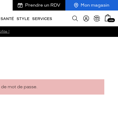
Prendre un RDV
Mon magasin
Mon
Afficher
SANTÉ
STYLE
SERVICES
vide
panie
la
recherche
fite !
n de mot de passe.