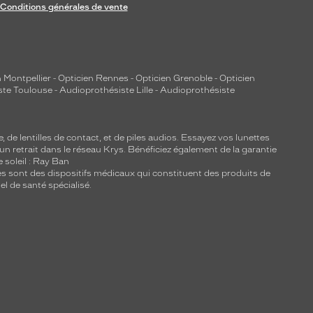
Conditions générales de vente
 Montpellier
-
Opticien Rennes
-
Opticien Grenoble
-
Opticien
ste Toulouse
-
Audioprothésiste Lille
-
Audioprothésiste
e, de
lentilles de contact
, et de piles audios. Essayez vos lunettes
 un retrait dans le réseau Krys. Bénéficiez également de la garantie
e soleil : Ray Ban
lles sont des dispositifs médicaux qui constituent des produits de
l de santé spécialisé.