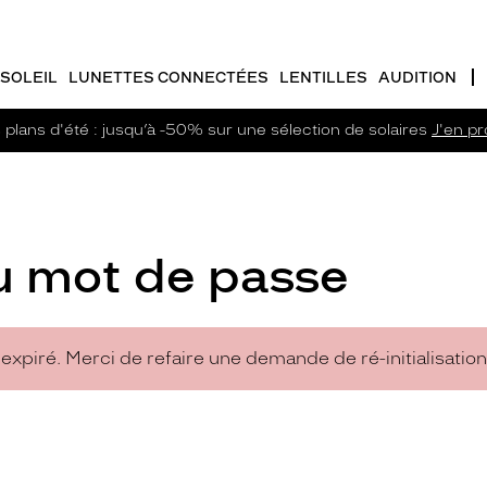
SOLEIL
LUNETTES CONNECTÉES
LENTILLES
AUDITION
plans d'été : jusqu’à -50% sur une sélection de solaires
J'en pro
du mot de passe
xpiré. Merci de refaire une demande de ré-initialisatio