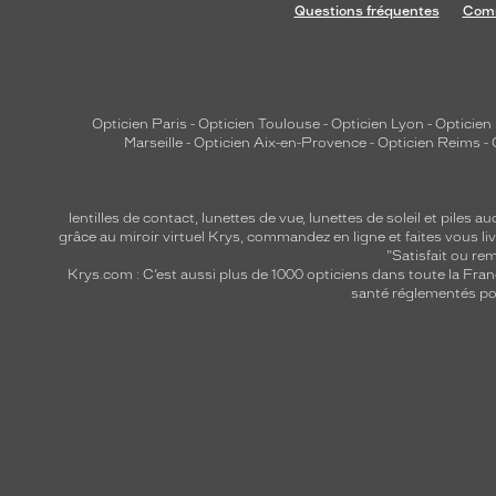
Questions fréquentes
Comm
Opticien Paris
-
Opticien Toulouse
-
Opticien Lyon
-
Opticien
Marseille
-
Opticien Aix-en-Provence
-
Opticien Reims
-
lentilles de contact
,
lunettes de vue
,
lunettes de soleil
et
piles au
grâce au miroir virtuel Krys, commandez en ligne et faites vous liv
"Satisfait ou r
Krys.com : C’est aussi plus de 1000 opticiens dans toute la Fra
santé réglementés por