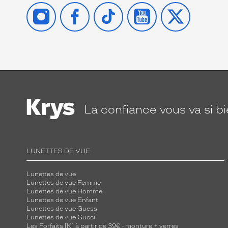
INSTAGRAM
FACEBOOK
TIKTOK
YOUTUBE
X
La confiance
vous va si b
LUNETTES DE VUE
Lunettes de vue
Lunettes de vue Femme
Lunettes de vue Homme
Lunettes de vue Enfant
Lunettes de vue Guess
Lunettes de vue Gucci
Les Forfaits [K] à partir de 39€ - monture + verres