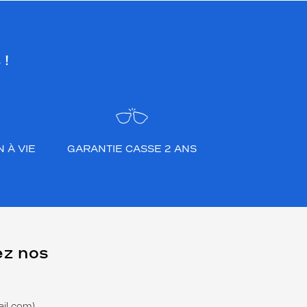
 !
 À VIE
GARANTIE CASSE 2 ANS
ez nos
il.com)