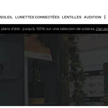
SOLEIL
LUNETTES CONNECTÉES
LENTILLES
AUDITION
plans d'été : jusqu’à -50% sur une sélection de solaires
J'en pro