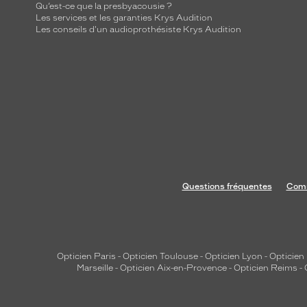
Qu’est-ce que la presbyacousie ?
Les services et les garanties Krys Audition
Les conseils d'un audioprothésiste Krys Audition
Questions fréquentes
Comm
Opticien Paris
-
Opticien Toulouse
-
Opticien Lyon
-
Opticien
Marseille
-
Opticien Aix-en-Provence
-
Opticien Reims
-