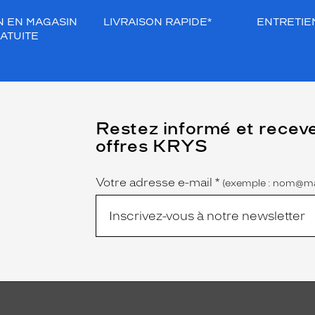
N EN MAGASIN
LIVRAISON RAPIDE*
ENTRETIEN
ATUITE
(Ce
Restez informé et recev
champ
offres KRYS
est
Name
obligatoire)
Votre adresse e-mail
*
(exemple : nom@ma