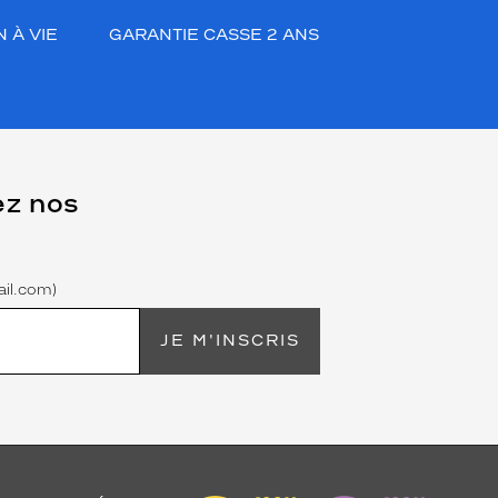
 À VIE
GARANTIE CASSE 2 ANS
ez nos
il.com)
JE M'INSCRIS