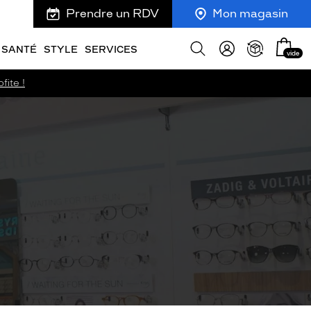
Prendre un RDV
Mon magasin
Mon
Afficher
SANTÉ
STYLE
SERVICES
vide
panie
la
recherche
fite !