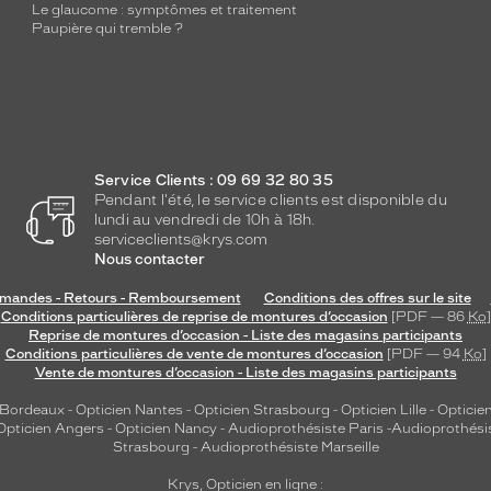
Le glaucome : symptômes et traitement
Paupière qui tremble ?
Service Clients : 09 69 32 80 35
Pendant l'été, le service clients est disponible du
lundi au vendredi de 10h à 18h.
serviceclients@krys.com
Nous contacter
andes - Retours - Remboursement
Conditions des offres sur le site
Conditions particulières de reprise de montures d’occasion
[PDF — 86
Ko
]
Reprise de montures d’occasion - Liste des magasins participants
Conditions particulières de vente de montures d’occasion
[PDF — 94
Ko
]
Vente de montures d’occasion - Liste des magasins participants
 Bordeaux
-
Opticien Nantes
-
Opticien Strasbourg
-
Opticien Lille
-
Opticien
Opticien Angers
-
Opticien Nancy
-
Audioprothésiste Paris
-
Audioprothési
Strasbourg
-
Audioprothésiste Marseille
Krys, Opticien en ligne :