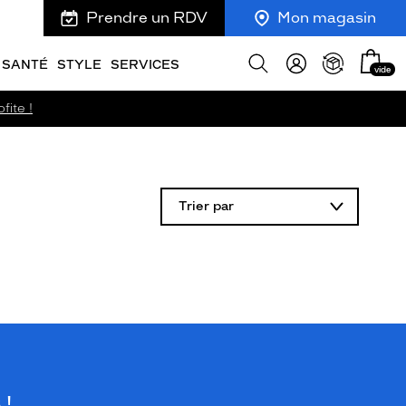
Prendre un RDV
Mon magasin
Mon
Afficher
SANTÉ
STYLE
SERVICES
vide
panie
la
recherche
fite !
Trier par
 !