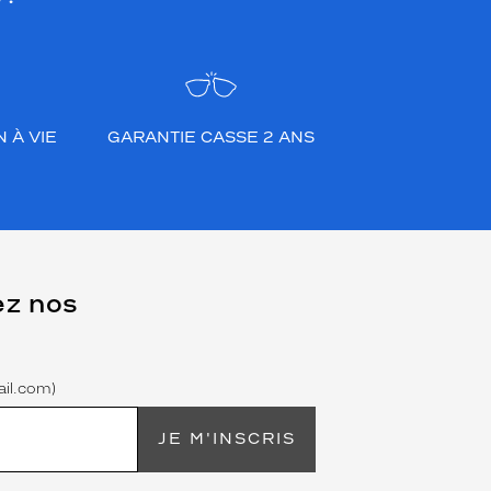
 À VIE
GARANTIE CASSE 2 ANS
ez nos
il.com)
JE M'INSCRIS