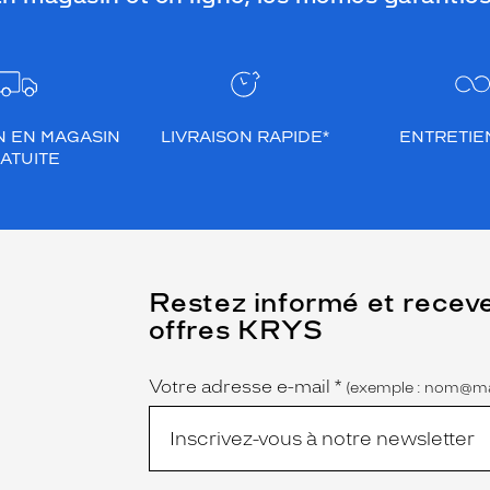
N EN MAGASIN
LIVRAISON RAPIDE*
ENTRETIEN
ATUITE
(Ce
Restez informé et recev
champ
offres KRYS
est
Name
obligatoire)
Votre adresse e-mail
*
(exemple : nom@ma