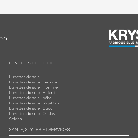
ien
LUNETTES DE SOLEIL
Lunettes de soleil
Lunettes de soleil Femme
Lunettes de soleil Homme
Lunettes de soleil Enfant
Lunettes de soleil bébé
Lunettes de soleil Ray-Ban
Lunettes de soleil Gucci
Lunettes de soleil Oakley
Soldes
SANTÉ, STYLES ET SERVICES