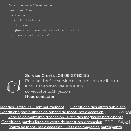
Nos Conseils Visagisme
Services Krys
La myopie
Les enfants et la vue
Le strabisme
Le glaucome : symptômes et traitement
Paupière qui tremble ?
Service Clients : 09 69 32 80 35
Pendant l'été, le service clients est disponible du
lundi au vendredi de 10h à 18h.
serviceclients@krys.com
Nous contacter
andes - Retours - Remboursement
Conditions des offres sur le site
Conditions particulières de reprise de montures d’occasion
[PDF — 86
Ko
]
Reprise de montures d’occasion - Liste des magasins participants
Conditions particulières de vente de montures d’occasion
[PDF — 94
Ko
]
Vente de montures d’occasion - Liste des magasins participants