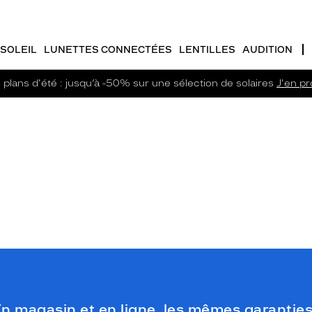
SOLEIL
LUNETTES CONNECTÉES
LENTILLES
AUDITION
plans d'été : jusqu’à -50% sur une sélection de solaires
J'en pro
n magasin et en ligne, les mêmes garanties