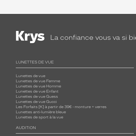
La confiance
vous va si b
LUNETTES DE VUE
Lunettes de vue
Lunettes de vue Femme
Lunettes de vue Homme
Lunettes de vue Enfant
Lunettes de vue Guess
Lunettes de vue Gucci
Les Forfaits [K] à partir de 39€ - monture + verres
Lunettes anti-lumière bleue
Lunettes de sport à la vue
AUDITION