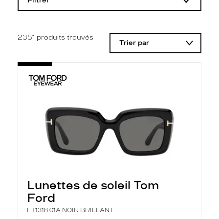
Filtrer
o
d
i
f
i
2351
produits trouvés
Trier par
c
a
t
i
o
n
d
'
u
n
f
i
l
t
r
e
l
Lunettes de soleil Tom
a
n
Ford
c
e
FT1318 01A NOIR BRILLANT
a