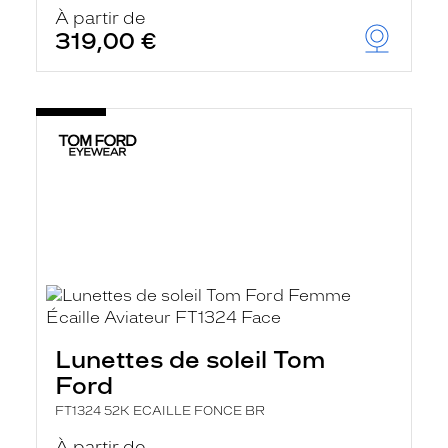
u
À partir de
t
319,00 €
o
m
a
t
i
q
u
e
m
e
n
t
l
a
r
e
c
h
Lunettes de soleil Tom
e
r
Ford
c
h
FT1324 52K ECAILLE FONCE BR
e
e
À partir de