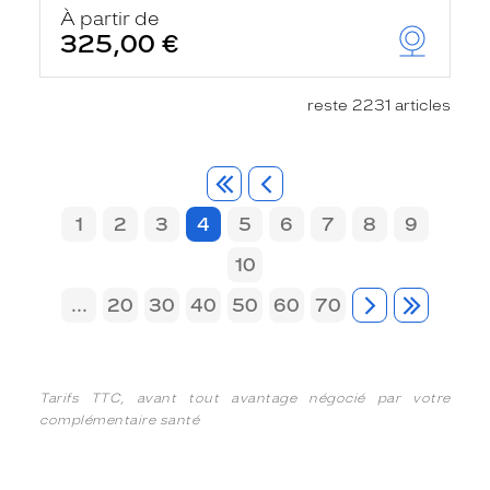
À partir de
325,00 €
reste 2231 articles
1
2
3
4
5
6
7
8
9
10
...
20
30
40
50
60
70
Tarifs TTC, avant tout avantage négocié par votre
complémentaire santé