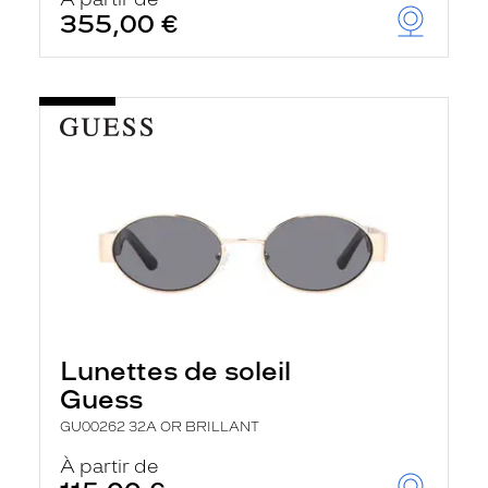
t
355,00 €
r
e
c
h
a
r
g
e
l
a
p
a
g
e
Lunettes de soleil
Guess
GU00262 32A OR BRILLANT
À partir de