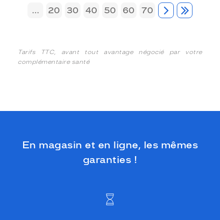
...
20
30
40
50
60
70
Tarifs TTC, avant tout avantage négocié par votre
complémentaire santé
En magasin et en ligne, les mêmes
garanties !