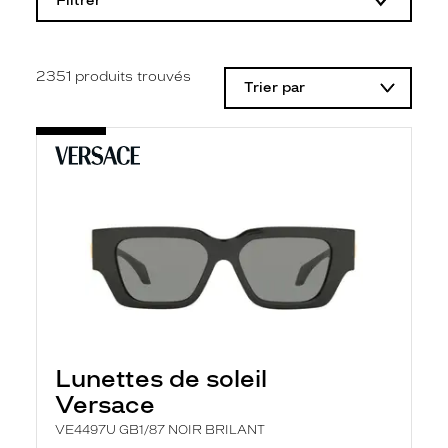
Filtrer
o
d
i
f
i
2351
produits trouvés
Trier par
c
a
t
i
o
n
d
'
u
n
f
i
l
t
r
e
l
Lunettes de soleil
a
n
Versace
c
e
VE4497U GB1/87 NOIR BRILANT
a