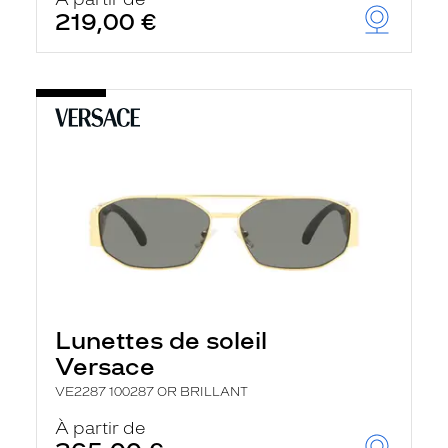
t
219,00 €
r
e
c
h
a
r
g
e
l
a
p
a
g
e
Lunettes de soleil
Versace
VE2287 100287 OR BRILLANT
À partir de