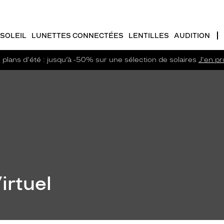
SOLEIL
LUNETTES CONNECTÉES
LENTILLES
AUDITION
plans d'été : jusqu’à -50% sur une sélection de solaires
J'en pro
irtuel