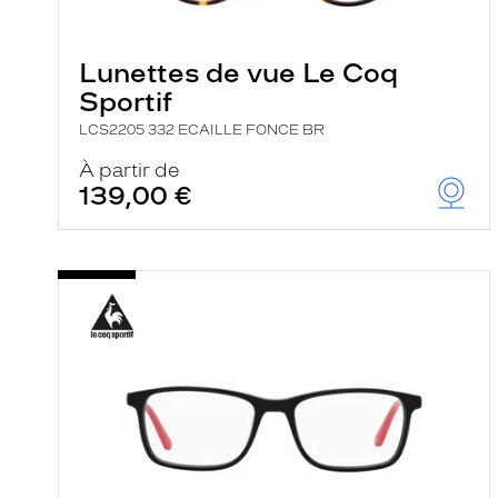
e
l
a
n
Lunettes de vue Le Coq
c
Sportif
e
a
LCS2205 332 ECAILLE FONCE BR
u
t
À partir de
o
139,00 €
m
a
t
i
q
u
e
m
e
n
t
l
a
r
e
c
h