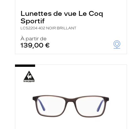
e
r
Lunettes de vue Le Coq
c
h
Sportif
e
e
LCS2204 402 NOIR BRILLANT
t
r
À partir de
e
139,00 €
c
h
a
r
g
e
l
a
p
a
g
e