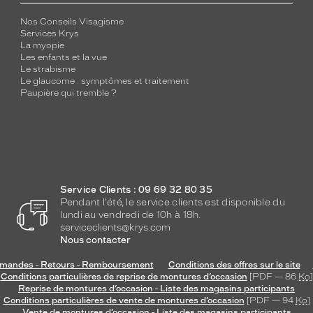
Nos Conseils Visagisme
Services Krys
La myopie
Les enfants et la vue
Le strabisme
Le glaucome : symptômes et traitement
Paupière qui tremble ?
Service Clients : 09 69 32 80 35
Pendant l'été, le service clients est disponible du
lundi au vendredi de 10h à 18h.
serviceclients@krys.com
Nous contacter
andes - Retours - Remboursement
Conditions des offres sur le site
Conditions particulières de reprise de montures d’occasion
[PDF — 86
Ko
]
Reprise de montures d’occasion - Liste des magasins participants
Conditions particulières de vente de montures d’occasion
[PDF — 94
Ko
]
Vente de montures d’occasion - Liste des magasins participants