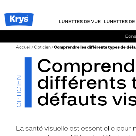
m
J
ER AU
TENU
y
e
CIPAL
Opticien
K
r
Krys
r
e
LUNETTES DE VUE
LUNETTES DE 
-
y
-
s
c
La
Bons 
o
confiance
m
vous
Accueil
Opticien
Comprendre les différents types de défa
m
va
Comprendr
a
si
n
bien
d
différents
e
OPTICIEN
défauts vi
La santé visuelle est essentielle pour n