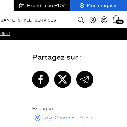
Prendre un RDV
Mon magasin
Mon
Afficher
SANTÉ
STYLE
SERVICES
vide
panie
la
recherche
fite !
Partagez sur :
PARTAGEZ
PARTAGEZ
PARTAGEZ
CETTE
CETTE
CETTE
PAGE
PAGE
PAGE
SUR
SUR
PAR
FACEBOOK
TWITTER
E-
MAIL
Boutique :
Krys Charmes - Villes