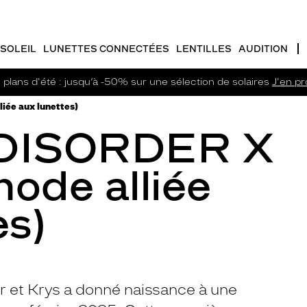
SOLEIL
LUNETTES CONNECTÉES
LENTILLES
AUDITION
plans d'été : jusqu’à -50% sur une sélection de solaires
J'en pro
ée aux lunettes)
DISORDER X
ode alliée
es)
er et Krys a donné naissance à une