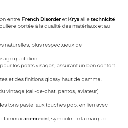
tion entre
French Disorder
et
Krys
allie
technicité
iculière portée à la qualité des matériaux et au
es naturelles, plus respectueux de
usage quotidien.
our les petits visages, assurant un bon confort
es et des finitions glossy haut de gamme.
du vintage (œil-de-chat, pantos, aviateur)
 des tons pastel aux touches pop, en lien avec
 le fameux
arc-en-ciel
, symbole de la marque,