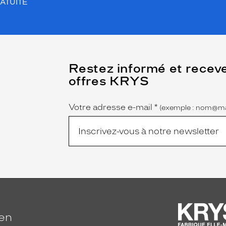
ATUITE
(Ce
Restez informé et recev
champ
offres KRYS
est
Name
obligatoire)
Votre adresse e-mail
*
(exemple : nom@ma
ien