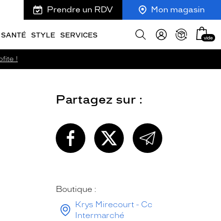
Prendre un RDV
Mon magasin
Mon
Afficher
SANTÉ
STYLE
SERVICES
vide
panie
la
recherche
fite !
Partagez sur :
PARTAGEZ
PARTAGEZ
PARTAGEZ
CETTE
CETTE
CETTE
PAGE
PAGE
PAGE
SUR
SUR
PAR
FACEBOOK
TWITTER
E-
MAIL
Boutique :
Krys Mirecourt - Cc
Intermarché