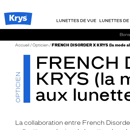
m
J
ER AU
TENU
y
e
CIPAL
Opticien
K
r
Krys
r
e
LUNETTES DE VUE
LUNETTES DE 
-
y
-
s
c
La
Bons 
o
confiance
m
vous
Accueil
Opticien
FRENCH DISORDER X KRYS (la mode alli
m
va
FRENCH 
a
si
n
bien
d
KRYS (la m
e
OPTICIEN
aux lunett
​La collaboration entre French Disord