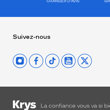
CHANGER D’AVIS
GR
Suivez-nous
INSTAGRAM
FACEBOOK
TIKTOK
YOUTUBE
X
La confiance
vous va si b