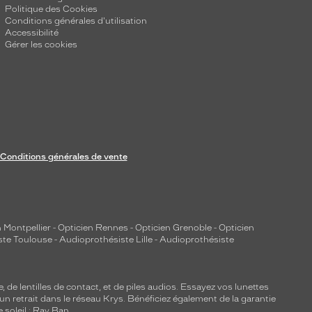
Politique des Cookies
Conditions générales d'utilisation
Accessibilité
Gérer les cookies
Conditions générales de vente
 Montpellier
-
Opticien Rennes
-
Opticien Grenoble
-
Opticien
ste Toulouse
-
Audioprothésiste Lille
-
Audioprothésiste
e, de
lentilles de contact
, et de piles audios. Essayez vos lunettes
 un retrait dans le réseau Krys. Bénéficiez également de la garantie
e soleil : Ray Ban