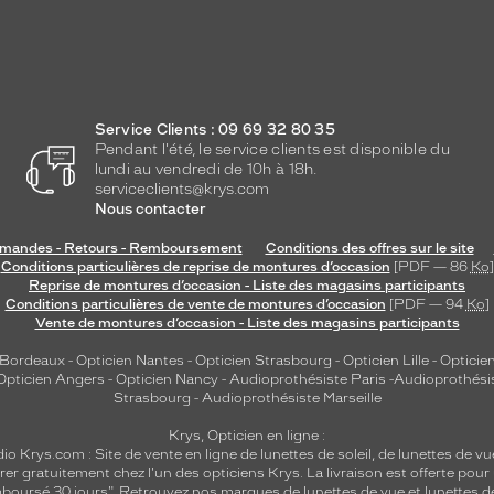
Service Clients : 09 69 32 80 35
Pendant l'été, le service clients est disponible du
lundi au vendredi de 10h à 18h.
serviceclients@krys.com
Nous contacter
andes - Retours - Remboursement
Conditions des offres sur le site
Conditions particulières de reprise de montures d’occasion
[PDF — 86
Ko
]
Reprise de montures d’occasion - Liste des magasins participants
Conditions particulières de vente de montures d’occasion
[PDF — 94
Ko
]
Vente de montures d’occasion - Liste des magasins participants
 Bordeaux
-
Opticien Nantes
-
Opticien Strasbourg
-
Opticien Lille
-
Opticien
Opticien Angers
-
Opticien Nancy
-
Audioprothésiste Paris
-
Audioprothési
Strasbourg
-
Audioprothésiste Marseille
Krys, Opticien en ligne :
dio
Krys.com : Site de vente en ligne de lunettes de soleil, de lunettes de vu
rer gratuitement chez l'un des opticiens Krys. La livraison est offerte pour
emboursé 30 jours". Retrouvez nos marques de lunettes de vue et
lunettes d