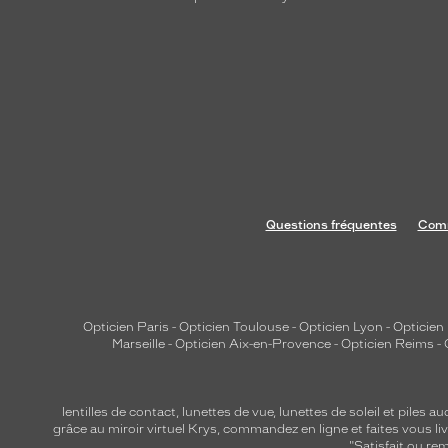
Questions fréquentes
Comm
Opticien Paris
-
Opticien Toulouse
-
Opticien Lyon
-
Opticien
Marseille
-
Opticien Aix-en-Provence
-
Opticien Reims
-
lentilles de contact
,
lunettes de vue
,
lunettes de soleil
et
piles au
grâce au miroir virtuel Krys, commandez en ligne et faites vous liv
"Satisfait ou r