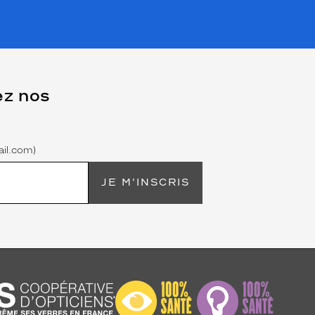
ez nos
il.com)
JE M'INSCRIS