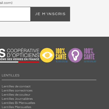
il.com)
JE M'INSCRIS
LENTILLES
Lentilles de contact
Lentilles correctrices
Lentilles de couleur
Lentilles Journalières
Lentilles Bi Mensuelles
Lentilles Mensuelles