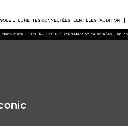
SOLEIL
LUNETTES CONNECTÉES
LENTILLES
AUDITION
plans d'été : jusqu’à -50% sur une sélection de solaires
J'en pro
conic