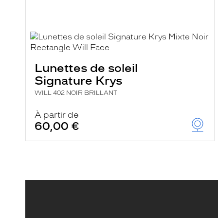
a
r
e
c
h
e
r
c
Lunettes de soleil
h
Signature Krys
e
e
WILL 402 NOIR BRILLANT
t
r
e
À partir de
c
60,00 €
h
a
r
g
e
l
a
p
a
g
e