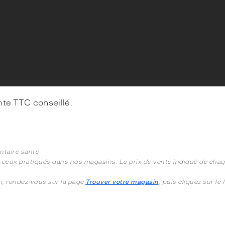
nte TTC conseillé.
ntaire santé
à ceux pratiqués dans nos magasins. Le prix de vente indiqué de chaqu
in, rendez-vous sur la page
Trouver votre magasin
, puis cliquez sur le