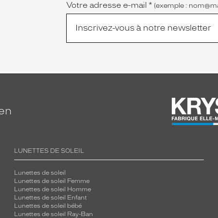
Votre adresse e-mail
*
(exemple : nom@ma
ien
LUNETTES DE SOLEIL
Lunettes de soleil
Lunettes de soleil Femme
Lunettes de soleil Homme
Lunettes de soleil Enfant
Lunettes de soleil bébé
Lunettes de soleil Ray-Ban