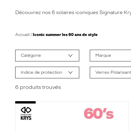
Découvrez nos 6 solaires iconiques Signature Kry
Accueil
Iconic summer les 60 ans de style
L
a
m
Catégorie
Marque
o
d
i
f
Indice de protection
Verres Polarisan
i
c
a
6
produits trouvés
t
i
o
n
d
'
u
n