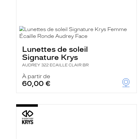
f
i
l
t
r
e
l
a
n
Lunettes de soleil
c
e
Signature Krys
a
u
AUDREY 322 ECAILLE CLAIR BR
t
o
À partir de
m
60,00 €
a
t
i
q
u
e
m
e
n
t
l