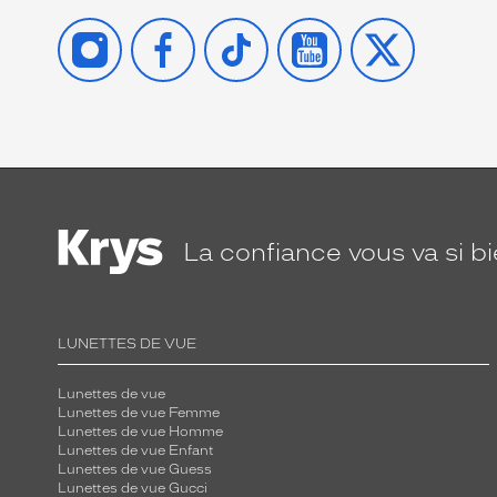
INSTAGRAM
FACEBOOK
TIKTOK
YOUTUBE
X
La confiance
vous va si b
LUNETTES DE VUE
Lunettes de vue
Lunettes de vue Femme
Lunettes de vue Homme
Lunettes de vue Enfant
Lunettes de vue Guess
Lunettes de vue Gucci