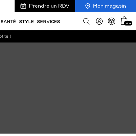
Prendre un RDV
Mon magasin
Mon
Afficher
SANTÉ
STYLE
SERVICES
vide
panie
la
recherche
fite !