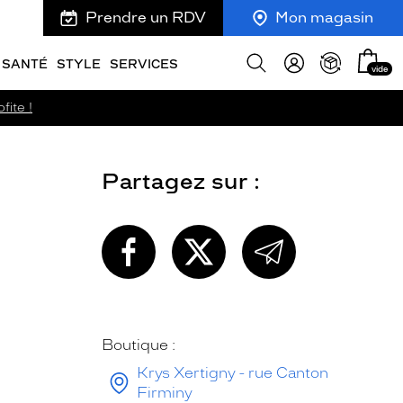
Prendre un RDV
Mon magasin
Mon
Afficher
SANTÉ
STYLE
SERVICES
vide
panie
la
recherche
fite !
Partagez sur :
PARTAGEZ
PARTAGEZ
PARTAGEZ
CETTE
CETTE
CETTE
PAGE
PAGE
PAGE
SUR
SUR
PAR
FACEBOOK
TWITTER
E-
MAIL
Boutique :
Krys Xertigny - rue Canton
Firminy