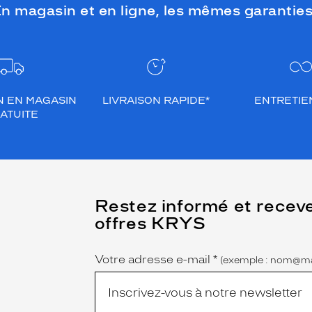
n magasin et en ligne, les mêmes garanties
N EN MAGASIN
LIVRAISON RAPIDE*
ENTRETIEN
ATUITE
(Ce
Restez informé et recev
champ
offres KRYS
est
Name
obligatoire)
Votre adresse e-mail
*
(exemple : nom@ma