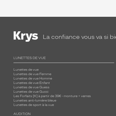
La confiance
vous va si b
LUNETTES DE VUE
Lunettes de vue
Lunettes de vue Femme
Lunettes de vue Homme
Lunettes de vue Enfant
Lunettes de vue Guess
Lunettes de vue Gucci
Les Forfaits [K] à partir de 39€ - monture + verres
Lunettes anti-lumière bleue
Lunettes de sport à la vue
AUDITION