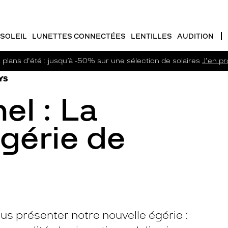
SOLEIL
LUNETTES CONNECTÉES
LENTILLES
AUDITION
plans d'été : jusqu’à -50% sur une sélection de solaires
J'en pro
RYS
el : La
gérie de
 présenter notre nouvelle égérie :