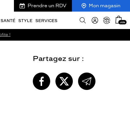
Prendre un RDV
Mon magasin
Mon
Afficher
SANTÉ
STYLE
SERVICES
vide
panie
la
recherche
fite !
Partagez sur :
PARTAGEZ
PARTAGEZ
PARTAGEZ
CETTE
CETTE
CETTE
PAGE
PAGE
PAGE
SUR
SUR
PAR
FACEBOOK
TWITTER
E-
MAIL