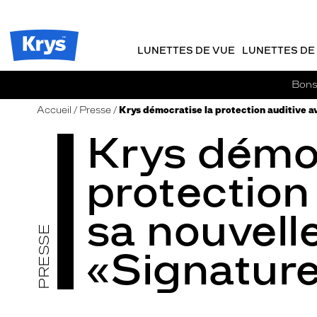
m
J
ER AU
TENU
y
e
CIPAL
Opticien
K
r
Krys
r
e
LUNETTES DE VUE
LUNETTES DE 
-
y
-
s
c
La
Bons 
o
confiance
m
vous
Accueil
Presse
Krys démocratise la protection auditive 
m
va
Krys démoc
a
si
n
bien
d
protection
e
sa nouvel
PRESSE
«Signatur