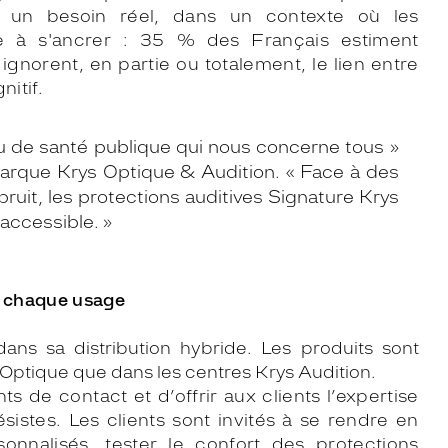
 un besoin réel, dans un contexte où les
e à s'ancrer :
35 % des Français estiment
 ignorent, en partie ou
totalement, le lien entre
nitif.
njeu de santé publique qui nous concerne tous »
marque Krys Optique & Audition. « Face à des
ruit, les protections auditives Signature Krys
accessible. »
r chaque usage
ns sa distribution hybride. Les produits sont
 Optique que dans les centres Krys Audition.
nts de contact et d’offrir aux clients
l’expertise
sistes. Les clients sont
invités à se rendre en
sonnalisés,
tester le confort des protections