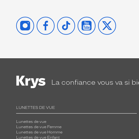
INSTAGRAM
FACEBOOK
TIKTOK
YOUTUBE
X
La confiance
vous va si b
LUNETTES DE VUE
Lunettes de vue
Lunettes de vue Femme
Lunettes de vue Homme
Lunettes de vue Enfant