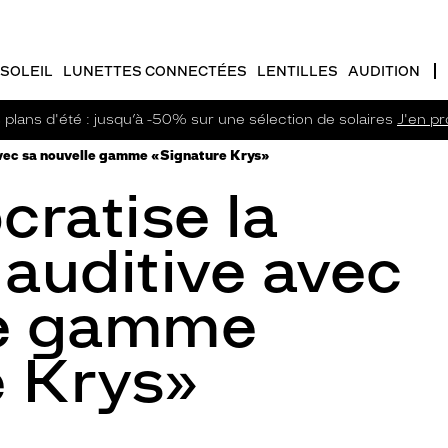
SOLEIL
LUNETTES CONNECTÉES
LENTILLES
AUDITION
plans d'été : jusqu’à -50% sur une sélection de solaires
J'en pro
avec sa nouvelle gamme «Signature Krys»
ratise la
 auditive avec
le gamme
e Krys»