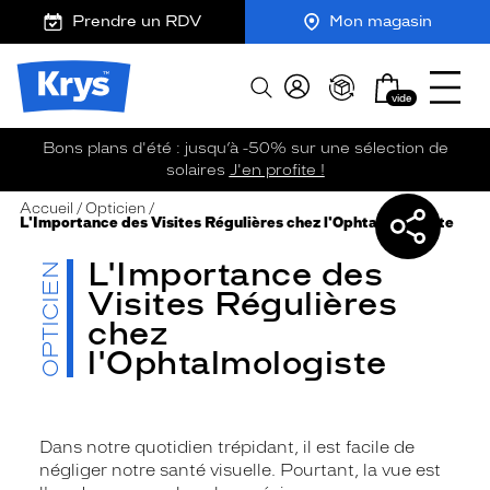
m
J
Ouvrir
ER AU
Prendre un RDV
Mon magasin
TENU
y
e
le
CIPAL
K
r
menu
Opticien
r
e
Mon
Afficher
Krys
y
-
vide
panier
la
-
s
c
recherche
La
o
Bons plans d'été : jusqu’à -50% sur une sélection de
confiance
m
solaires
J'en profite !
vous
m
Partage
PARTAGEZ
va
a
Accueil
Opticien
SUR
L'Importance des Visites Régulières chez l'Ophtalmologiste
sur
n
si
d
bien
:
L'Importance des
OPTICIEN
e
Visites Régulières
chez
l'Ophtalmologiste
Dans notre quotidien trépidant, il est facile de
négliger notre santé visuelle. Pourtant, la vue est