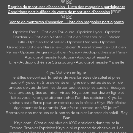
86
Ko
]
Reprise de montures d’occasion - Liste des magasins participants
Conditions particulières de vente de montures d’occasion
[PDF —
94
Ko
]
Vente de montures d’occasion - Liste des magasins participants
Opticien Paris
-
Opticien Toulouse
-
Opticien Lyon
-
Opticien
Bordeaux
-
Opticien Nantes
-
Opticien Strasbourg
-
Opticien
Lille
-
Opticien Montpellier
-
Opticien Rennes
-
Opticien
Grenoble
-
Opticien Marseille
-
Opticien Aix-en-Provence
-
Opticien
Reims
-
Opticien Angers
-
Opticien Nancy
-
Audioprothésiste Paris
-
Audioprothésiste Toulouse
-
Audioprothésiste
Lille
-
Audioprothésiste Strasbourg
-
Audioprothésiste Marseille
Krys, Opticien en ligne :
lentilles de contact
,
lunettes de vue
,
lunettes de soleil
et
piles
audio
Krys.com : Site de vente en ligne de lunettes de soleil, de
lunettes de vue, de
lentilles de contact
, et de piles audios. Essayez
vos lunettes grâce au miroir virtuel Krys, commandez en ligne et
faites vous livrer gratuitement chez l'un des opticiens Krys. La
livraison est offerte pour un retrait dans le réseau Krys. Bénéficiez
également de la garantie "Satisfait ou remboursé 30 jours".
Retrouvez nos marques de lunettes de vue et
lunettes de soleil : Ray
Ban
Krys.com : C’est aussi plus de 1000 opticiens dans toute la
France.
Trouvez l’opticien Krys le plus proche de chez vous
. Les
lunettes/lentilles sont des dispositifs médicaux qui constituent des