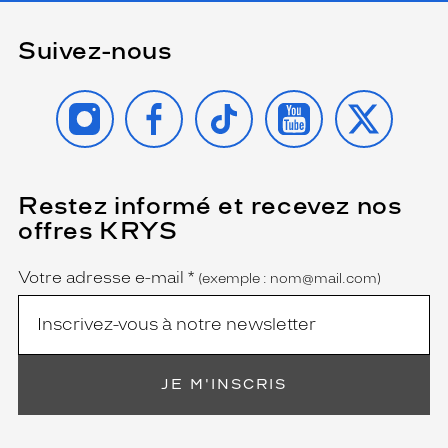
Suivez-nous
INSTAGRAM
FACEBOOK
TIKTOK
YOUTUBE
X
Restez informé et recevez nos
(Ce
champ
offres KRYS
est
Name
obligatoire)
Votre adresse e-mail
*
(exemple : nom@mail.com)
JE M'INSCRIS