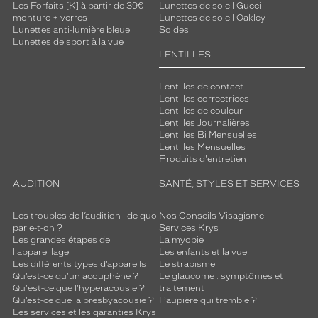
Les Forfaits [K] à partir de 39€ -
Lunettes de soleil Gucci
monture + verres
Lunettes de soleil Oakley
Lunettes anti-lumière bleue
Soldes
Lunettes de sport à la vue
LENTILLES
Lentilles de contact
Lentilles correctrices
Lentilles de couleur
Lentilles Journalières
Lentilles Bi Mensuelles
Lentilles Mensuelles
Produits d'entretien
AUDITION
SANTÉ, STYLES ET SERVICES
Les troubles de l’audition : de quoi
Nos Conseils Visagisme
parle-t-on ?
Services Krys
Les grandes étapes de
La myopie
l'appareillage
Les enfants et la vue
Les différents types d’appareils
Le strabisme
Qu’est-ce qu'un acouphène ?
Le glaucome : symptômes et
Qu'est-ce que l'hyperacousie ?
traitement
Qu’est-ce que la presbyacousie ?
Paupière qui tremble ?
Les services et les garanties Krys