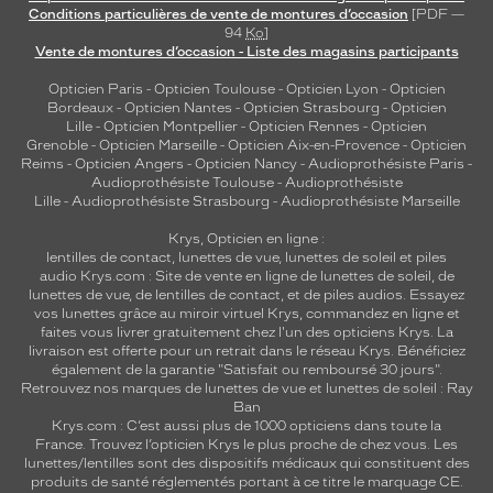
Conditions particulières de vente de montures d’occasion
[PDF —
94
Ko
]
Vente de montures d’occasion - Liste des magasins participants
Opticien Paris
-
Opticien Toulouse
-
Opticien Lyon
-
Opticien
Bordeaux
-
Opticien Nantes
-
Opticien Strasbourg
-
Opticien
Lille
-
Opticien Montpellier
-
Opticien Rennes
-
Opticien
Grenoble
-
Opticien Marseille
-
Opticien Aix-en-Provence
-
Opticien
Reims
-
Opticien Angers
-
Opticien Nancy
-
Audioprothésiste Paris
-
Audioprothésiste Toulouse
-
Audioprothésiste
Lille
-
Audioprothésiste Strasbourg
-
Audioprothésiste Marseille
Krys, Opticien en ligne :
lentilles de contact
,
lunettes de vue
,
lunettes de soleil
et
piles
audio
Krys.com : Site de vente en ligne de lunettes de soleil, de
lunettes de vue, de
lentilles de contact
, et de piles audios. Essayez
vos lunettes grâce au miroir virtuel Krys, commandez en ligne et
faites vous livrer gratuitement chez l'un des opticiens Krys. La
livraison est offerte pour un retrait dans le réseau Krys. Bénéficiez
également de la garantie "Satisfait ou remboursé 30 jours".
Retrouvez nos marques de lunettes de vue et
lunettes de soleil : Ray
Ban
Krys.com : C’est aussi plus de 1000 opticiens dans toute la
France.
Trouvez l’opticien Krys le plus proche de chez vous
. Les
lunettes/lentilles sont des dispositifs médicaux qui constituent des
produits de santé réglementés portant à ce titre le marquage CE.