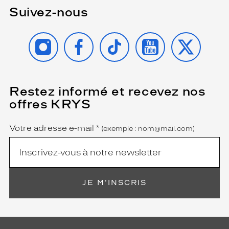
Suivez-nous
INSTAGRAM
FACEBOOK
TIKTOK
YOUTUBE
X
Restez informé et recevez nos
(Ce
champ
offres KRYS
est
Name
obligatoire)
Votre adresse e-mail
*
(exemple : nom@mail.com)
JE M'INSCRIS