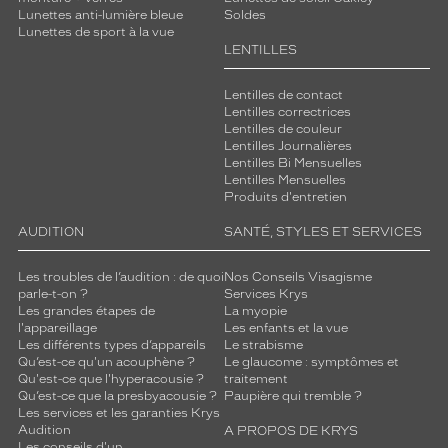
Lunettes anti-lumière bleue
Soldes
Lunettes de sport à la vue
LENTILLES
Lentilles de contact
Lentilles correctrices
Lentilles de couleur
Lentilles Journalières
Lentilles Bi Mensuelles
Lentilles Mensuelles
Produits d'entretien
AUDITION
SANTÉ, STYLES ET SERVICES
Les troubles de l’audition : de quoi
Nos Conseils Visagisme
parle-t-on ?
Services Krys
Les grandes étapes de
La myopie
l'appareillage
Les enfants et la vue
Les différents types d’appareils
Le strabisme
Qu’est-ce qu'un acouphène ?
Le glaucome : symptômes et
Qu'est-ce que l'hyperacousie ?
traitement
Qu’est-ce que la presbyacousie ?
Paupière qui tremble ?
Les services et les garanties Krys
Audition
A PROPOS DE KRYS
Les conseils d'un