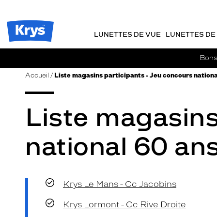
m
J
ER AU
TENU
y
e
CIPAL
Opticien
K
r
Krys
r
e
LUNETTES DE VUE
LUNETTES DE 
-
y
-
s
c
La
Bons 
o
confiance
m
vous
Accueil
Liste magasins participants - Jeu concours nationa
m
va
a
si
n
Liste magasins
bien
d
e
national 60 an
Krys Le Mans - Cc Jacobins
Krys Lormont - Cc Rive Droite