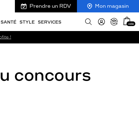
Prendre un RDV
Mon magasin
Mon
Afficher
SANTÉ
STYLE
SERVICES
vide
panie
la
recherche
fite !
eu concours