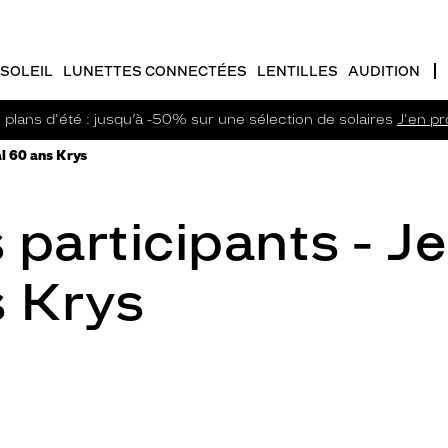
SOLEIL
LUNETTES CONNECTÉES
LENTILLES
AUDITION
plans d'été : jusqu’à -50% sur une sélection de solaires
J'en pro
l 60 ans Krys
 participants - J
s Krys