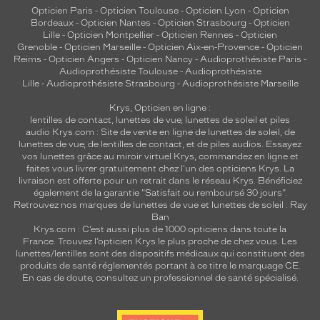
Opticien Paris
-
Opticien Toulouse
-
Opticien Lyon
-
Opticien
Bordeaux
-
Opticien Nantes
-
Opticien Strasbourg
-
Opticien
Lille
-
Opticien Montpellier
-
Opticien Rennes
-
Opticien
Grenoble
-
Opticien Marseille
-
Opticien Aix-en-Provence
-
Opticien
Reims
-
Opticien Angers
-
Opticien Nancy
-
Audioprothésiste Paris
-
Audioprothésiste Toulouse
-
Audioprothésiste
Lille
-
Audioprothésiste Strasbourg
-
Audioprothésiste Marseille
Krys, Opticien en ligne :
lentilles de contact
,
lunettes de vue
,
lunettes de soleil
et
piles
audio
Krys.com : Site de vente en ligne de lunettes de soleil, de
lunettes de vue, de
lentilles de contact
, et de piles audios. Essayez
vos lunettes grâce au miroir virtuel Krys, commandez en ligne et
faites vous livrer gratuitement chez l'un des opticiens Krys. La
livraison est offerte pour un retrait dans le réseau Krys. Bénéficiez
également de la garantie "Satisfait ou remboursé 30 jours".
Retrouvez nos marques de lunettes de vue et
lunettes de soleil : Ray
Ban
Krys.com : C’est aussi plus de 1000 opticiens dans toute la
France.
Trouvez l’opticien Krys le plus proche de chez vous
. Les
lunettes/lentilles sont des dispositifs médicaux qui constituent des
produits de santé réglementés portant à ce titre le marquage CE.
En cas de doute, consultez un professionnel de santé spécialisé.