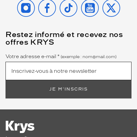
INSTAGRAM
FACEBOOK
TIKTOK
YOUTUBE
X
Restez informé et recevez nos
(Ce
champ
offres KRYS
est
Name
obligatoire)
Votre adresse e-mail
*
(exemple : nom@mail.com)
JE M'INSCRIS