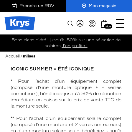
m
J
Ouvrir
ER AU
Prendre un RDV
Mon magasin
TENU
y
e
le
CIPAL
K
r
menu
Opticien
r
e
Mon
Afficher
Krys
y
-
vide
panier
la
-
s
c
recherche
La
o
Bons plans d'été : jusqu’à -50% sur une sélection de
confiance
m
solaires
J'en profite !
vous
m
va
a
Accueil
mlisos
n
si
d
bien
ICONIC SUMMER = ÉTÉ ICONIQUE
e
* Pour l’achat d’un équipement complet
(composé d’une monture optique + 2 verres
correcteurs), bénéficiez jusqu’à 50% de réduction
immédiate en caisse sur le prix de vente TTC de
la monture seule.
** Pour l’achat d’un équipement solaire complet
(composé d’une monture et 2 verres correcteurs)
ou d’une monture solaire seule, bénéficiez jusqu’à