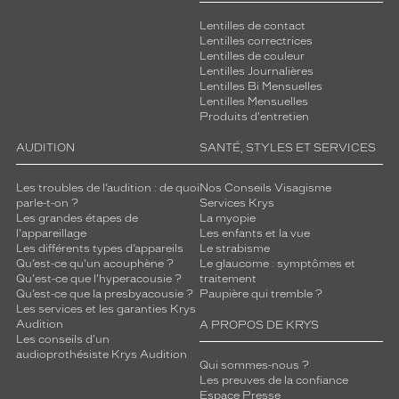
Lentilles de contact
Lentilles correctrices
Lentilles de couleur
Lentilles Journalières
Lentilles Bi Mensuelles
Lentilles Mensuelles
Produits d'entretien
AUDITION
SANTÉ, STYLES ET SERVICES
Les troubles de l’audition : de quoi
Nos Conseils Visagisme
parle-t-on ?
Services Krys
Les grandes étapes de
La myopie
l'appareillage
Les enfants et la vue
Les différents types d’appareils
Le strabisme
Qu’est-ce qu'un acouphène ?
Le glaucome : symptômes et
Qu'est-ce que l'hyperacousie ?
traitement
Qu’est-ce que la presbyacousie ?
Paupière qui tremble ?
Les services et les garanties Krys
Audition
A PROPOS DE KRYS
Les conseils d'un
audioprothésiste Krys Audition
Qui sommes-nous ?
Les preuves de la confiance
Espace Presse