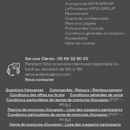
A propos de KRYS GROUP
La Fondation KRYS GROUP
Recrutement
Charte de confidentialité
Mentions Légales
Politique des Cookies
Conditions générales d'utilisation
Accessibilité
Gérer les cookies
Service Clients : 09 69 32 80 35
Pendant l'été, le service clients est disponible du
lundi au vendredi de 10h à 18h.
serviceclients@krys.com
Nous contacter
Questions fréquentes
Commandes - Retours - Remboursement
Conditions des offres sur le site
Conditions générales de vente
Conditions particulières de reprise de montures d’occasion
[PDF —
86
Ko
]
Reprise de montures d’occasion - Liste des magasins participants
Conditions particulières de vente de montures d’occasion
[PDF —
94
Ko
]
Vente de montures d’occasion - Liste des magasins participants