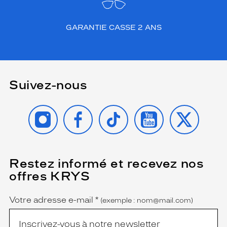
GARANTIE CASSE 2 ANS
Suivez-nous
INSTAGRAM
FACEBOOK
TIKTOK
YOUTUBE
X
Restez informé et recevez nos
(Ce
champ
offres KRYS
est
Name
obligatoire)
Votre adresse e-mail
*
(exemple : nom@mail.com)