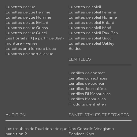
Lunettes de vue
Lunettes de soleil
Lunettes de vue Femme
Lunettes de soleil Femme
Lunettes de vue Homme
Lunettes de soleil Homme
Lunettes de vue Enfant
Lunettes de soleil Enfant
Lunettes de vue Guess
Lunettes de soleil bébé
Lunettes de vue Gucci
Lunettes de soleil Ray-Ban
Les Forfaits [K] à partir de 39€ -
Lunettes de soleil Gucci
monture + verres
Lunettes de soleil Oakley
Lunettes anti-lumière bleue
Soldes
Lunettes de sport à la vue
LENTILLES
Lentilles de contact
Lentilles correctrices
Lentilles de couleur
Lentilles Journalières
Lentilles Bi Mensuelles
Lentilles Mensuelles
Produits d'entretien
AUDITION
SANTÉ, STYLES ET SERVICES
Les troubles de l’audition : de quoi
Nos Conseils Visagisme
parle-t-on ?
Services Krys