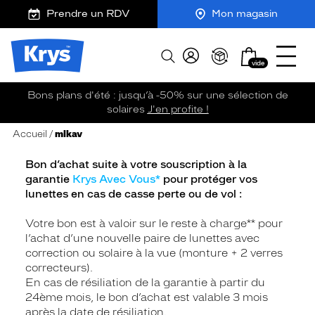
m
J
Ouvrir
ER AU
Prendre un RDV
Mon magasin
TENU
y
e
le
CIPAL
K
r
menu
Opticien
r
e
Mon
Afficher
Krys
y
-
vide
panier
la
-
s
c
recherche
La
o
Bons plans d'été : jusqu’à -50% sur une sélection de
confiance
m
solaires
J'en profite !
vous
m
va
a
Accueil
mlkav
n
si
d
bien
Bon d’achat suite à votre souscription à la
e
garantie
Krys Avec Vous*
pour protéger vos
lunettes en cas de casse perte ou de vol :
Votre bon est à valoir sur le reste à charge** pour
l’achat d’une nouvelle paire de lunettes avec
correction ou solaire à la vue (monture + 2 verres
correcteurs).
En cas de résiliation de la garantie à partir du
24ème mois, le bon d’achat est valable 3 mois
après la date de résiliation.