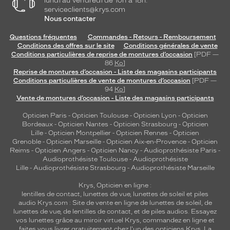
lundi au vendredi de 10h à 18h.
serviceclients@krys.com
Nous contacter
Questions fréquentes
Commandes - Retours - Remboursement
Conditions des offres sur le site
Conditions générales de vente
Conditions particulières de reprise de montures d’occasion
[PDF —
86
Ko
]
Reprise de montures d’occasion - Liste des magasins participants
Conditions particulières de vente de montures d’occasion
[PDF —
94
Ko
]
Vente de montures d’occasion - Liste des magasins participants
Opticien Paris
-
Opticien Toulouse
-
Opticien Lyon
-
Opticien
Bordeaux
-
Opticien Nantes
-
Opticien Strasbourg
-
Opticien
Lille
-
Opticien Montpellier
-
Opticien Rennes
-
Opticien
Grenoble
-
Opticien Marseille
-
Opticien Aix-en-Provence
-
Opticien
Reims
-
Opticien Angers
-
Opticien Nancy
-
Audioprothésiste Paris
-
Audioprothésiste Toulouse
-
Audioprothésiste
Lille
-
Audioprothésiste Strasbourg
-
Audioprothésiste Marseille
Krys, Opticien en ligne :
lentilles de contact
,
lunettes de vue
,
lunettes de soleil
et
piles
audio
Krys.com : Site de vente en ligne de lunettes de soleil, de
lunettes de vue, de
lentilles de contact
, et de piles audios. Essayez
vos lunettes grâce au miroir virtuel Krys, commandez en ligne et
faites vous livrer gratuitement chez l'un des opticiens Krys. La