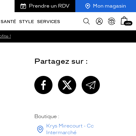
Prendre un RDV
Mon magasin
Mon
Afficher
SANTÉ
STYLE
SERVICES
vide
panie
la
recherche
fite !
Partagez sur :
PARTAGEZ
PARTAGEZ
PARTAGEZ
CETTE
CETTE
CETTE
PAGE
PAGE
PAGE
SUR
SUR
PAR
FACEBOOK
TWITTER
E-
MAIL
Boutique :
Krys Mirecourt - Cc
Intermarché