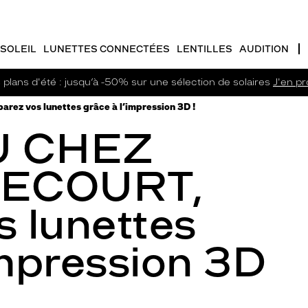
SOLEIL
LUNETTES CONNECTÉES
LENTILLES
AUDITION
plans d'été : jusqu’à -50% sur une sélection de solaires
J'en pro
 vos lunettes grâce à l’impression 3D !
 CHEZ
RECOURT,
s lunettes
impression 3D