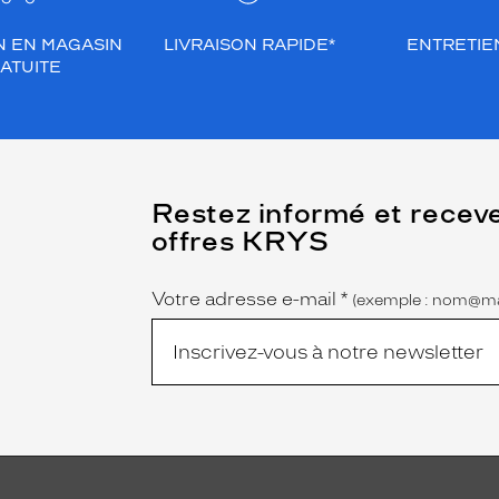
N EN MAGASIN
LIVRAISON RAPIDE*
ENTRETIEN
ATUITE
(Ce
Restez informé et recev
champ
offres KRYS
est
Name
obligatoire)
Votre adresse e-mail
*
(exemple : nom@ma