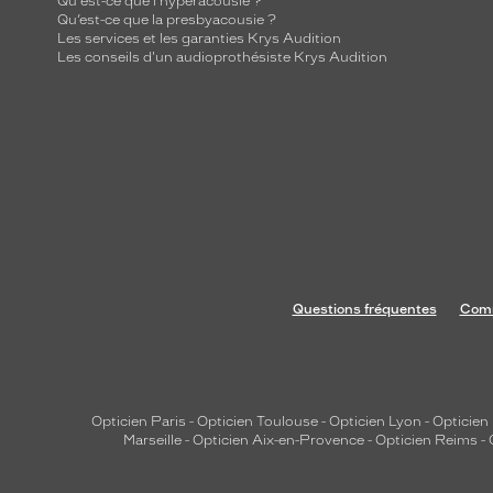
Qu'est-ce que l'hyperacousie ?
Qu’est-ce que la presbyacousie ?
Les services et les garanties Krys Audition
Les conseils d'un audioprothésiste Krys Audition
Questions fréquentes
Comm
Opticien Paris
-
Opticien Toulouse
-
Opticien Lyon
-
Opticien
Marseille
-
Opticien Aix-en-Provence
-
Opticien Reims
-