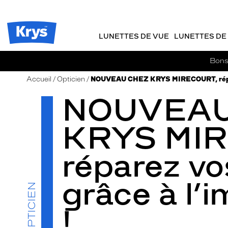
m
J
ER AU
TENU
y
e
CIPAL
Opticien
K
r
Krys
r
e
LUNETTES DE VUE
LUNETTES DE 
-
y
-
s
c
La
Bons 
o
confiance
m
vous
Accueil
Opticien
NOUVEAU CHEZ KRYS MIRECOURT, réparez
m
va
NOUVEAU
a
si
n
bien
d
KRYS MI
e
réparez vo
grâce à l’
OPTICIEN
!