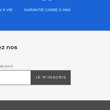
 À VIE
GARANTIE CASSE 2 ANS
ez nos
il.com)
JE M'INSCRIS