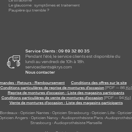
Le strabisme
Le glaucome : symptômes et traitement
Paupière qui tremble ?
Service Clients : 09 69 32 80 35
Pendant l'été, le service clients est disponible du
lundi au vendredi de 10h à 18h.
serviceclients@krys.com
Nous contacter
andes - Retours - Remboursement
Conditions des offres sur le site
Conditions particulières de reprise de montures d’occasion
[PDF — 86
Ko
]
Reprise de montures d’occasion - Liste des magasins participants
Conditions particulières de vente de montures d’occasion
[PDF — 94
Ko
]
Vente de montures d’occasion - Liste des magasins participants
 Bordeaux
-
Opticien Nantes
-
Opticien Strasbourg
-
Opticien Lille
-
Opticien
Opticien Angers
-
Opticien Nancy
-
Audioprothésiste Paris
-
Audioprothési
Strasbourg
-
Audioprothésiste Marseille