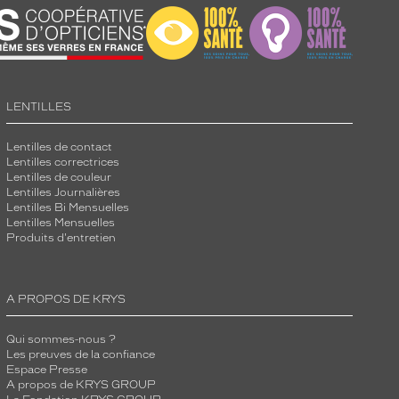
LENTILLES
Lentilles de contact
Lentilles correctrices
Lentilles de couleur
Lentilles Journalières
Lentilles Bi Mensuelles
Lentilles Mensuelles
Produits d'entretien
A PROPOS DE KRYS
Qui sommes-nous ?
Les preuves de la confiance
Espace Presse
A propos de KRYS GROUP