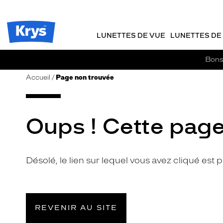
m
J
ER AU
TENU
y
e
CIPAL
Opticien
K
r
Krys
r
e
LUNETTES DE VUE
LUNETTES DE 
-
y
-
s
c
La
Bons 
o
confiance
m
vous
Accueil
Page non trouvée
m
va
a
si
n
bien
d
Oups ! Cette page
e
Désolé, le lien sur lequel vous avez cliqué est
REVENIR AU SITE