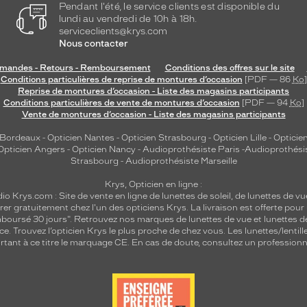
Pendant l'été, le service clients est disponible du
lundi au vendredi de 10h à 18h.
serviceclients@krys.com
Nous contacter
andes - Retours - Remboursement
Conditions des offres sur le site
Conditions particulières de reprise de montures d’occasion
[PDF — 86
Ko
]
Reprise de montures d’occasion - Liste des magasins participants
Conditions particulières de vente de montures d’occasion
[PDF — 94
Ko
]
Vente de montures d’occasion - Liste des magasins participants
 Bordeaux
-
Opticien Nantes
-
Opticien Strasbourg
-
Opticien Lille
-
Opticien
Opticien Angers
-
Opticien Nancy
-
Audioprothésiste Paris
-
Audioprothési
Strasbourg
-
Audioprothésiste Marseille
Krys, Opticien en ligne :
dio
Krys.com : Site de vente en ligne de lunettes de soleil, de lunettes de vu
rer gratuitement chez l'un des opticiens Krys. La livraison est offerte pour
emboursé 30 jours". Retrouvez nos marques de lunettes de vue et
lunettes d
nce.
Trouvez l’opticien Krys le plus proche de chez vous
. Les lunettes/lenti
tant à ce titre le marquage CE. En cas de doute, consultez un professionne