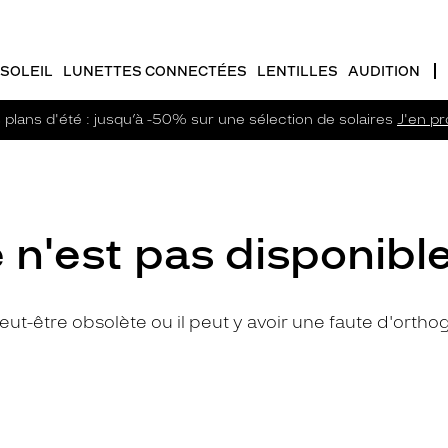
SOLEIL
LUNETTES CONNECTÉES
LENTILLES
AUDITION
plans d'été : jusqu’à -50% sur une sélection de solaires
J'en pro
 n'est pas disponible
 peut-être obsolète ou il peut y avoir une faute d'ort