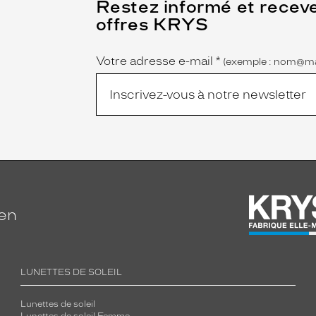
(Ce
Restez informé et recev
champ
offres KRYS
est
Name
obligatoire)
Votre adresse e-mail
*
(exemple : nom@ma
ien
LUNETTES DE SOLEIL
Lunettes de soleil