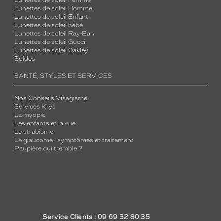
Lunettes de soleil Femme
Lunettes de soleil Homme
Lunettes de soleil Enfant
Lunettes de soleil bébé
Lunettes de soleil Ray-Ban
Lunettes de soleil Gucci
Lunettes de soleil Oakley
Soldes
SANTÉ, STYLES ET SERVICES
Nos Conseils Visagisme
Services Krys
La myopie
Les enfants et la vue
Le strabisme
Le glaucome : symptômes et traitement
Paupière qui tremble ?
Service Clients : 09 69 32 80 35