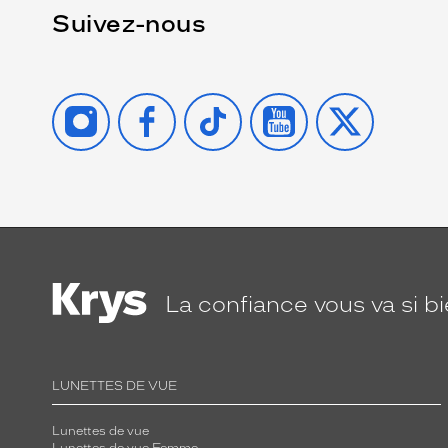
Suivez-nous
INSTAGRAM
FACEBOOK
TIKTOK
YOUTUBE
X
La confiance
vous va si b
LUNETTES DE VUE
Lunettes de vue