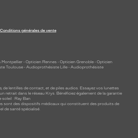
Conditions générales de vente
 Montpellier
-
Opticien Rennes
-
Opticien Grenoble
-
Opticien
ste Toulouse
-
Audioprothésiste Lille
-
Audioprothésiste
e, de
lentilles de contact
, et de piles audios. Essayez vos lunettes
 un retrait dans le réseau Krys. Bénéficiez également de la garantie
e soleil : Ray Ban
lles sont des dispositifs médicaux qui constituent des produits de
l de santé spécialisé.