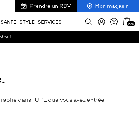
Prendre un RDV
Mon magasin
Mon
Afficher
SANTÉ
STYLE
SERVICES
vide
panie
la
recherche
fite !
.
hographe dans l'URL que vous avez entrée.