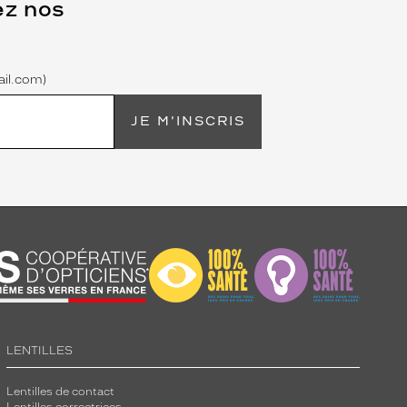
ez nos
il.com)
JE M'INSCRIS
LENTILLES
Lentilles de contact