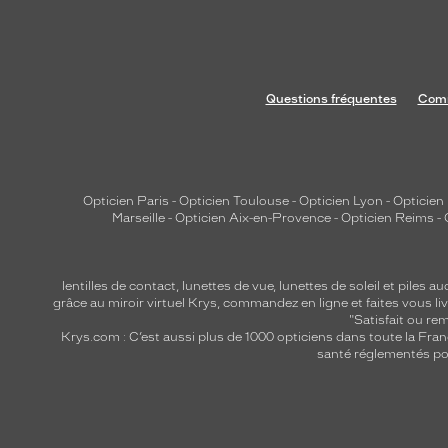
Questions fréquentes
Comm
Opticien Paris
-
Opticien Toulouse
-
Opticien Lyon
-
Opticien
Marseille
-
Opticien Aix-en-Provence
-
Opticien Reims
-
lentilles de contact
,
lunettes de vue
,
lunettes de soleil
et
piles au
grâce au miroir virtuel Krys, commandez en ligne et faites vous liv
"Satisfait ou r
Krys.com : C’est aussi plus de 1000 opticiens dans toute la Fra
santé réglementés por