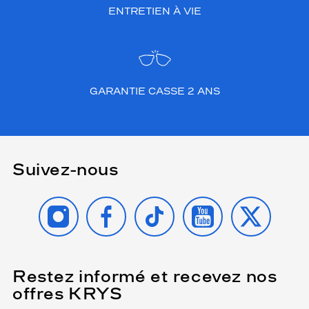
ENTRETIEN À VIE
GARANTIE CASSE 2 ANS
Suivez-nous
INSTAGRAM
FACEBOOK
TIKTOK
YOUTUBE
X
Restez informé et recevez nos
(Ce
champ
offres KRYS
est
Name
obligatoire)