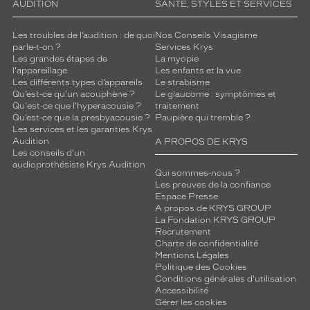
AUDITION
SANTÉ, STYLES ET SERVICES
Les troubles de l’audition : de quoi
Nos Conseils Visagisme
parle-t-on ?
Services Krys
Les grandes étapes de
La myopie
l'appareillage
Les enfants et la vue
Les différents types d’appareils
Le strabisme
Qu’est-ce qu'un acouphène ?
Le glaucome : symptômes et
Qu'est-ce que l'hyperacousie ?
traitement
Qu’est-ce que la presbyacousie ?
Paupière qui tremble ?
Les services et les garanties Krys
Audition
A PROPOS DE KRYS
Les conseils d'un
audioprothésiste Krys Audition
Qui sommes-nous ?
Les preuves de la confiance
Espace Presse
A propos de KRYS GROUP
La Fondation KRYS GROUP
Recrutement
Charte de confidentialité
Mentions Légales
Politique des Cookies
Conditions générales d'utilisation
Accessibilité
Gérer les cookies