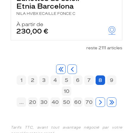
Etnia Barcelona
NILA HVBX ECAILLE FONCE C
À partir de
230,00 €
reste 2111 articles
1
2
3
4
5
6
7
8
9
10
...
20
30
40
50
60
70
Tarifs TTC, avant tout avantage négocié par votre