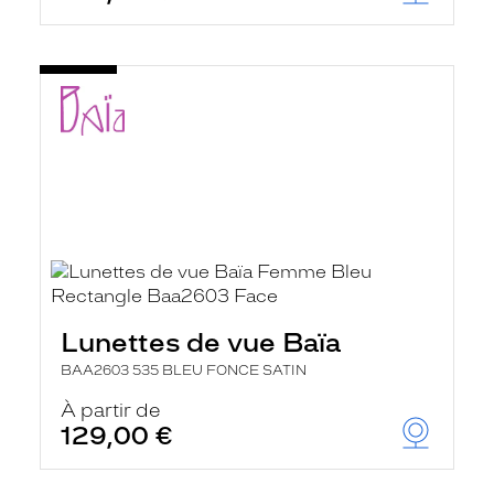
u
t
o
m
a
t
i
q
u
e
m
e
n
t
l
a
r
e
Lunettes de vue Baïa
c
BAA2603 535 BLEU FONCE SATIN
h
e
À partir de
r
c
129,00 €
h
e
e