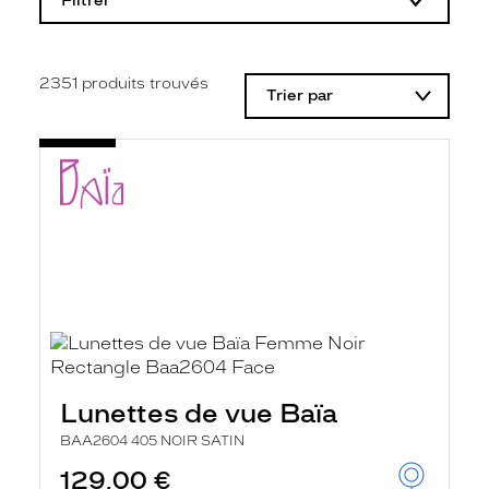
Filtrer
o
d
i
f
i
2351
produits trouvés
Trier par
c
a
t
i
o
n
d
'
u
n
f
i
l
t
r
e
l
Lunettes de vue Baïa
a
n
BAA2604 405 NOIR SATIN
c
e
129,00 €
a