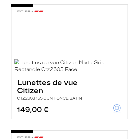
t
r
e
c
h
a
r
g
e
l
a
p
a
g
e
Lunettes de vue
Citizen
CTZ2603 155 GUN FONCE SATIN
149,00 €